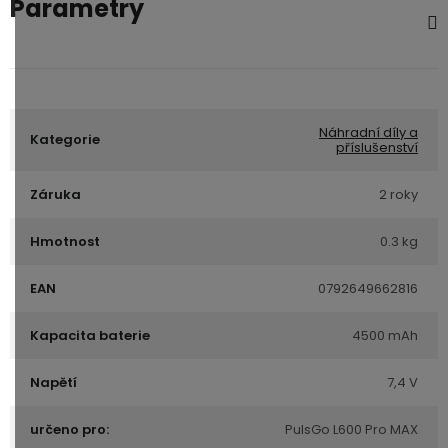
Parametry
Náhradní díly a
Kategorie
příslušenství
Záruka
2 roky
Hmotnost
0.3 kg
EAN
0792649662816
Kapacita baterie
4500 mAh
Napětí
7,4 V
určeno pro:
PulsGo L600 Pro MAX