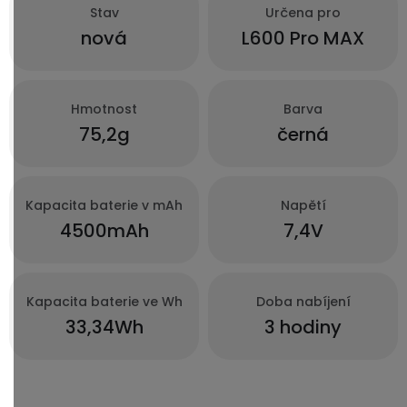
Stav
Určena pro
nová
L600 Pro MAX
Hmotnost
Barva
75,2g
černá
Kapacita baterie v mAh
Napětí
4500mAh
7,4V
Kapacita baterie ve Wh
Doba nabíjení
33,34Wh
3 hodiny