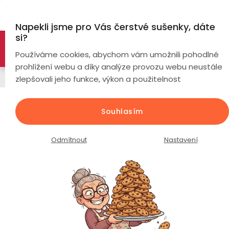
Přejít
Hl
na
Napekli jsme pro Vás čerstvé sušenky, dáte
obsah
si?
🚀 Nové modely DRONŮ 🚀
Nyní se zaváděcí slevou až
Chytré
Používáme cookies, abychom vám umožnili pohodlné
náramky
-26%
PROZKOUMAT NABÍDKU
prohlížení webu a díky analýze provozu webu neustále
Náhradní díly a příslušenství
zlepšovali jeho funkce, výkon a použitelnost
Chytré
hodinky
Baterie pro dron PulsGo L600 Pro
Souhlasím
MAX / 4500mAh / 7.4V
Chytré
Chytré
hodinky
prsteny
Průměrné
Podrobnosti hodnocení
Neohodnoceno
Odmítnout
Nastavení
podle
hodnocení
Bezdrátová
produktu
Dámské
sluchátka
je
0,0
Pánské
Herní
Hansfree
z
sluchátka
5
hvězdiček.
Dětské
Drony