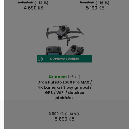
5 490 Kč
6 190 Kč
(–14 %)
(–16 %)
4 690 Kč
5 190 Kč
DOPRAVA ZDARMA
Skladem
(>5 ks)
Dron PulsGo L600 Pro MAX /
4K kamera / 3 osý gimbal /
GPS / WiFi / detekce
překážek
6 590 Kč
(–13 %)
5 690 Kč