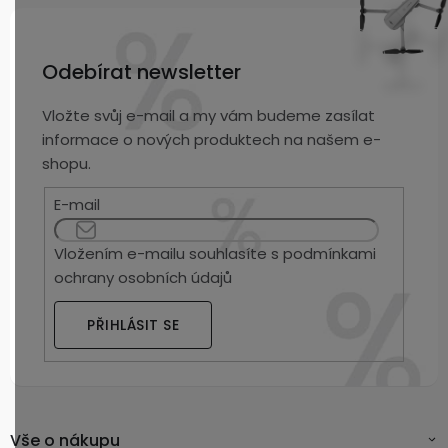
Odebírat newsletter
Vložte svůj e-mail a my vám budeme zasílat
informace o nových produktech na našem e-
shopu.
E-mail
Vložením e-mailu souhlasíte s
podmínkami
ochrany osobních údajů
PŘIHLÁSIT SE
Vše o nákupu