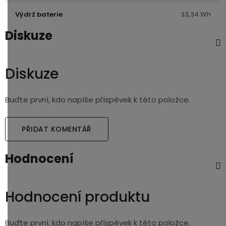
Výdrž baterie
33,34 Wh
Diskuze
Diskuze
Buďte první, kdo napíše příspěvek k této položce.
PŘIDAT KOMENTÁŘ
Hodnocení
Hodnocení produktu
Buďte první, kdo napíše příspěvek k této položce.