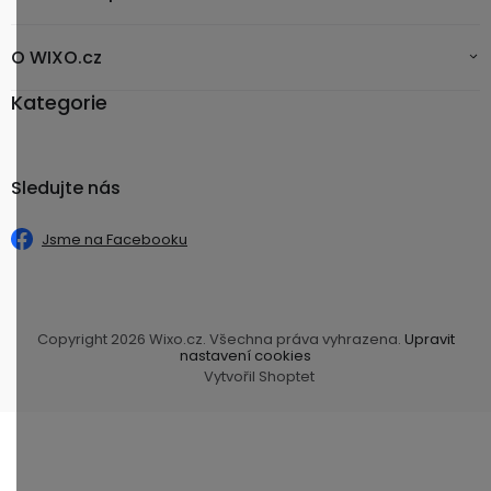
O WIXO.cz
Kategorie
Sledujte nás
Jsme na Facebooku
Copyright 2026
Wixo.cz
. Všechna práva vyhrazena.
Upravit
nastavení cookies
Vytvořil Shoptet