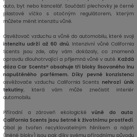
auto, byt nebo kancelář. Součástí plechovky je černé
plastové víčko s otočným regulátorem, kterým
můžete měnit intenzitu vůně.
Osvěžovač vzduchu a vůně do automobilu, které svoji
intenzitu udrží až 60 dnů
. Intenzivní vůně California
Scents jsou zde, aby vám dokázaly, co znamená
opravdu dlouhotrvající a přijemná vůně v autě.
Každá
dóza Car Scents® obsahuje tři bloky lisovaného lnu
napuštěného parfémem.
Díky pevné konzistenc
i
osvěžovače vzduchu California Scents
nehrozí únik
tekutiny
, která vám může znečistit interiér
automobilu.
Přírodní a zároveň ekologické
vůně do auta
California Scents jsou šetrné k životnímu prostředí
.
Obal je tvořen recyklovatelným hliníkem a náplň
(lněné bloky) jsou pak díky svému přírodnímu původu