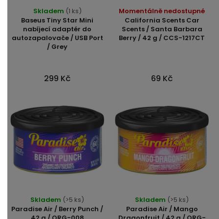
Skladem
(1 ks)
Momentálně nedostupné
Baseus Tiny Star Mini
California Scents Car
nabíjecí adaptér do
Scents / Santa Barbara
autozapalovače / USB Port
Berry / 42 g / CCS-1217CT
/ Grey
299 Kč
69 Kč
Skladem
(>5 ks)
Skladem
(>5 ks)
Paradise Air / Berry Punch /
Paradise Air / Mango
42 g / ORG-008
Dragonfruit / 42 g / ORG-