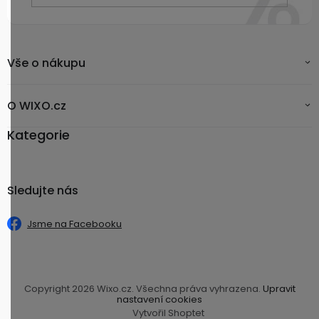
Vše o nákupu
O WIXO.cz
Kategorie
Sledujte nás
Jsme na Facebooku
Copyright 2026
Wixo.cz
. Všechna práva vyhrazena.
Upravit
nastavení cookies
Vytvořil Shoptet