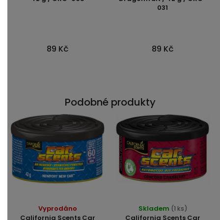
031
89 Kč
89 Kč
Podobné produkty
Vyprodáno
Skladem
(1 ks)
California Scents Car
California Scents Car