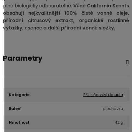
plně biologicky odbouratelné.
Vůně California Scents
obsahují nejkvalitnější 100% čisté vonné oleje,
přírodní citrusový extrakt, organické rostlinné
výtažky, esence a další přírodní vonné složky.
Parametry
Kategorie
Příslušenství do auta
Balení
plechovka
Hmotnost
42 g