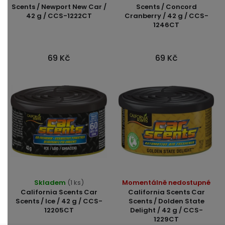
Scents / Newport New Car /
Scents / Concord
42 g / CCS-1222CT
Cranberry / 42 g / CCS-
1246CT
69 Kč
69 Kč
Skladem
(1 ks)
Momentálně nedostupné
California Scents Car
California Scents Car
Scents / Ice / 42 g / CCS-
Scents / Dolden State
12205CT
Delight / 42 g / CCS-
1229CT