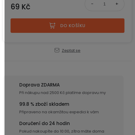
ke
disky
na
69 Kč
kamerám
zmrzlinu
Sada
a
Napájecí
S
Měrná cena:
Paměťové
dronu
ledovou
kabely
dotykovým
Bateriové
karty
DO KOŠÍKU
se
tříšť
displejem
WiFi
2
kamery
Příslušenství
bateriemi
Příslušenství
Bone
do
Conduction
Zeptat se
Bateriové
Sada
auta
4G
dronu
kamery
Lenovo
se
Napájecí
Napájecí
Day's
3
adaptéry
kabely
bateriemi
Wifi
Doprava ZDARMA
kamery
Ear
Při nákupu nad 2500 Kč platíme dopravu my
Doplňkové
Hook
Náhradní
služby
-
díly
99.8 % zboží skladem
Bateriové
za
a
4G
Připraveno na okamžitou expedici k vám
uši
příslušenství
kamery
DOPLŇKOVÝ
Obchodní
(SIM)
PRODEJ
podmínky
Doručení do 24 hodin
S
Pokud nakoupíte do 10:00, zítra máte doma