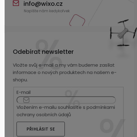
info
@
wixo.cz
Odebírat newsletter
Vložte svůj e-mail a my vám budeme zasílat
informace o nových produktech na našem e-
shopu.
E-mail
Vložením e-mailu souhlasíte s
podmínkami
ochrany osobních údajů
PŘIHLÁSIT SE