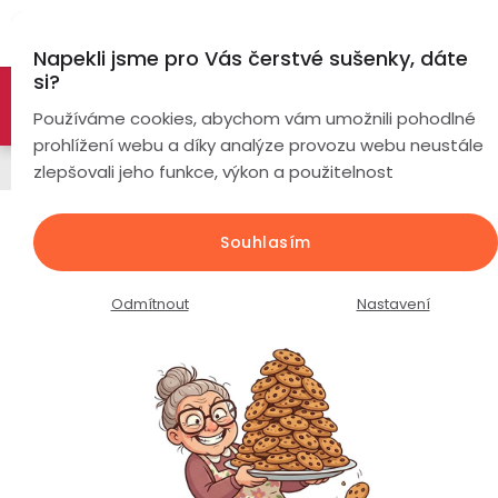
Přejít
Hl
na
Napekli jsme pro Vás čerstvé sušenky, dáte
obsah
si?
🚀 Nové modely DRONŮ 🚀
Nyní se zaváděcí slevou až
Chytré
Používáme cookies, abychom vám umožnili pohodlné
náramky
-26%
PROZKOUMAT NABÍDKU
prohlížení webu a díky analýze provozu webu neustále
Příslušenství do auta
zlepšovali jeho funkce, výkon a použitelnost
Chytré
hodinky
California Scents Car Scents /
Souhlasím
Verri Berry / 42 g / CCS-12302CT
Chytré
Chytré
hodinky
prsteny
Průměrné
Podrobnosti hodnocení
Neohodnoceno
Odmítnout
Nastavení
podle
hodnocení
Bezdrátová
produktu
Dámské
sluchátka
je
0,0
Pánské
Herní
Hansfree
z
sluchátka
5
hvězdiček.
Dětské
Drony