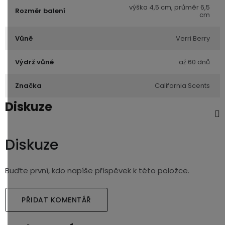
výška 4,5 cm, průměr 6,5
Rozměr balení
cm
Vůně
Verri Berry
Výdrž vůně
až 60 dnů
Značka
California Scents
Diskuze
Diskuze
Buďte první, kdo napíše příspěvek k této položce.
PŘIDAT KOMENTÁŘ