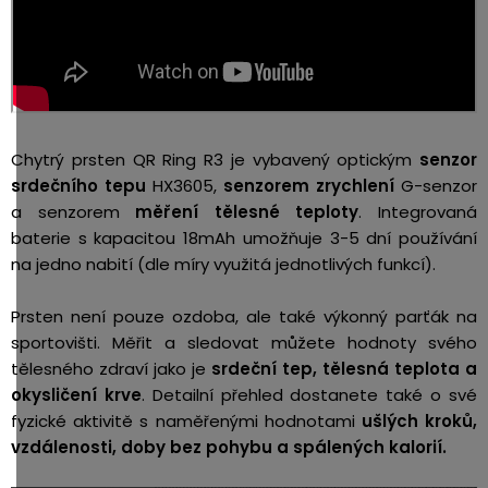
Chytrý prsten QR Ring R3 je vybavený optickým
senzor
srdečního tepu
HX3605,
senzorem zrychlení
G-senzor
a senzorem
měření tělesné teploty
. Integrovaná
baterie s kapacitou 18mAh umožňuje 3-5 dní používání
na jedno nabití (dle míry využitá jednotlivých funkcí).
Prsten není pouze ozdoba, ale také výkonný parťák na
sportovišti. Měřit a sledovat můžete hodnoty svého
tělesného zdraví jako je
srdeční tep, tělesná teplota a
okysličení krve
.
Detailní přehled dostanete také o své
fyzické aktivitě s naměřenými hodnotami
ušlých kroků,
vzdálenosti, doby bez pohybu a spálených kalorií.