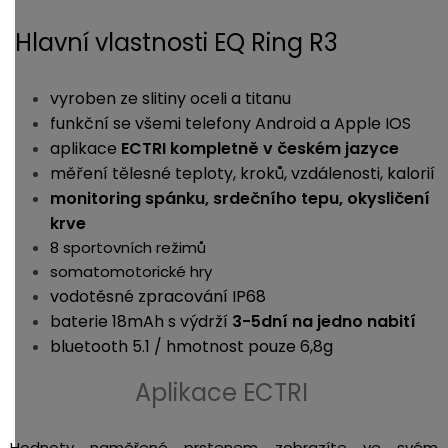
Hlavní vlastnosti EQ Ring R3
vyroben ze slitiny oceli a titanu
funkční se všemi telefony Android a Apple IOS
aplikace
ECTRI kompletně v českém jazyce
měření tělesné teploty, kroků, vzdálenosti, kalorií
monitoring spánku, srdečního tepu, okysličení
krve
8 sportovních režimů
somatomotorické hry
vodotěsné zpracování IP68
baterie 18mAh s výdrží
3-5dní na jedno nabití
bluetooth 5.1 / hmotnost pouze 6,8g
Aplikace ECTRI
Hodnoty naměřené prstenem zobrazíte ve svém