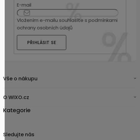
E-mail
Vložením e-mailu souhlasíte s
podmínkami
ochrany osobních údajů
PŘIHLÁSIT SE
Vše o nákupu
O WIXO.cz
Kategorie
Sledujte nás