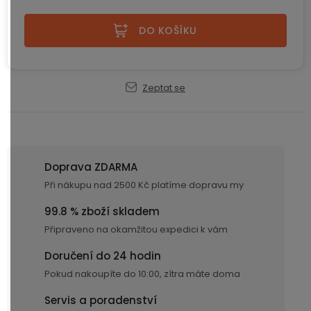
displejem
Měrná cena:
Bateriové
SKLAD
Kontakty
4G
DO KOŠÍKU
kamery
Air
VÝPRODEJ
(SIM
Conduction
karta)
bezdrátová
sluchátka
Zeptat se
Sportovní
sluchátka
Doprava ZDARMA
Při nákupu nad 2500 Kč platíme dopravu my
99.8 % zboží skladem
Připraveno na okamžitou expedici k vám
Doručení do 24 hodin
Pokud nakoupíte do 10:00, zítra máte doma
Servis a poradenství