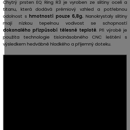
Chytrý prsten EQ Ring R3 je vyroben ze slitiny oceli a
titanu, která dodává prémiový vzhled a potřebnou
odolnost s
hmotností pouze 6,8g.
Nanokrystaly slitiny
mají nízkou tepelnou vodivost se schopností
dokonalého přizpůsobí tělesné teplotě
. Při výrobě je
použita technologie tisícinásobného CNC leštění s
výsledkem hedvábně hladkého a příjemný doteku.