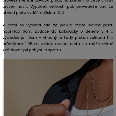
provést měření obvodu prstu, na kterém chcete chytrý
prsten nosit. Výpočet velikosti pak provedete tak, že
obvod prstu vydělíte číslem 3,14.
V praxi to vypadá tak, že pokud máte obvod prstu
například 6cm, zadáte do kalkulačky 6 děleno 3,14 a
výsledek je 1,9cm - vhodný je tedy prsten velikosti 11 s
průměrem 1,95cm, jelikož obvod prstu se může mírně
zvětšovat při pohybu a sportu.