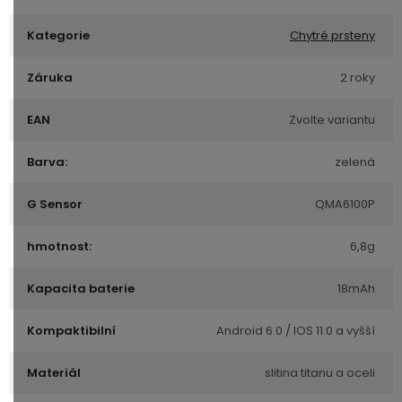
Kategorie
Chytré prsteny
Záruka
2 roky
EAN
Zvolte variantu
Barva:
zelená
G Sensor
QMA6100P
hmotnost:
6,8g
Kapacita baterie
18mAh
Kompaktibilní
Android 6.0 / IOS 11.0 a vyšší
Materiál
slitina titanu a oceli