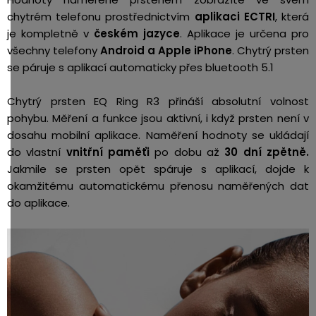
chytrém telefonu prostřednictvím
aplikaci ECTRI
, která
je kompletně v
českém jazyce
. Aplikace je určena pro
všechny telefony
Android a Apple iPhone
. Chytrý prsten
se páruje s aplikací automaticky přes bluetooth 5.1
Chytrý prsten EQ Ring R3 přináší absolutní volnost
pohybu. Měření a funkce jsou aktivní, i když prsten není v
dosahu mobilní aplikace. Naměření hodnoty se ukládají
do vlastní
vnitřní paměťi
po dobu až
30 dní zpětně.
Jakmile se prsten opět spáruje s aplikací, dojde k
okamžitému automatickému přenosu naměřených dat
do aplikace.