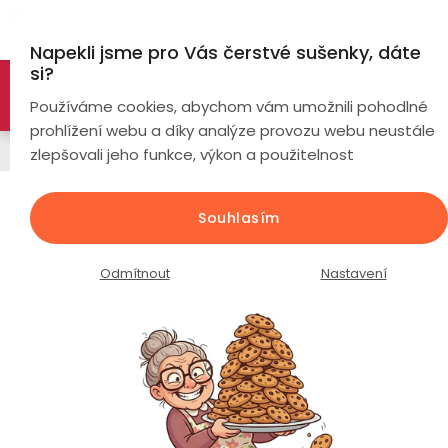
Přejít
Hl
na
Napekli jsme pro Vás čerstvé sušenky, dáte
obsah
si?
🚀 Nové modely DRONŮ 🚀
Nyní se zaváděcí slevou až
Chytré
Používáme cookies, abychom vám umožnili pohodlné
náramky
-26%
PROZKOUMAT NABÍDKU
prohlížení webu a díky analýze provozu webu neustále
Chytré prsteny
zlepšovali jeho funkce, výkon a použitelnost
Chytré
hodinky
Chytrý prsten EQ Ring R3 / slitina
Souhlasím
titanu a oceli / matná kovová
Chytré
Chytré
zelená
hodinky
prsteny
Odmítnout
Nastavení
podle
Průměrné
Podrobnosti hodnocení
2 hodnocení
Bezdrátová
hodnocení
Dámské
sluchátka
produktu
KOMPLETNĚ V ČJ
je
Pánské
Herní
Hansfree
5,0
sluchátka
z
Dětské
5
Drony