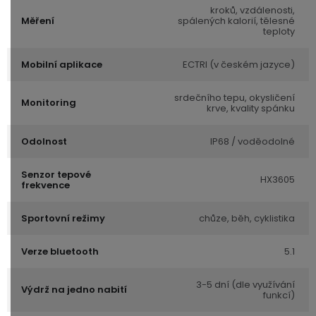
kroků, vzdálenosti,
Měření
spálených kalorií, tělesné
teploty
Mobilní aplikace
ECTRI (v českém jazyce)
srdečního tepu, okysličení
Monitoring
krve, kvality spánku
Odolnost
IP68 / voděodolné
Senzor tepové
HX3605
frekvence
Sportovní režimy
chůze, běh, cyklistika
Verze bluetooth
5.1
3-5 dní (dle využívání
Výdrž na jedno nabití
funkcí)