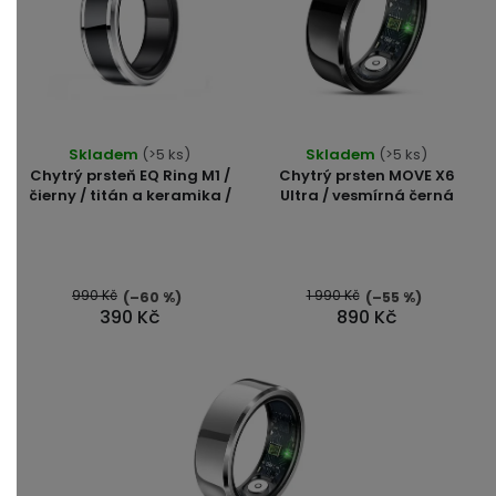
í
Průměrné
Průměrné
Skladem
(>5 ks)
Skladem
(>5 ks)
hodnocení
hodnocení
Chytrý prsteň EQ Ring M1 /
Chytrý prsten MOVE X6
produktu
produktu
čierny / titán a keramika /
Ultra / vesmírná černá
je
je
5,0
5,0
z
z
5
5
990 Kč
1 990 Kč
(–60 %)
(–55 %)
390 Kč
890 Kč
hvězdiček.
hvězdiček.