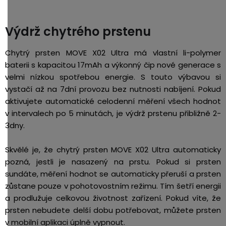
Výdrž chytrého prstenu
Chytrý prsten MOVE X02 Ultra má vlastní li-polymer
baterii s kapacitou 17mAh a výkonný čip nové generace s
velmi nízkou spotřebou energie. S touto výbavou si
vystačí až na 7dní provozu bez nutnosti nabíjení. Pokud
aktivujete automatické celodenní měření všech hodnot
v intervalech po 5 minutách, je výdrž prstenu přibližně 2-
3dny.
Skvělé je, že chytrý prsten MOVE X02 Ultra automaticky
pozná, jestli je nasazený na prstu. Pokud si prsten
sundáte, měření hodnot se automaticky přeruší a prsten
zůstane pouze v pohotovostním režimu. Tím šetří energii
a prodlužuje celkovou životnost zařízení. Pokud víte, že
prsten nebudete delší dobu potřebovat, můžete prsten
v mobilní aplikaci úplně vypnout.