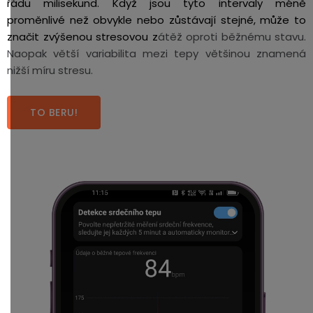
řádu milisekund. Když jsou tyto intervaly méně
proměnlivé než obvykle nebo zůstávají stejné, může to
značit zvýšenou stresovou z
átěž oproti běžnému stavu.
Naopak větší variabilita mezi tepy většinou znamená
nižší míru stresu.
TO BERU!