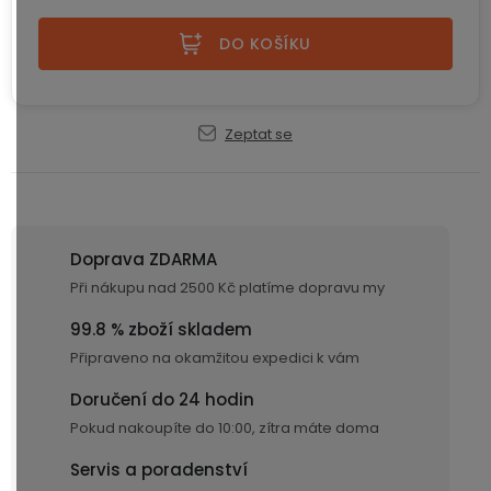
Měrná cena:
displejem
Bateriové
SKLAD
Kontakty
4G
DO KOŠÍKU
kamery
Air
VÝPRODEJ
(SIM
Conduction
karta)
bezdrátová
sluchátka
Zeptat se
Sportovní
sluchátka
Doprava ZDARMA
Při nákupu nad 2500 Kč platíme dopravu my
99.8 % zboží skladem
Připraveno na okamžitou expedici k vám
Doručení do 24 hodin
Pokud nakoupíte do 10:00, zítra máte doma
Servis a poradenství