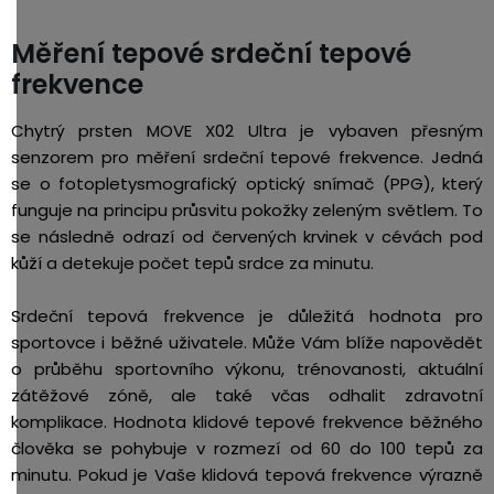
Měření tepové srdeční tepové
frekvence
Chytrý prsten MOVE X02 Ultra je vybaven přesným
senzorem pro měření srdeční tepové frekvence. Jedná
se o fotopletysmografický optický snímač (PPG), který
funguje na principu průsvitu pokožky zeleným světlem. To
se následně odrazí od červených krvinek v cévách pod
kůží a detekuje počet tepů srdce za minutu.
Srdeční tepová frekvence je důležitá hodnota pro
sportovce i běžné uživatele. Může Vám blíže napovědět
o průběhu sportovního výkonu, trénovanosti, aktuální
zátěžové zóně, ale také včas odhalit zdravotní
komplikace. Hodnota klidové tepové frekvence běžného
člověka se pohybuje v rozmezí od 60 do 100 tepů za
minutu. Pokud je Vaše klidová tepová frekvence výrazně