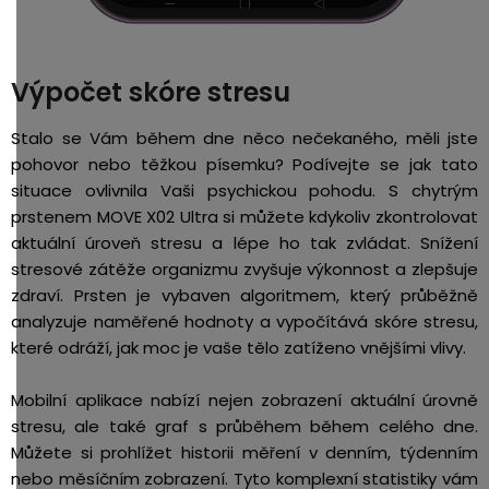
Výpočet skóre stresu
Stalo se Vám během dne něco nečekaného, měli jste
pohovor nebo těžkou písemku? Podívejte se jak tato
situace ovlivnila Vaši psychickou pohodu. S chytrým
prstenem MOVE X02 Ultra si můžete kdykoliv zkontrolovat
aktuální úroveň stresu a lépe ho tak zvládat. Snížení
stresové zátěže organizmu zvyšuje výkonnost a zlepšuje
zdraví. Prsten je vybaven algoritmem, který průběžně
analyzuje naměřené hodnoty a vypočítává skóre stresu,
které odráží, jak moc je vaše tělo zatíženo vnějšími vlivy.
Mobilní aplikace nabízí nejen zobrazení aktuální úrovně
stresu, ale také graf s průběhem během celého dne.
Můžete si prohlížet historii měření v denním, týdenním
nebo měsíčním zobrazení. Tyto komplexní statistiky vám