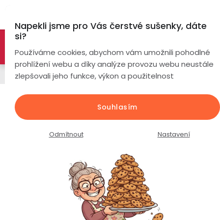
Přejít
Hl
na
Napekli jsme pro Vás čerstvé sušenky, dáte
obsah
si?
🚀 Nové modely DRONŮ 🚀
Nyní se zaváděcí slevou až
Chytré
Používáme cookies, abychom vám umožnili pohodlné
náramky
-26%
PROZKOUMAT NABÍDKU
prohlížení webu a díky analýze provozu webu neustále
Chytré prsteny
zlepšovali jeho funkce, výkon a použitelnost
Chytré
hodinky
Chytrý prsten MOVE X02 Ultra /
Souhlasím
Dark gray /
Chytré
Chytré
hodinky
prsteny
Průměrné
Podrobnosti hodnocení
Neohodnoceno
Odmítnout
Nastavení
podle
hodnocení
Bezdrátová
produktu
Dámské
sluchátka
je
0,0
Pánské
Herní
Hansfree
z
sluchátka
5
hvězdiček.
Dětské
Drony