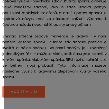
celkové fyzické i psychické zdraví. Kvalitu spánku ovlivňuje
velké množství faktorů, jako je stres, strava, pohyb,
používání mobilních telefonů a další. Špatný spánek a
spánkové návyky mají za následek snížení výkonnosti,
špatnou náladu nebo náhlé pocity únavy během.
Snímač srdeční tepové frekvence je aktivní i v noci,
během Vašeho spánku. Získáte tak detailní přehled o
kvalitě a délce spánku. Součástí analýzy je i rozložení
jednotlivých fází - můžete vidět, kolik času jste strávili v
lehkém spánku, hlubokém spánku, REM fázi a kolikrát jste
se během noci probudili. Tyto informace můžete
následně využít k aktivnímu zlepšování kvality vašeho
spánku.
MOC SE MI LÍBÍ