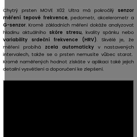
Chytrý prsten MOVE X02 Ultra má pokročilý
senzor
měření tepové frekvence
, pedometr, akcelerometr a
G-senzor
. Kromě základních měření dokáže analyzovat
hladinu aktuálního
skóre stresu
, kvality spánku nebo
variability srdeční frekvence (HRV)
. Skvělé je, že
měření probíhá
zcela automaticky
v nastavených
intervalech, takže se o prsten nemusíte vůbec starat.
Kromě naměřených hodnot získáte v aplikaci také jejich
detailní vysvětlení a doporučení ke zlepšení.