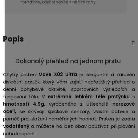
Poradíme, když si nevíte s něčím rady
Popis
Dokonalý přehled na jednom prstu
Chytrý prsten
Move X02 Ultra
je elegantní a zároveň
diskrétní parťák, který Vám zajistí nepřetržitý přehled o
denní pohybové aktivitě, sportovních výsledcích a
fungování těla. V
extrémně lehkém
těle prstýnku
s
hmotností 4,9g
, vyrobeného z ušlechtilé
nerezové
oceli,
se skrývají špičkové senzory, vlastní baterie a
paměť pro uložení naměřených hodnot. Prsten je
zcela
vodotěsný
a můžete ho bez obav používat při plavání
nebo koupání.