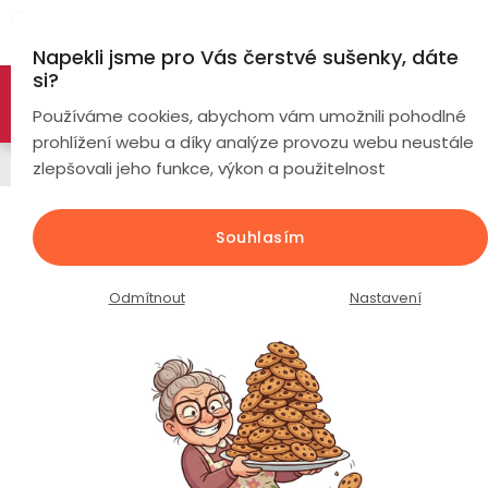
Přejít
Hl
na
Napekli jsme pro Vás čerstvé sušenky, dáte
obsah
si?
🚀 Nové modely DRONŮ 🚀
Nyní se zaváděcí slevou až
Chytré
Používáme cookies, abychom vám umožnili pohodlné
náramky
-26%
PROZKOUMAT NABÍDKU
prohlížení webu a díky analýze provozu webu neustále
Hansfree
zlepšovali jeho funkce, výkon a použitelnost
Chytré
hodinky
Handsfree REMAX RB-T9 /
Souhlasím
bluetooth 5.3 / černé
Chytré
Chytré
hodinky
prsteny
Průměrné
Podrobnosti hodnocení
Neohodnoceno
Odmítnout
Nastavení
podle
hodnocení
Bezdrátová
produktu
Dámské
sluchátka
je
0,0
Pánské
Herní
Hansfree
z
sluchátka
5
hvězdiček.
Dětské
Drony