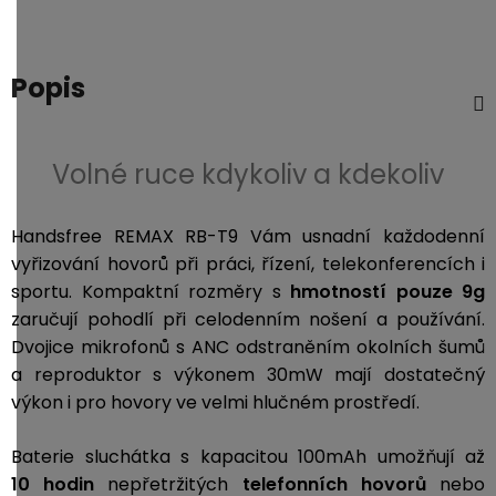
Popis
Volné ruce kdykoliv a kdekoliv
Handsfree REMAX RB-T9 Vám usnadní každodenní
vyřizování hovorů při práci, řízení, telekonferencích i
sportu. Kompaktní rozměry s
hmotností pouze 9g
zaručují pohodlí při celodenním nošení a používání.
Dvojice mikrofonů s ANC odstraněním okolních šumů
a reproduktor s výkonem 30mW mají dostatečný
výkon i pro hovory ve velmi hlučném prostředí.
Baterie sluchátka s kapacitou 100mAh umožňují až
10 hodin
nepřetržitých
telefonních hovorů
nebo