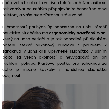
spárovat s bluetooth ve dvou telefonech. Nemusíte se
tak zabývat neustálým přepojováním handsfree mezi
telefony a Vaše ruce zůstanou stále volné.
S hmotností pouhých 9g handsfree na uchu téměř
neucítíte.
Sluchátko má
ergonomicky navržený tvar
,
který na ucho netlačí a je tak pohodlné při dlouhém
nošení. Měkká silikonový gumička s poutkem k
zaháknutí v uchu drží upevněné sluchátko v ušním
boltci za všech okolností a nevypadává ani při
rychlém pohybu. Plastové poutko pro zaháknutí za
ucho je možné kdykoliv z handsfree sluchátka
odejmout.