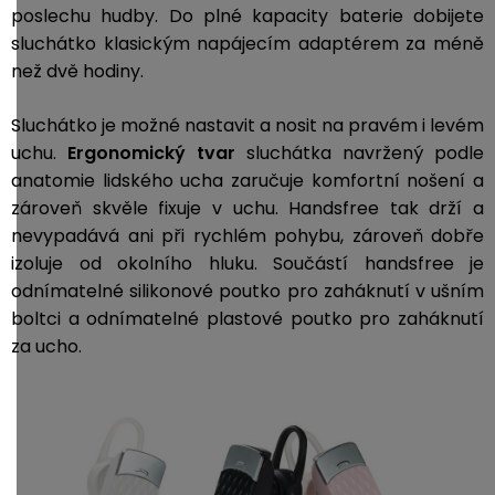
poslechu hudby. Do plné kapacity baterie dobijete
sluchátko klasickým napájecím adaptérem za méně
než dvě hodiny.
Sluchátko je možné nastavit a nosit na pravém i levém
uchu.
Ergonomický tvar
sluchátka navržený podle
anatomie lidského ucha zaručuje komfortní nošení a
zároveň skvěle fixuje v uchu. Handsfree tak drží a
nevypadává ani při rychlém pohybu, zároveň dobře
izoluje od okolního hluku. Součástí handsfree je
odnímatelné silikonové poutko pro zaháknutí v ušním
boltci a odnímatelné plastové poutko pro zaháknutí
za ucho.