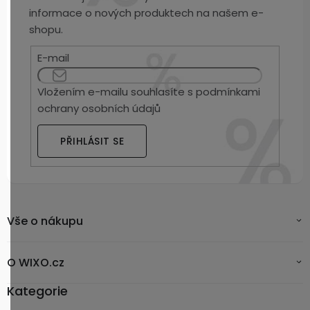
informace o nových produktech na našem e-
shopu.
E-mail
Vložením e-mailu souhlasíte s
podmínkami
ochrany osobních údajů
PŘIHLÁSIT SE
Vše o nákupu
O WIXO.cz
Kategorie