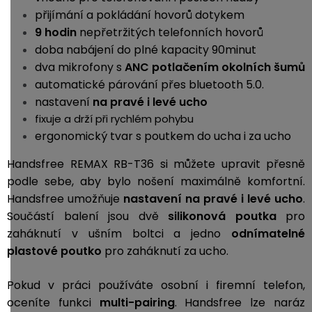
přijímání a pokládání hovorů dotykem
9 hodin
nepřetržitých telefonních hovorů
doba nabájení do plné kapacity 90minut
dva mikrofony s
ANC potlačením okolních šumů
automatické párování přes bluetooth 5.0.
nastavení
na pravé i levé ucho
fixuje a drží při rychlém pohybu
ergonomický tvar s poutkem do ucha i za ucho
Handsfree REMAX RB-T36 si můžete upravit přesně
podle sebe, aby bylo nošení maximálně komfortní.
Handsfree umožňuje
nastavení na pravé i levé ucho
.
Součástí balení jsou dvě
silikonová poutka
pro
zaháknutí v ušním boltci a jedno
odnímatelné
plastové poutko
pro zaháknutí za ucho.
Pokud v práci používáte osobní i firemní telefon,
oceníte funkci
multi-pairing
. Handsfree lze naráz