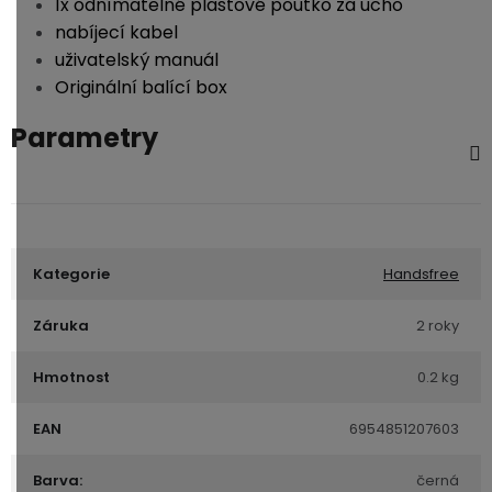
1x odnímatelné plastové poutko za ucho
nabíjecí kabel
uživatelský manuál
Originální balící box
Parametry
Kategorie
Handsfree
Záruka
2 roky
Hmotnost
0.2 kg
EAN
6954851207603
Barva:
černá