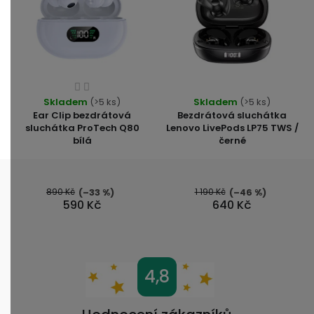
Průměrné
Průměrné
Skladem
hodnocení
(>5 ks)
Skladem
(>5 ks)
hodnocení
Ear Clip bezdrátová
Bezdrátová sluchátka
produktu
produktu
sluchátka ProTech Q80
Lenovo LivePods LP75 TWS /
je
bílá
černé
je
3,0
4,7
z
z
5
5
890 Kč
1 190 Kč
(–33 %)
(–46 %)
hvězdiček.
590 Kč
640 Kč
hvězdiček.
Z
4,8
á