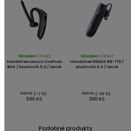
Průměrné
Skladem
(>5 ks)
Skladem
(>5 ks)
hodnocení
Handsfree Lenovo LivePods
Handsfree REMAX RB-T19 /
produktu
BH4 / bluetooth 5.0 / černé
bluetooth 5.4 / černé
je
5,0
z
5
640 Kč
590 Kč
(–7 %)
(–33 %)
590 Kč
390 Kč
hvězdiček.
Podobné produkty