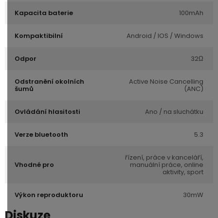
Kapacita baterie
100mAh
Kompaktibilní
Android / IOS / Windows
Odpor
32Ω
Odstranění okolních
Active Noise Cancelling
šumů
(ANC)
Ovládání hlasitosti
Ano / na sluchátku
Verze bluetooth
5.3
řízení, práce v kanceláří,
Vhodné pro
manuální práce, online
aktivity, sport
Výkon reproduktoru
30mW
Diskuze