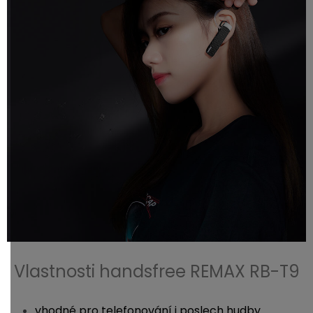
Vlastnosti handsfree REMAX RB-T9
vhodné pro telefonování i poslech hudby