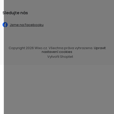
Sledujte nás
Jsme na Facebooku
Copyright 2026
Wixo.cz
. Všechna práva vyhrazena.
Upravit
nastavení cookies
Vytvořil Shoptet