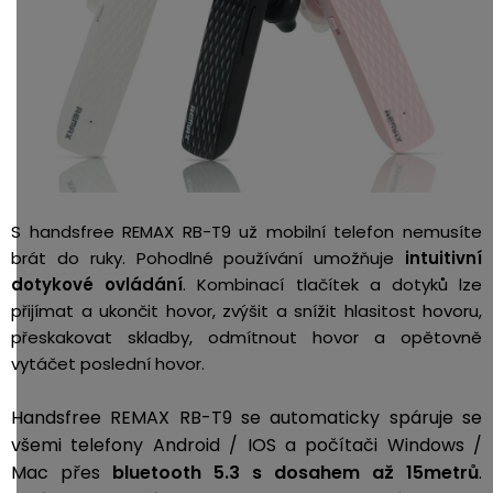
S handsfree REMAX RB-T9 už mobilní telefon nemusíte
brát do ruky. Pohodlné používání umožňuje
intuitivní
dotykové ovládání
. Kombinací tlačítek a dotyků lze
přijímat a ukončit hovor, zvýšit a snížit hlasitost hovoru,
přeskakovat skladby, odmítnout hovor a opětovně
vytáčet poslední hovor.
Handsfree REMAX RB-T9 se automaticky spáruje se
všemi telefony Android / IOS a počítači Windows /
Mac přes
bluetooth 5.3 s dosahem až 15metrů
.