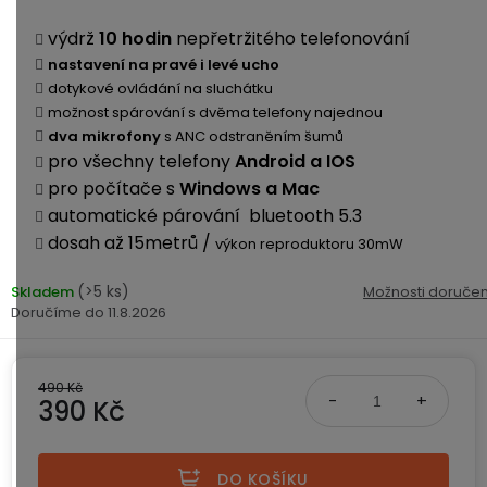
ke
disky
na
kamerám
zmrzlinu
výdrž
10 hodin
nepřetržitého telefonování
Sada
a
Napájecí
S
Paměťové
nastavení na pravé i levé ucho
dronu
ledovou
kabely
dotykovým
Bateriové
karty
dotykové ovládání na sluchátku
se
tříšť
displejem
WiFi
možnost spárování s dvěma telefony najednou
2
kamery
Příslušenství
dva mikrofony
s ANC odstraněním šumů
bateriemi
Příslušenství
Bone
pro všechny telefony
Android a IOS
do
Conduction
pro počítače s
Windows a Mac
Bateriové
Sada
auta
4G
automatické párování bluetooth 5.3
dronu
kamery
Lenovo
dosah až 15metrů /
se
výkon reproduktoru 30mW
Napájecí
Napájecí
Day's
3
adaptéry
kabely
bateriemi
(>5 ks)
Skladem
Možnosti doručen
Wifi
11.8.2026
kamery
Ear
Doplňkové
Hook
Náhradní
služby
-
díly
Bateriové
za
490 Kč
a
4G
390 Kč
uši
příslušenství
kamery
DOPLŇKOVÝ
Obchodní
Měrná cena:
(SIM)
PRODEJ
podmínky
S
DO KOŠÍKU