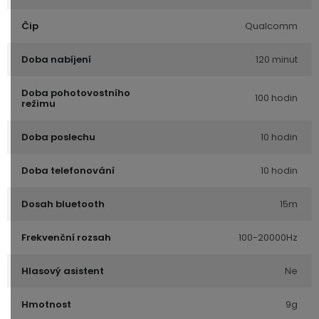
Čip
Qualcomm
Doba nabíjení
120 minut
Doba pohotovostního
100 hodin
režimu
Doba poslechu
10 hodin
Doba telefonování
10 hodin
Dosah bluetooth
15m
Frekvenční rozsah
100-20000Hz
Hlasový asistent
Ne
Hmotnost
9g