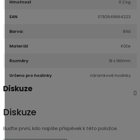
Hmotnost
0.2 kg
EAN
0792649664223
Barva:
Bílá
Materiál
Kůže
Rozměry
18 x 190mm
Určeno pro hodinky
náramkové hodinky
Diskuze
Diskuze
Buďte první, kdo napíše příspěvek k této položce.