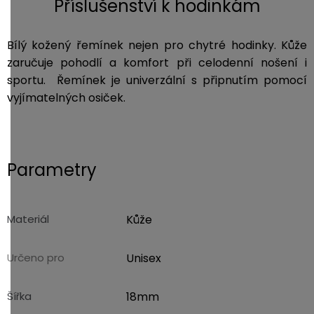
Příslušenství k hodinkám
Bílý kožený řemínek nejen pro chytré hodinky. Kůže
zaručuje pohodlí a komfort při celodenní nošení i
sportu. Řemínek je univerzální s připnutím pomocí
vyjímatelných osiček.
Parametry
Materiál
Kůže
Určeno pro
Unisex
Šířka
18mm