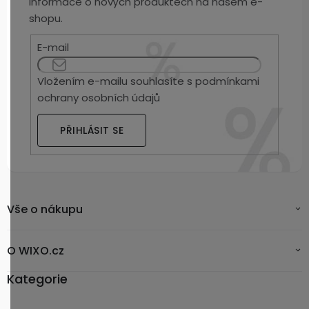
informace o nových produktech na našem e-
shopu.
E-mail
Vložením e-mailu souhlasíte s
podmínkami
ochrany osobních údajů
PŘIHLÁSIT SE
Vše o nákupu
O WIXO.cz
Kategorie