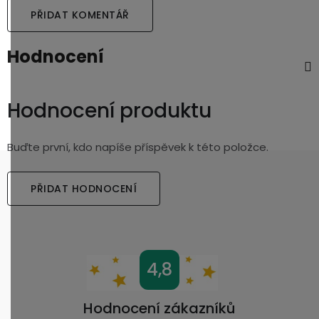
PŘIDAT KOMENTÁŘ
Hodnocení
Hodnocení produktu
Buďte první, kdo napíše příspěvek k této položce.
PŘIDAT HODNOCENÍ
Z
4,8
á
p
Hodnocení zákazníků