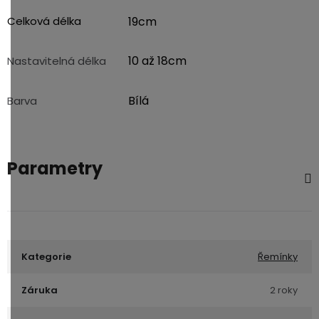
Celková délka
19cm
10 až 18cm
Nastavitelná délka
Bílá
Barva
Parametry
Kategorie
Řemínky
Záruka
2 roky