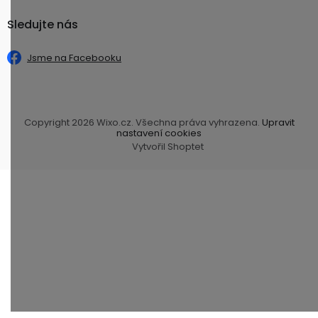
Sledujte nás
Jsme na Facebooku
Copyright 2026
Wixo.cz
. Všechna práva vyhrazena.
Upravit
nastavení cookies
Vytvořil Shoptet