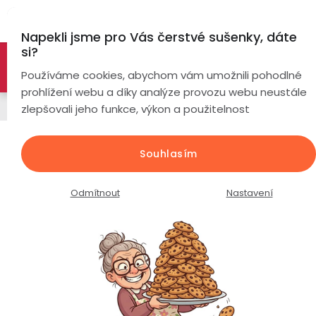
Přejít
Hl
na
Napekli jsme pro Vás čerstvé sušenky, dáte
obsah
si?
🚀 Nové modely DRONŮ 🚀
Nyní se zaváděcí slevou až
Chytré
Používáme cookies, abychom vám umožnili pohodlné
náramky
-26%
PROZKOUMAT NABÍDKU
prohlížení webu a díky analýze provozu webu neustále
Řemínky
zlepšovali jeho funkce, výkon a použitelnost
Chytré
hodinky
Kožený řemínek k hodinkám /
Souhlasím
šířka 18mm / bílý
Chytré
Chytré
hodinky
prsteny
Průměrné
Podrobnosti hodnocení
Neohodnoceno
Odmítnout
Nastavení
podle
hodnocení
Bezdrátová
produktu
Dámské
sluchátka
je
0,0
Pánské
Herní
Hansfree
z
sluchátka
5
hvězdiček.
Dětské
Drony