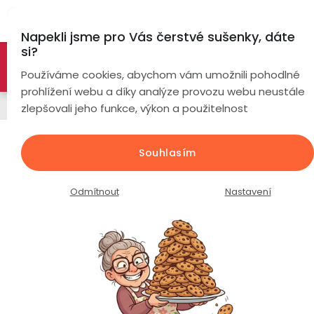
Přejít
Hl
na
Napekli jsme pro Vás čerstvé sušenky, dáte
obsah
si?
🚀 Nové modely DRONŮ 🚀
Nyní se zaváděcí slevou až
Chytré
Používáme cookies, abychom vám umožnili pohodlné
náramky
-26%
PROZKOUMAT NABÍDKU
prohlížení webu a díky analýze provozu webu neustále
Řemínky
zlepšovali jeho funkce, výkon a použitelnost
Chytré
hodinky
Kožený řemínek k hodinkám /
Souhlasím
šířka 20mm / bílý
Chytré
Chytré
hodinky
prsteny
Průměrné
Podrobnosti hodnocení
Neohodnoceno
Odmítnout
Nastavení
podle
hodnocení
Bezdrátová
produktu
Dámské
sluchátka
je
0,0
Pánské
Herní
Hansfree
z
sluchátka
5
hvězdiček.
Dětské
Drony