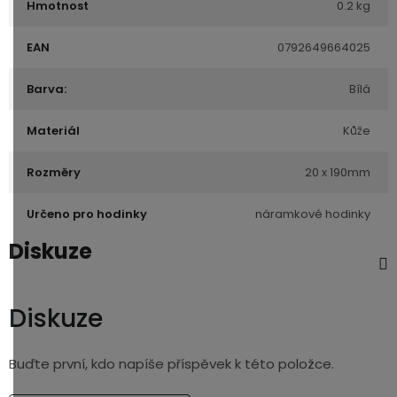
Hmotnost
0.2 kg
EAN
0792649664025
Barva:
Bílá
Materiál
Kůže
Rozměry
20 x 190mm
Určeno pro hodinky
náramkové hodinky
Diskuze
Diskuze
Buďte první, kdo napíše příspěvek k této položce.