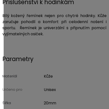
Příslušenství k hodinkám
Bílý kožený řemínek nejen pro chytré hodinky. Kůže
zaručuje pohodlí a komfort při celodenní nošení i
sportu. Řemínek je univerzální s připnutím pomocí
vyjímatelných osiček.
Parametry
Materiál
Kůže
Určeno pro
Unisex
Šířka
20mm