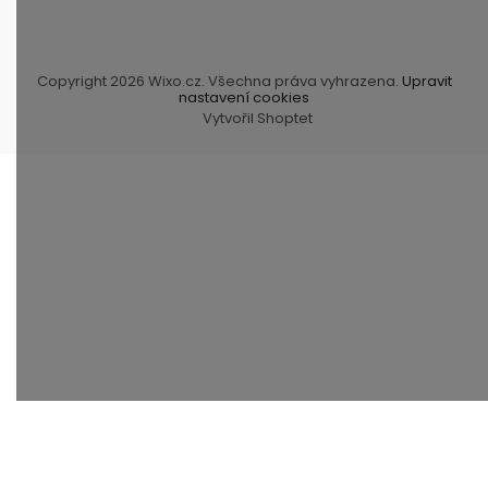
Copyright 2026
Wixo.cz
. Všechna práva vyhrazena.
Upravit
nastavení cookies
Vytvořil Shoptet