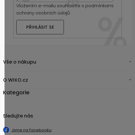
Vložením e-mailu souhlasíte s
podmínkami
ochrany osobních údajů
PŘIHLÁSIT SE
Vše o nákupu
O WIXO.cz
Kategorie
Sledujte nás
Jsme na Facebooku