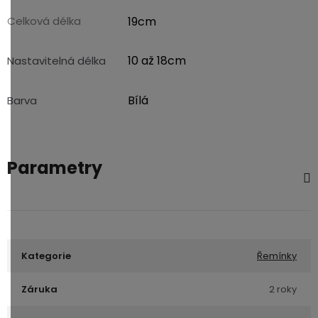
Celková délka
19cm
10 až 18cm
Nastavitelná délka
Bílá
Barva
Parametry
Kategorie
Řemínky
Záruka
2 roky