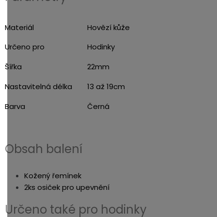
Materiál
Hovězí kůže
Určeno pro
Hodinky
Šířka
22mm
Nastavitelná délka
13 až 19cm
Barva
Černá
Obsah balení
Kožený řemínek
2ks osiček pro upevnění
Určeno také pro hodinky