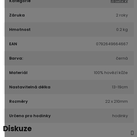
Kategorie
Řemínky
Záruka
2 roky
Hmotnost
0.2 kg
EAN
0792649664667
Barva:
černá
Materiál
100% hovězí kůže
Nastavitelná délka
13-19cm
Rozměry
22 x 210mm
Určeno pro hodinky
hodinky
Diskuze