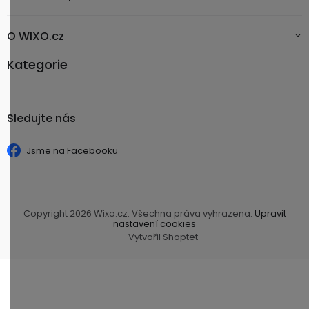
O WIXO.cz
Kategorie
Sledujte nás
Jsme na Facebooku
Copyright 2026
Wixo.cz
. Všechna práva vyhrazena.
Upravit
nastavení cookies
Vytvořil Shoptet