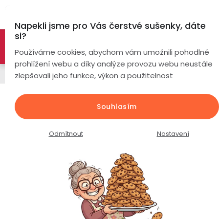
Přejít
Hl
na
Napekli jsme pro Vás čerstvé sušenky, dáte
obsah
si?
🚀 Nové modely DRONŮ 🚀
Nyní se zaváděcí slevou až
Chytré
Používáme cookies, abychom vám umožnili pohodlné
náramky
-26%
PROZKOUMAT NABÍDKU
prohlížení webu a díky analýze provozu webu neustále
Řemínky
zlepšovali jeho funkce, výkon a použitelnost
Chytré
hodinky
Kožený řemínek k hodinkám /
Souhlasím
šířka 22mm / hovězí kůže / černý
Chytré
Chytré
hodinky
prsteny
Průměrné
Podrobnosti hodnocení
Neohodnoceno
Odmítnout
Nastavení
podle
hodnocení
Bezdrátová
produktu
Dámské
sluchátka
je
0,0
Pánské
Herní
Hansfree
z
sluchátka
5
hvězdiček.
Dětské
Drony