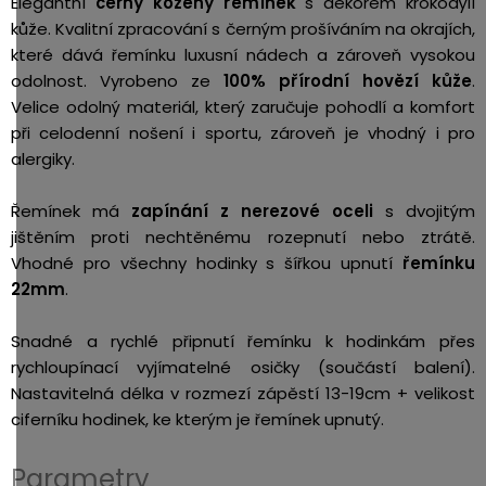
Elegantní
černý kožený řemínek
s dekorem krokodýlí
kůže. Kvalitní zpracování s černým prošíváním na okrajích,
které dává řemínku luxusní nádech a zároveň vysokou
odolnost. Vyrobeno ze
100% přírodní hovězí kůže
.
Velice odolný materiál, který zaručuje pohodlí a komfort
při celodenní nošení i sportu, zároveň je vhodný i pro
alergiky.
Řemínek má
zapínání z nerezové oceli
s dvojitým
jištěním proti nechtěnému rozepnutí nebo ztrátě.
Vhodné pro všechny hodinky s šířkou upnutí
řemínku
22mm
.
Snadné a rychlé připnutí řemínku k hodinkám přes
rychloupínací vyjímatelné osičky (součástí balení).
Nastavitelná délka v rozmezí zápěstí 13-19cm + velikost
ciferníku hodinek, ke kterým je řemínek upnutý.
Parametry