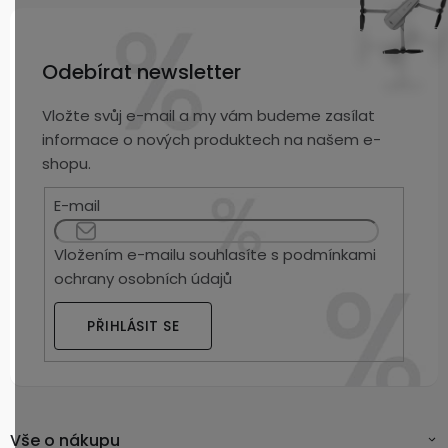
Odebírat newsletter
Vložte svůj e-mail a my vám budeme zasílat
informace o nových produktech na našem e-
shopu.
E-mail
Vložením e-mailu souhlasíte s
podmínkami
ochrany osobních údajů
PŘIHLÁSIT SE
Vše o nákupu