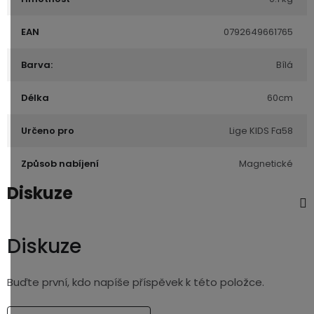
EAN
0792649661765
Barva:
Bílá
Délka
60cm
Určeno pro
Lige KIDS Fa58
Způsob nabíjení
Magnetické
Diskuze
Diskuze
Buďte první, kdo napíše příspěvek k této položce.