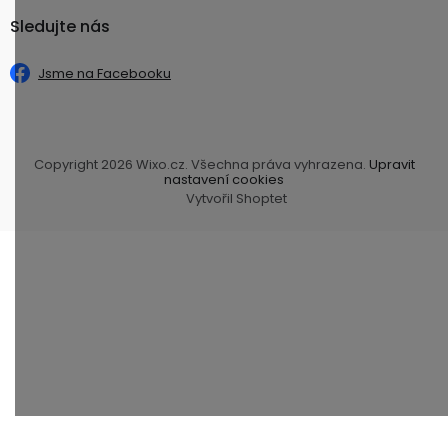
Sledujte nás
Jsme na Facebooku
Copyright 2026
Wixo.cz
. Všechna práva vyhrazena.
Upravit
nastavení cookies
Vytvořil Shoptet