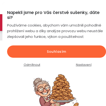
Přejít
Hl
na
Napekli jsme pro Vás čerstvé sušenky, dáte
obsah
si?
🚀 Nové modely DRONŮ 🚀
Nyní se zaváděcí slevou až
Chytré
Používáme cookies, abychom vám umožnili pohodlné
náramky
-26%
PROZKOUMAT NABÍDKU
prohlížení webu a díky analýze provozu webu neustále
Napájecí kabely
zlepšovali jeho funkce, výkon a použitelnost
Chytré
hodinky
Nabíjecí kabel pro chytré hodinky
Souhlasím
Lige KIDS Fa58
Chytré
Chytré
hodinky
prsteny
Průměrné
Podrobnosti hodnocení
Neohodnoceno
Odmítnout
Nastavení
podle
hodnocení
Bezdrátová
produktu
Dámské
sluchátka
je
0,0
Pánské
Herní
Hansfree
z
sluchátka
5
hvězdiček.
Dětské
Drony