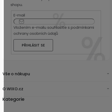
shopu.
E-mail
Vložením e-mailu souhlasíte s
podmínkami
ochrany osobních údajů
PŘIHLÁSIT SE
Vše o nákupu
O WIXO.cz
Kategorie