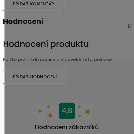
PŘIDAT KOMENTÁŘ
Hodnocení
Hodnocení produktu
Buďte první, kdo napíše příspěvek k této položce.
PŘIDAT HODNOCENÍ
Z
4,8
á
p
Hodnocení zákazníků