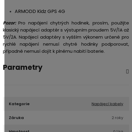
ARMODD Kidz GPS 4G
Pro napájení chytrých hodinek, prosím, použijte
Pozor:
klasický napájecí adaptér s výstupním proudem 5V/1A až
5V/2A. Napájecí adaptéry s vyšším výkonem určené pro
rychlé napájení nemusí chytré hodinky podporovat,
případně nemusí dojít k plnému nabití baterie.
Parametry
Kategorie
Napájecí kabely
Záruka
2 roky
Hmotnost
0.1 kg