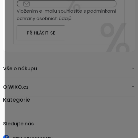
Vložením e-mailu souhlasíte s
podmínkami
ochrany osobních údajů
PŘIHLÁSIT SE
Vše o nákupu
O WIXO.cz
Kategorie
Sledujte nás
Jsme na Facebooku