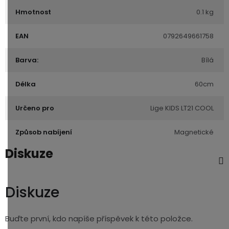
Hmotnost
0.1 kg
EAN
0792649661758
Barva:
Bílá
Délka
60cm
Určeno pro
Lige KIDS LT21 COOL
Způsob nabíjení
Magnetické
Diskuze
Diskuze
Buďte první, kdo napíše příspěvek k této položce.