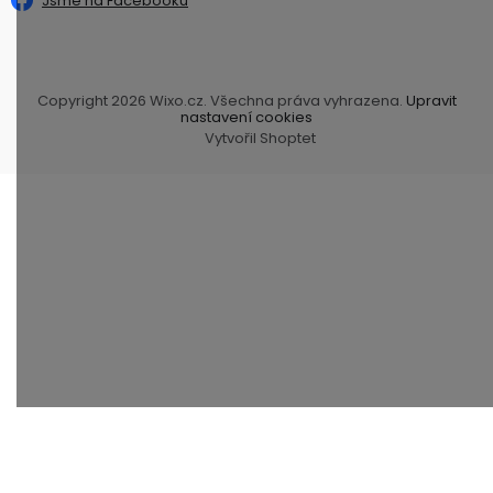
Copyright 2026
Wixo.cz
. Všechna práva vyhrazena.
Upravit
nastavení cookies
Vytvořil Shoptet