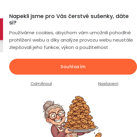
Přejít
Hl
na
Napekli jsme pro Vás čerstvé sušenky, dáte
obsah
si?
🚀 Nové modely DRONŮ 🚀
Nyní se zaváděcí slevou až
Chytré
Používáme cookies, abychom vám umožnili pohodlné
náramky
-26%
PROZKOUMAT NABÍDKU
prohlížení webu a díky analýze provozu webu neustále
Napájecí kabely
zlepšovali jeho funkce, výkon a použitelnost
Chytré
hodinky
Nabíjecí kabel pro chytré hodinky
Souhlasím
Lige KIDS LT21 COOL
Chytré
Chytré
hodinky
prsteny
Průměrné
Podrobnosti hodnocení
Neohodnoceno
Odmítnout
Nastavení
podle
hodnocení
Bezdrátová
produktu
Dámské
sluchátka
je
0,0
Pánské
Herní
Hansfree
z
sluchátka
5
hvězdiček.
Dětské
Drony