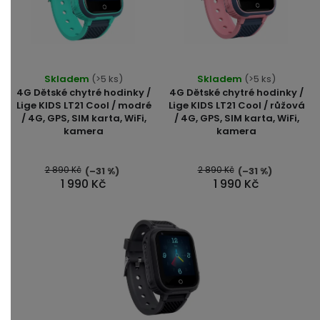
Průměrné
Průměrné
Skladem
(>5 ks)
Skladem
(>5 ks)
hodnocení
hodnocení
4G Dětské chytré hodinky /
4G Dětské chytré hodinky /
produktu
produktu
Lige KIDS LT21 Cool / modré
Lige KIDS LT21 Cool / růžová
/ 4G, GPS, SIM karta, WiFi,
/ 4G, GPS, SIM karta, WiFi,
je
je
kamera
kamera
4,7
5,0
z
z
5
5
2 890 Kč
2 890 Kč
(–31 %)
(–31 %)
1 990 Kč
1 990 Kč
hvězdiček.
hvězdiček.