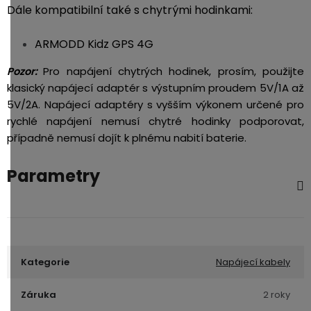
Dále kompatibilní také s chytrými hodinkami:
ARMODD Kidz GPS 4G
Pro napájení chytrých hodinek, prosím, použijte
Pozor:
klasický napájecí adaptér s výstupním proudem 5V/1A až
5V/2A. Napájecí adaptéry s vyšším výkonem určené pro
rychlé napájení nemusí chytré hodinky podporovat,
případně nemusí dojít k plnému nabití baterie.
Parametry
Kategorie
Napájecí kabely
Záruka
2 roky