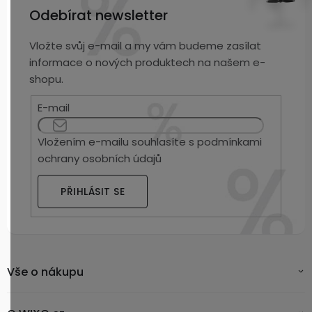
Odebírat newsletter
Vložte svůj e-mail a my vám budeme zasílat
informace o nových produktech na našem e-
shopu.
E-mail
Vložením e-mailu souhlasíte s
podmínkami
ochrany osobních údajů
PŘIHLÁSIT SE
Vše o nákupu