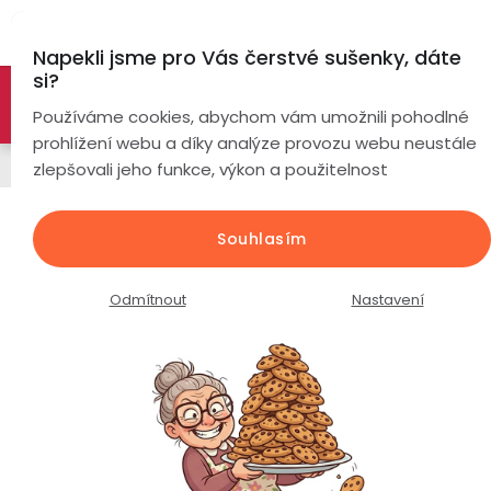
Přejít
Hl
na
Napekli jsme pro Vás čerstvé sušenky, dáte
obsah
si?
🚀 Nové modely DRONŮ 🚀
Nyní se zaváděcí slevou až
Chytré
Používáme cookies, abychom vám umožnili pohodlné
náramky
-26%
PROZKOUMAT NABÍDKU
prohlížení webu a díky analýze provozu webu neustále
Napájecí kabely
zlepšovali jeho funkce, výkon a použitelnost
Chytré
hodinky
Nabíjecí kabel pro chytré hodinky
Souhlasím
LUMINA W2 Aqua
Chytré
Chytré
hodinky
prsteny
Průměrné
Podrobnosti hodnocení
Neohodnoceno
Odmítnout
Nastavení
podle
hodnocení
Bezdrátová
produktu
Dámské
sluchátka
je
0,0
Pánské
Herní
Hansfree
z
sluchátka
5
hvězdiček.
Dětské
Drony