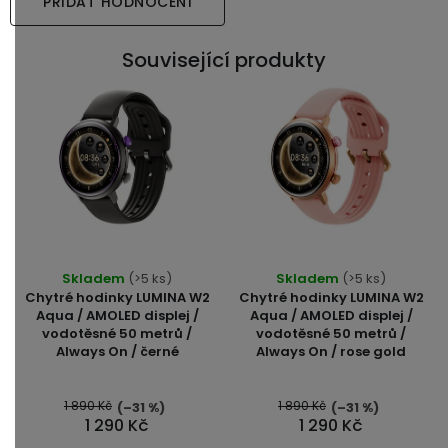
PŘIDAT HODNOCENÍ
Související produkty
Skladem
(>5 ks)
Skladem
(>5 ks)
Chytré hodinky LUMINA W2
Chytré hodinky LUMINA W2
Aqua / AMOLED displej /
Aqua / AMOLED displej /
vodotěsné 50 metrů /
vodotěsné 50 metrů /
Always On / černé
Always On / rose gold
1 890 Kč
1 890 Kč
(–31 %)
(–31 %)
1 290 Kč
1 290 Kč