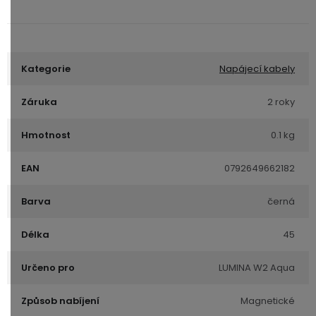
Kategorie
Napájecí kabely
Záruka
2 roky
Hmotnost
0.1 kg
EAN
0792649662182
Barva
černá
Délka
45
Určeno pro
LUMINA W2 Aqua
Způsob nabíjení
Magnetické