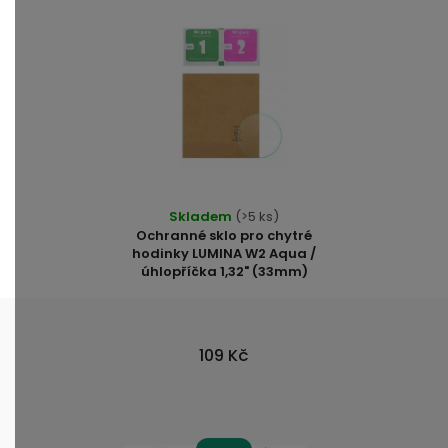
Skladem
(>5 ks)
Ochranné sklo pro chytré
hodinky LUMINA W2 Aqua /
úhlopříčka 1,32" (33mm)
109 Kč