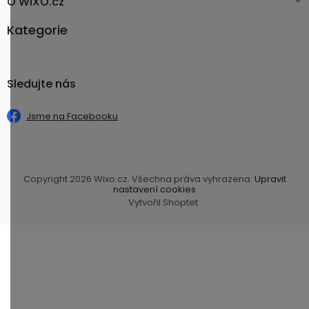
O WIXO.cz
Kategorie
Sledujte nás
Jsme na Facebooku
Copyright 2026
Wixo.cz
. Všechna práva vyhrazena.
Upravit
nastavení cookies
Vytvořil Shoptet