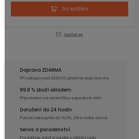
ke
disky
na
kamerám
zmrzlinu
DO KOŠÍKU
Sada
a
Napájecí
S
Paměťové
dronu
ledovou
kabely
dotykovým
Bateriové
karty
se
tříšť
displejem
WiFi
2
Zeptat se
kamery
Příslušenství
bateriemi
Příslušenství
Bone
do
Conduction
Bateriové
Sada
auta
4G
dronu
kamery
Lenovo
Doprava ZDARMA
se
Napájecí
Napájecí
Day's
3
Při nákupu nad 2500 Kč platíme dopravu my
adaptéry
kabely
bateriemi
Wifi
99.8 % zboží skladem
kamery
Ear
Doplňkové
Hook
Připraveno na okamžitou expedici k vám
Náhradní
služby
-
díly
Bateriové
Doručení do 24 hodin
za
a
4G
uši
Pokud nakoupíte do 10:00, zítra máte doma
příslušenství
kamery
DOPLŇKOVÝ
Obchodní
(SIM)
PRODEJ
podmínky
Servis a poradenství
S
Poradíme, když si nevíte s něčím rady