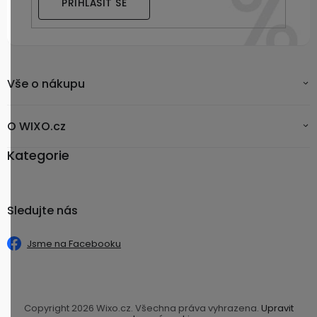
PŘIHLÁSIT SE
Vše o nákupu
O WIXO.cz
Kategorie
Sledujte nás
Jsme na Facebooku
Copyright 2026
Wixo.cz
. Všechna práva vyhrazena.
Upravit