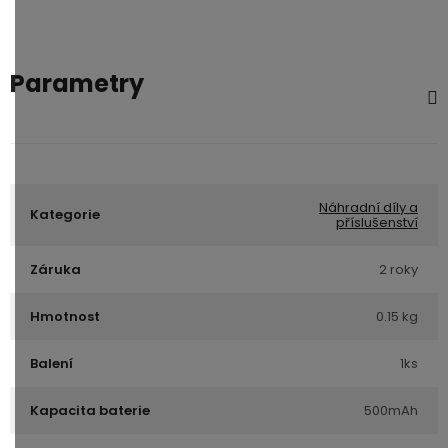
Parametry
Náhradní díly a
Kategorie
příslušenství
Záruka
2 roky
Hmotnost
0.15 kg
Balení
1ks
Kapacita baterie
500mAh