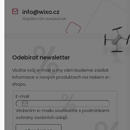
info
@
wixo.cz
Odebírat newsletter
Vložte svůj e-mail a my vám budeme zasílat
informace o nových produktech na našem e-
shopu.
E-mail
Vložením e-mailu souhlasíte s
podmínkami
ochrany osobních údajů