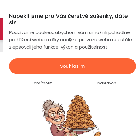
Přejít
Hl
na
Napekli jsme pro Vás čerstvé sušenky, dáte
obsah
si?
🚀 Nové modely DRONŮ 🚀
Nyní se zaváděcí slevou až
Chytré
Používáme cookies, abychom vám umožnili pohodlné
náramky
-26%
PROZKOUMAT NABÍDKU
prohlížení webu a díky analýze provozu webu neustále
Náhradní díly a příslušenství
zlepšovali jeho funkce, výkon a použitelnost
Chytré
hodinky
Náhradní baterie / Dron Lemax
Souhlasím
E58 Pro / 500mAh / 3,7 / 1,85Wh
Chytré
Chytré
hodinky
prsteny
Průměrné
Podrobnosti hodnocení
Neohodnoceno
Odmítnout
Nastavení
podle
hodnocení
Bezdrátová
produktu
Dámské
sluchátka
je
0,0
Pánské
Herní
Hansfree
z
sluchátka
5
hvězdiček.
Dětské
Drony