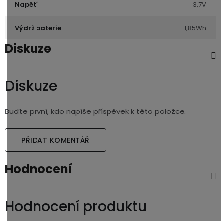
Napětí
3,7V
Výdrž baterie
1,85Wh
Diskuze
Diskuze
Buďte první, kdo napíše příspěvek k této položce.
PŘIDAT KOMENTÁŘ
Hodnocení
Hodnocení produktu