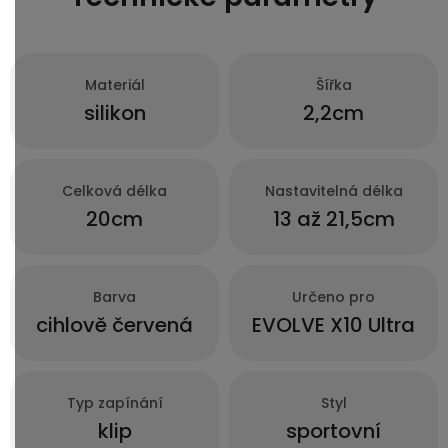
Materiál
Šířka
silikon
2,2cm
Celková délka
Nastavitelná délka
20cm
13 až 21,5cm
Barva
Určeno pro
cihlově červená
EVOLVE X10 Ultra
Typ zapínání
Styl
klip
sportovní