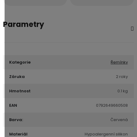
Parametry
Kategorie
Řemínky
Záruka
2 roky
Hmotnost
0.1 kg
EAN
0792649660508
Barva:
Červená
Materiál
Hypoalergenní silikon