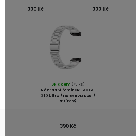
390 Kč
390 Kč
Skladem
(>5 ks)
Náhradní řemínek EVOLVE
X10 Ultra / nerezová ocel /
stříbrný
390 Kč