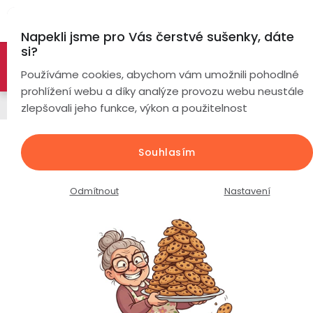
Přejít
Hl
na
Napekli jsme pro Vás čerstvé sušenky, dáte
obsah
si?
🚀 Nové modely DRONŮ 🚀
Nyní se zaváděcí slevou až
Chytré
Používáme cookies, abychom vám umožnili pohodlné
náramky
-26%
PROZKOUMAT NABÍDKU
prohlížení webu a díky analýze provozu webu neustále
Řemínky
zlepšovali jeho funkce, výkon a použitelnost
Chytré
hodinky
Náhradní silikonový řemínek
Souhlasím
EVOLVE X10 Ultra / cihlově červená
Chytré
Chytré
hodinky
prsteny
Průměrné
Podrobnosti hodnocení
Neohodnoceno
Odmítnout
Nastavení
podle
hodnocení
Bezdrátová
produktu
Dámské
sluchátka
je
0,0
Pánské
Herní
Hansfree
z
sluchátka
5
hvězdiček.
Dětské
Drony