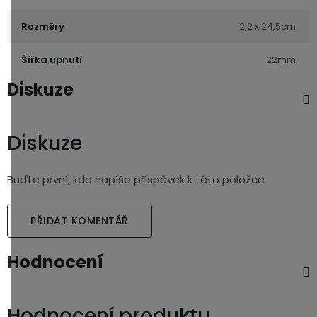
Rozměry
2,2 x 24,5cm
Šířka upnutí
22mm
Diskuze
Diskuze
Buďte první, kdo napíše příspěvek k této položce.
PŘIDAT KOMENTÁŘ
Hodnocení
Hodnocení produktu