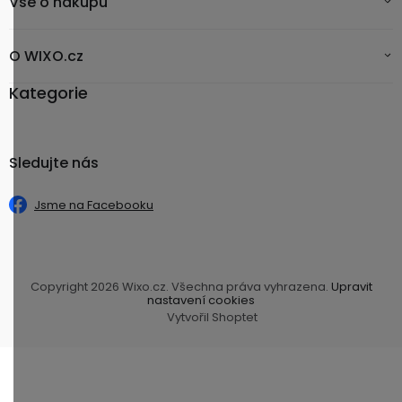
Vše o nákupu
O WIXO.cz
Kategorie
Sledujte nás
Jsme na Facebooku
Copyright 2026
Wixo.cz
. Všechna práva vyhrazena.
Upravit
nastavení cookies
Vytvořil Shoptet