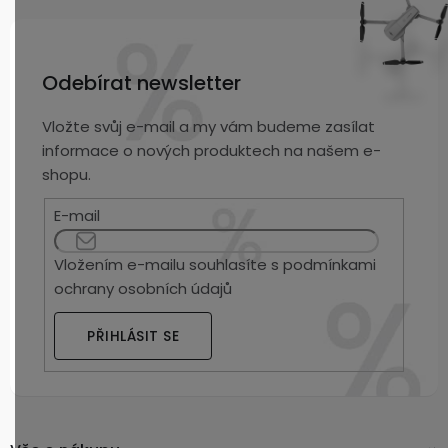
Odebírat newsletter
Vložte svůj e-mail a my vám budeme zasílat
informace o nových produktech na našem e-
shopu.
E-mail
Vložením e-mailu souhlasíte s
podmínkami
ochrany osobních údajů
PŘIHLÁSIT SE