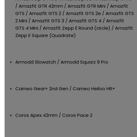
/ Amazfit GTR 42mm / Amazfit GTR Mini / Amazfit
GTS / Amazfit GTS 2 / Amazfit GTS 2e / Amazfit GTS
2 Mini / Amazfit GTS 3 / Amazfit GTS 4 / Amazfit
GTS 4 Mini / Amazfit Zepp E Round (circle) / Amazfit
Zepp E Square (Quadrate)
Armodd Slowatch / Armodd Squarz 9 Pro
Carneo Gear+ 2nd Gen / Carneo Heiloo HR+
Coros Apex 42mm / Coros Pace 2