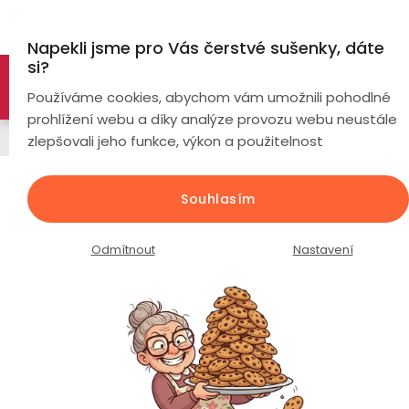
Přejít
Hl
na
Napekli jsme pro Vás čerstvé sušenky, dáte
obsah
si?
🚀 Nové modely DRONŮ 🚀
Nyní se zaváděcí slevou až
Chytré
Používáme cookies, abychom vám umožnili pohodlné
náramky
-26%
PROZKOUMAT NABÍDKU
prohlížení webu a díky analýze provozu webu neustále
Řemínky
zlepšovali jeho funkce, výkon a použitelnost
Chytré
hodinky
Nylonový elastický řemínek s
Souhlasím
šířkou 20mm / červená-šedá /
Chytré
Chytré
hodinky
prsteny
Průměrné
Podrobnosti hodnocení
Neohodnoceno
Odmítnout
Nastavení
podle
hodnocení
Bezdrátová
produktu
Dámské
sluchátka
je
0,0
Pánské
Herní
Hansfree
z
sluchátka
5
hvězdiček.
Dětské
Drony