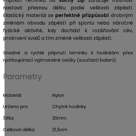
Připnutí řemínku na
suchý zip
zaručuje možnost
nastavit přesnou délku podle velikosti zápěstí.
Elastický materiál se
perfektně přizpůsobí
drobným
změnám obvodu zápěstí při sportu nebo náročné
fyzické aktivitě, kdy dochází k rozšiřování cév,
prokrvení svalů a tím změně velikosti zápěstí.
Snadné a rychlé připnutí řemínku k hodinkám přes
rychloupínací vyjímatelné osičky (součástí balení).
Parametry
Materiál
Nylon
Určeno pro
Chytré hodinky
Šířka
20mm
Celková délka
21,5cm