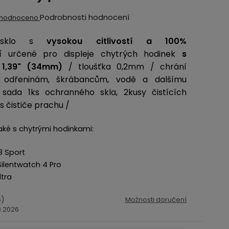
ěrné
Podrobnosti hodnocení
hodnoceno
ocení
 sklo s
vysokou citlivostí a 100%
ktu
í
určené pro displeje chytrých hodinek
s
 1,39" (34mm)
/ tloušťka 0,2mm / chrání
ti odřeninám, škrábancům, vodě a dalšímu
 sada 1ks ochranného skla, 2kusy čistících
iček.
s čističe prachu /
aké s chytrými hodinkami:
8 Sport
ilentwatch 4 Pro
ltra
s)
Možnosti doručení
.8.2026