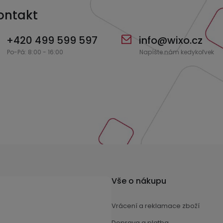
ontakt
+420 499 599 597
info
@
wixo.cz
Vše o nákupu
Vrácení a reklamace zboží
Doprava a platba