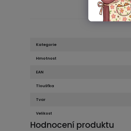
Kategorie
Hmotnost
EAN
Tloušťka
Tvar
Velikost
Hodnocení produktu