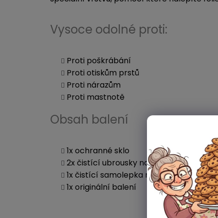
Vysoce odolné proti:
Proti poškrábání
Proti otiskům prstů
Proti nárazům
Proti mastnotě
Obsah balení
1x ochranné sklo
2x čistící ubrousky na displej
1x čistící samolepka na prach
1x originální balení