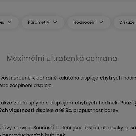
is
Parametry
Hodnocení
Diskuze
Maximální ultratenká ochrana
vostí určené k ochraně kulatého displeje chytrých hodine
ebo zašpinění displeje.
akže zcela splyne s displejem chytrých hodinek. Použi
ch vlastností
displeje a 99,9% propustnost barev.
štěvy servisu. Součástí balení jsou čistící ubrousky a 
ie bez vzduchových bublinek.