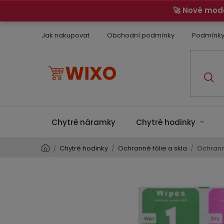
Přejít
🚀 Nové mod
na
obsah
Jak nakupovat
Obchodní podmínky
Podmínky
Chytré náramky
Chytré hodinky
Domů
Chytré hodinky
/
Ochranné fólie a skla
/
Ochranné
/