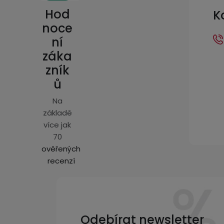
p
Hod
K
a
noce
ní
t
záka
í
zník
ů
Na
základě
více jak
70
ověřených
recenzí
Odebírat newsletter