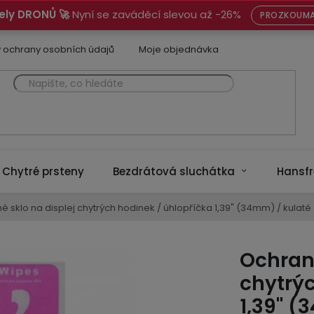
ely DRONŮ 🚀
Nyní se zaváděcí slevou až -26%
PROZKOUMA
 ochrany osobních údajů
Moje objednávka
Chytré prsteny
Bezdrátová sluchátka
Hansfr
 sklo na displej chytrých hodinek / úhlopříčka 1,39" (34mm) / kulaté
Ochrann
chytrýc
1,39" (