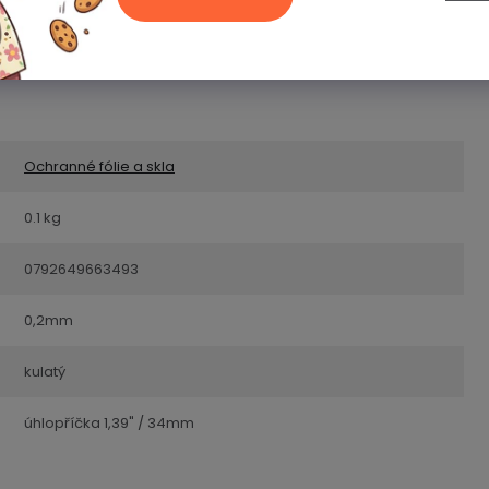
Ochranné fólie a skla
0.1 kg
0792649663493
0,2mm
kulatý
úhlopříčka 1,39" / 34mm