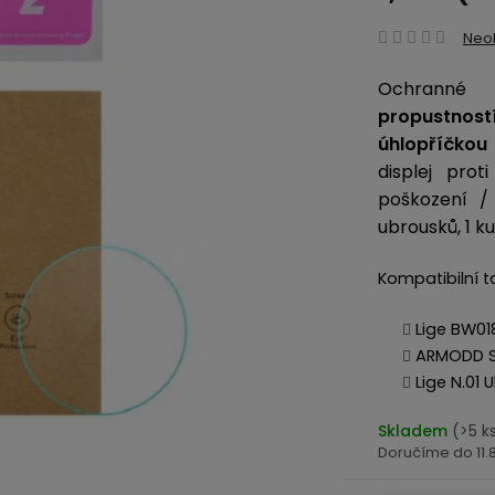
Prům
Neo
hodn
Ochranné
produ
propustnost
je
0,0
úhlopříčkou
z
displej pro
5
poškození /
hvězd
ubrousků, 1 ku
Kompatibilní t
Lige BW01
ARMODD S
Lige N.01 U
Skladem
(>5 k
11