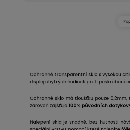
Pop
Ochranné transparentní sklo s vysokou citli
displej chytrých hodinek proti poškrábání n
Ochranné sklo má tloušťku pouze 0,2mm, t
zároveň zajišťuje
100% původních dotykový
Nalepení skla je snadné, bez hutnosti náv
speciální vrstvu, pomocí které nalepíte fól