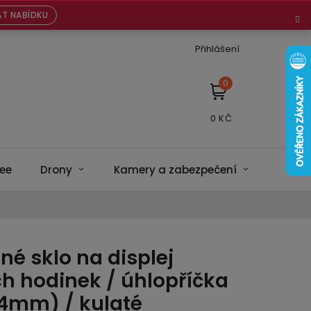
T NABÍDKU
Přihlášení
NÁKUPNÍ
KOŠÍK
ee
Drony
Kamery a zabezpečení
Bateri
é sklo na displej
h hodinek / úhlopříčka
34mm) / kulaté