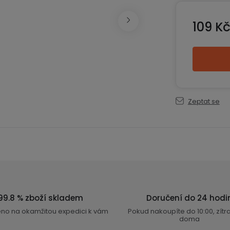
109 K
Měrná ce
Zeptat se
99.8 % zboží skladem
Doručení do 24 hodi
eno na okamžitou expedici k vám
Pokud nakoupíte do 10:00, zít
doma