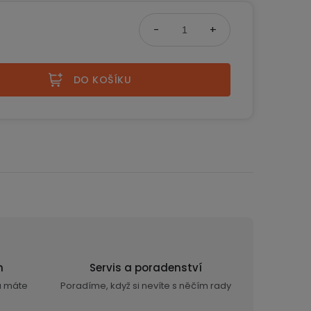
č
na:
DO KOŠÍKU
n
Servis a poradenství
ra máte
Poradíme, když si nevíte s něčím rady