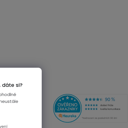
 dáte si?
ohodlné
 neustále
vení