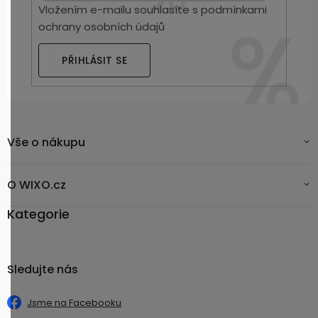
Vložením e-mailu souhlasíte s
podmínkami
ochrany osobních údajů
PŘIHLÁSIT SE
Vše o nákupu
O WIXO.cz
Kategorie
Sledujte nás
Jsme na Facebooku