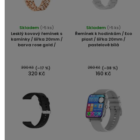
Skladem
(>5 ks)
Skladem
(>5 ks)
Lesklý kovový řemínek s
Řemínek k hodinkám / Eco
kamínky / šířka 20mm /
plast / šířka 20mm /
barva rose gold /
pastelově bílá
390 Kč
260 Kč
(–17 %)
(–38 %)
320 Kč
160 Kč