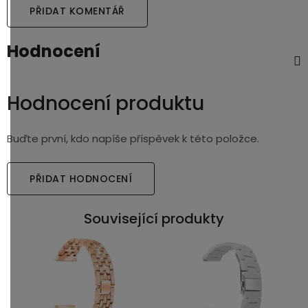
PŘIDAT KOMENTÁŘ
Hodnocení
Hodnocení produktu
Buďte první, kdo napíše příspěvek k této položce.
PŘIDAT HODNOCENÍ
Související produkty