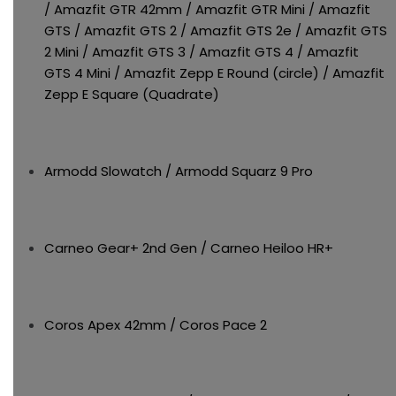
/ Amazfit GTR 42mm / Amazfit GTR Mini / Amazfit
GTS / Amazfit GTS 2 / Amazfit GTS 2e / Amazfit GTS
2 Mini / Amazfit GTS 3 / Amazfit GTS 4 / Amazfit
GTS 4 Mini / Amazfit Zepp E Round (circle) / Amazfit
Zepp E Square (Quadrate)
Armodd Slowatch / Armodd Squarz 9 Pro
Carneo Gear+ 2nd Gen / Carneo Heiloo HR+
Coros Apex 42mm / Coros Pace 2