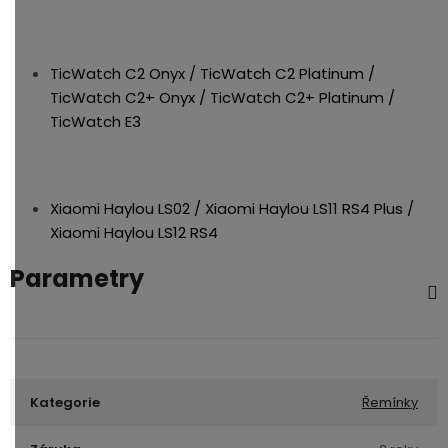
TicWatch C2 Onyx / TicWatch C2 Platinum /
TicWatch C2+ Onyx / TicWatch C2+ Platinum /
TicWatch E3
Xiaomi Haylou LS02 / Xiaomi Haylou LS11 RS4 Plus /
Xiaomi Haylou LS12 RS4
Parametry
Kategorie
Řemínky