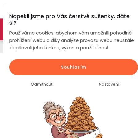
Přejít
Hl
na
Napekli jsme pro Vás čerstvé sušenky, dáte
obsah
si?
🚀 Nové modely DRONŮ 🚀
Nyní se zaváděcí slevou až
Chytré
Používáme cookies, abychom vám umožnili pohodlné
náramky
-26%
PROZKOUMAT NABÍDKU
prohlížení webu a díky analýze provozu webu neustále
Řemínky
zlepšovali jeho funkce, výkon a použitelnost
Chytré
hodinky
Řemínek k hodinkám / šířka
Souhlasím
20mm / nerezová ocel / stříbrný
Chytré
Chytré
hodinky
prsteny
Průměrné
Podrobnosti hodnocení
Neohodnoceno
Odmítnout
Nastavení
podle
hodnocení
Bezdrátová
produktu
Dámské
sluchátka
je
0,0
Pánské
Herní
Hansfree
z
sluchátka
5
hvězdiček.
Dětské
Drony