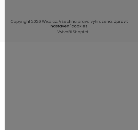
Copyright 2026
Wixo.cz
. Všechna práva vyhrazena.
Upravit
nastavení cookies
Vytvořil Shoptet