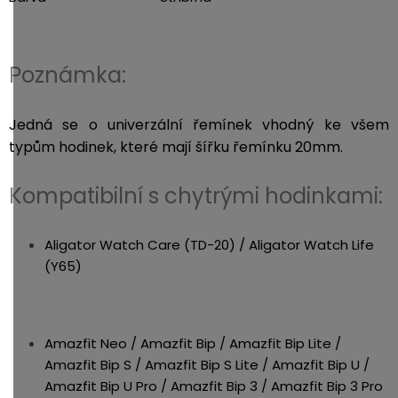
Poznámka:
Jedná se o univerzální řemínek vhodný ke všem
typům hodinek, které mají šířku řemínku 20mm.
Kompatibilní s chytrými hodinkami:
Aligator Watch Care (TD-20) / Aligator Watch Life
(Y65)
Amazfit Neo / Amazfit Bip / Amazfit Bip Lite /
Amazfit Bip S / Amazfit Bip S Lite / Amazfit Bip U /
Amazfit Bip U Pro / Amazfit Bip 3 / Amazfit Bip 3 Pro