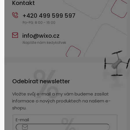
Kontakt
+420 499 599 597
info
@
wixo.cz
Odebírat newsletter
Vložte svůj e-mail a my vám budeme zasílat
informace o nových produktech na našem e-
shopu.
E-mail