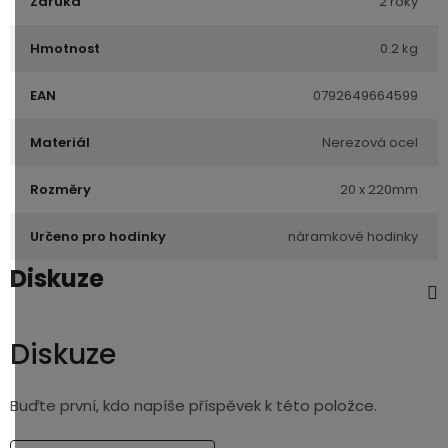
Záruka
2 roky
Hmotnost
0.2 kg
EAN
0792649664599
Materiál
Nerezová ocel
Rozměry
20 x 220mm
Určeno pro hodinky
náramkové hodinky
Diskuze
Diskuze
Buďte první, kdo napíše příspěvek k této položce.