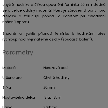
chytré hodinky s šířkou upevnění řemínku 20mm. Jedná
se o velice odolný materiál, který je zároveň vhodný i pro
alergiky a zaručuje pohodlí a komfort při celodenní
nošení i sportu.
Snadné a rychlé připnutí řemínku k hodinkám přes
rychloupínací vyjímatelné osičky (součástí balení).
Parametry
Materiál
Nerezová ocel
Určeno pro
Chytré hodinky
Šířka
20mm
Nastavitelná délka
13 až 18cm
Barva
Stříbrná