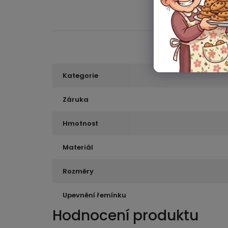
Kategorie
Záruka
Hmotnost
Materiál
Rozměry
Upevnění řemínku
Hodnocení produktu