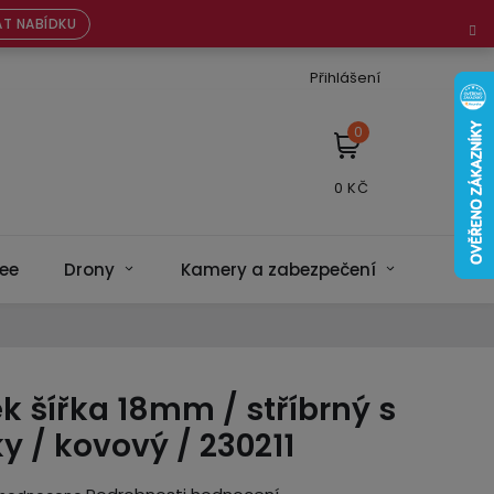
T NABÍDKU
Přihlášení
NÁKUPNÍ
KOŠÍK
ee
Drony
Kamery a zabezpečení
Bateri
 šířka 18mm / stříbrný s
 / kovový / 230211
ěrné