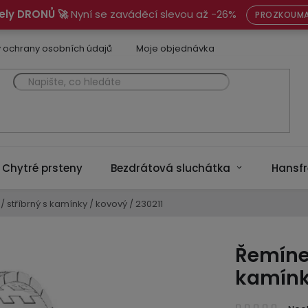
ely DRONŮ 🚀
Nyní se zaváděcí slevou až -26%
PROZKOUMA
 ochrany osobních údajů
Moje objednávka
Chytré prsteny
Bezdrátová sluchátka
Hansfr
 stříbrný s kamínky / kovový / 230211
Řemínek
kamínky
Prům