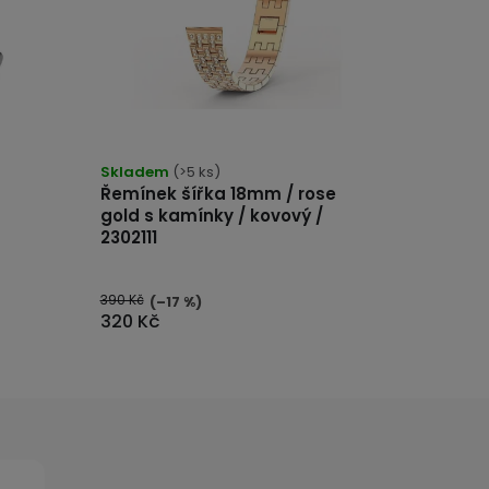
Skladem
(>5 ks)
Řemínek šířka 18mm / rose
gold s kamínky / kovový /
2302111
390 Kč
(–17 %)
320 Kč