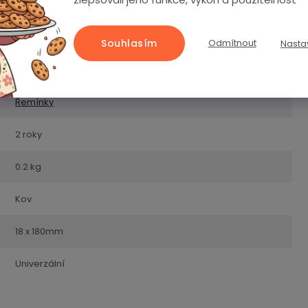
Souhlasím
Odmítnout
Nasta
Řemínky
2 roky
0.2 kg
Kov
18 x 180mm
Univerzální