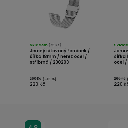
Průměrné
Průmě
hodnocení
hodno
produktu
produk
je
Skladem
(>5 ks)
je
Sklad
5,0
5,0
Jemný síťovaný řemínek /
Jemný
z
z
5
5
šířka 18mm / nerez ocel /
šířka 
hvězdiček.
hvězdi
stříbrná / 230203
ocel /
260 Kč
260 Kč
(–15 %)
220 Kč
220 K
Z