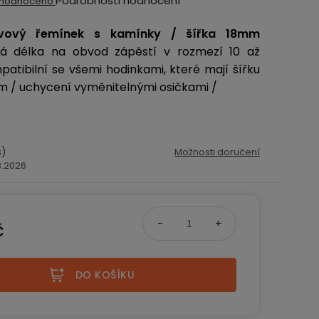
Podrobnosti hodnocení
hodnoceno
ocení
ovový řemínek s kamínky
/ šířka 18mm
ktu
lná délka na obvod zápěstí v rozmezí 10 až
atibilní se všemi hodinkami, které mají šířku
 / uchycení vyměnitelnými osičkami /
iček.
s)
Možnosti doručení
.8.2026
č
na:
DO KOŠÍKU