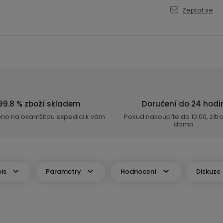
Zeptat se
99.8 % zboží skladem
Doručení do 24 hodi
eno na okamžitou expedici k vám
Pokud nakoupíte do 10:00, zít
doma
is
Parametry
Hodnocení
Diskuze