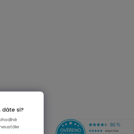
 dáte si?
ohodlné
 neustále