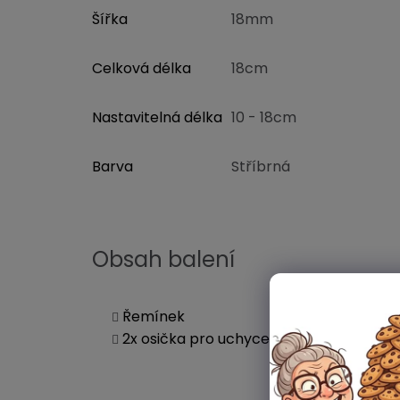
Šířka
18mm
Celková délka
18cm
Nastavitelná délka
10 - 18cm
Barva
Stříbrná
Obsah balení
Řemínek
2x osička pro uchycení