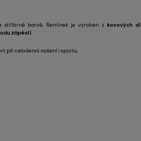
e stříbrné barvě. Řemínek je vyroben z
kovových dí
odu zápěstí
.
 při celodenní nošení i sportu.