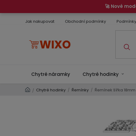
Přejít
🚀 Nové mod
na
obsah
Jak nakupovat
Obchodní podmínky
Podmínky
Chytré náramky
Chytré hodinky
Domů
Chytré hodinky
/
Řemínky
/
Řemínek šířka 18mm /
/