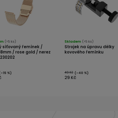
rné
cení
tu
em
(>5 ks)
Skladem
(>5 ks)
 síťovaný řemínek /
Strojek na úpravu délky
18mm / rose gold / nerez
kovového řemínku
ček.
 230202
49 Kč
(–15 %)
(–40 %)
č
29 Kč