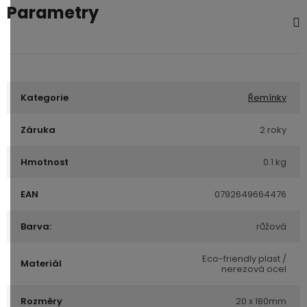
Parametry
Kategorie
Řemínky
Záruka
2 roky
Hmotnost
0.1 kg
EAN
0792649664476
Barva:
růžová
Eco-friendly plast /
Materiál
nerezová ocel
Rozměry
20 x 180mm