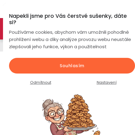
Přejít
Hl
na
Napekli jsme pro Vás čerstvé sušenky, dáte
obsah
si?
🚀 Nové modely DRONŮ 🚀
Nyní se zaváděcí slevou až
Chytré
Používáme cookies, abychom vám umožnili pohodlné
náramky
-26%
PROZKOUMAT NABÍDKU
prohlížení webu a díky analýze provozu webu neustále
Řemínky
zlepšovali jeho funkce, výkon a použitelnost
Chytré
hodinky
Řemínek k hodinkám / Eco plast /
Souhlasím
šířka 20mm / pastelově růžové
Chytré
Chytré
hodinky
prsteny
Průměrné
Podrobnosti hodnocení
Neohodnoceno
Odmítnout
Nastavení
podle
hodnocení
Bezdrátová
produktu
Dámské
sluchátka
je
0,0
Pánské
Herní
Hansfree
z
sluchátka
5
hvězdiček.
Dětské
Drony