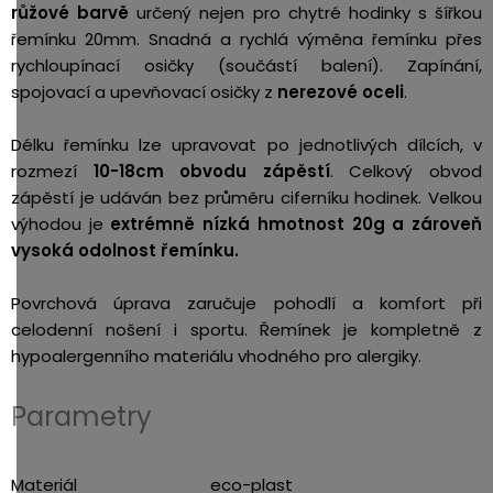
růžové barvě
určený nejen pro chytré hodinky s šířkou
řemínku 20mm. Snadná a rychlá výměna řemínku přes
rychloupínací osičky (součástí balení).
Zapínání,
spojovací a upevňovací osičky z
nerezové oceli
.
Délku řemínku lze upravovat po jednotlivých dílcích, v
rozmezí
10-18cm obvodu zápěstí
. Celkový obvod
zápěstí je udáván bez průměru ciferníku hodinek. Velkou
výhodou je
extrémně nízká hmotnost 20g a zároveň
vysoká odolnost řemínku.
Povrchová úprava zaručuje pohodlí a komfort při
celodenní nošení i sportu. Řemínek je kompletně z
hypoalergenního materiálu vhodného pro alergiky.
Parametry
Materiál
eco-plast