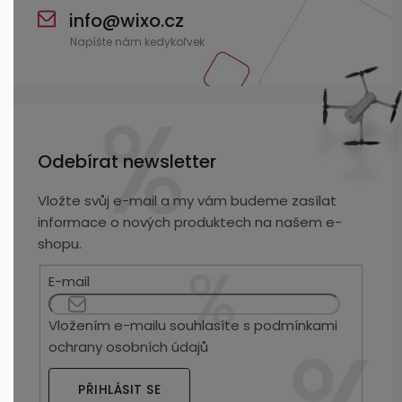
info
@
wixo.cz
Odebírat newsletter
Vložte svůj e-mail a my vám budeme zasílat
informace o nových produktech na našem e-
shopu.
E-mail
Vložením e-mailu souhlasíte s
podmínkami
ochrany osobních údajů
PŘIHLÁSIT SE