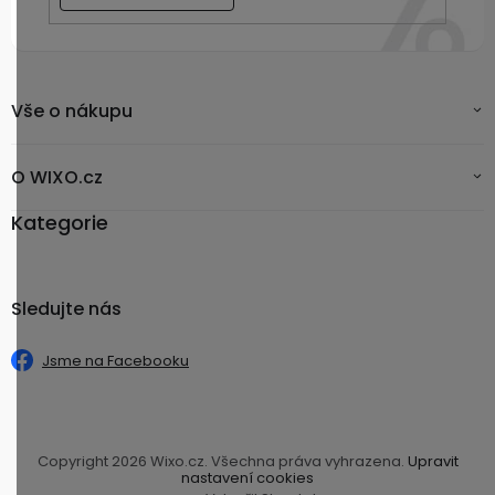
Vše o nákupu
O WIXO.cz
Kategorie
Sledujte nás
Jsme na Facebooku
Copyright 2026
Wixo.cz
. Všechna práva vyhrazena.
Upravit
nastavení cookies