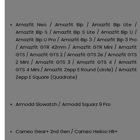
Amazfit Neo / Amazfit Bip / Amazfit Bip Lite /
Amazfit Bip S / Amazfit Bip S Lite / Amazfit Bip U /
Amazfit Bip U Pro / Amazfit Bip 3 / Amazfit Bip 3 Pro
/ Amazfit GTR 42mm / Amazfit GTR Mini / Amazfit
GTS / Amazfit GTS 2 / Amazfit GTS 2e / Amazfit GTS
2 Mini / Amazfit GTS 3 / Amazfit GTS 4 / Amazfit
GTS 4 Mini / Amazfit Zepp E Round (circle) / Amazfit
Zepp E Square (Quadrate)
Armodd Slowatch / Armodd Squarz 9 Pro
Carneo Gear+ 2nd Gen / Carneo Heiloo HR+