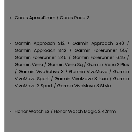
Coros Apex 42mm / Coros Pace 2
Garmin Approach S12 / Garmin Approach S40 /
Garmin Approach S42 / Garmin Forerunner 55/
Garmin Forerunner 245 / Garmin Forerunner 645 /
Garmin Venu / Garmin Venu Sq / Garmin Venu 2 Plus
/ Garmin VivoActive 3 / Garmin VivoMove / Garmin
VivoMove Sport / Garmin VivoMove 3 Luxe / Garmin
VivoMove 3 Sport / Garmin VivoMove 3 Style
Honor Watch ES / Honor Watch Magic 2 42mm