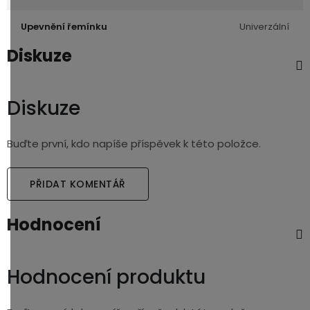
Upevnění řemínku
Univerzální
Diskuze
Diskuze
Buďte první, kdo napíše příspěvek k této položce.
PŘIDAT KOMENTÁŘ
Hodnocení
Hodnocení produktu