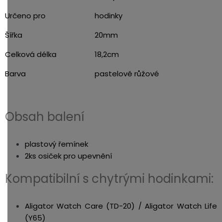
Určeno pro
hodinky
Šířka
20mm
Celková délka
18,2cm
Barva
pastelově růžové
Obsah balení
plastový řemínek
2ks osiček pro upevnění
Kompatibilní s chytrými hodinkami:
Aligator Watch Care (TD-20) / Aligator Watch Life
(Y65)