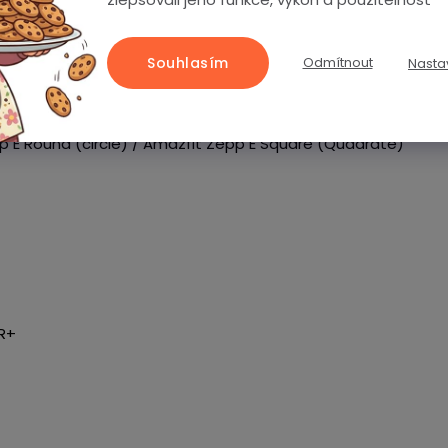
tch Life (Y65)
Souhlasím
Odmítnout
Nasta
e / Amazfit Bip S / Amazfit Bip S Lite / Amazfit Bip U / Amazfi
ini / Amazfit GTS / Amazfit GTS 2 / Amazfit GTS 2e / Amazf
p E Round (circle) / Amazfit Zepp E Square (Quadrate)
R+