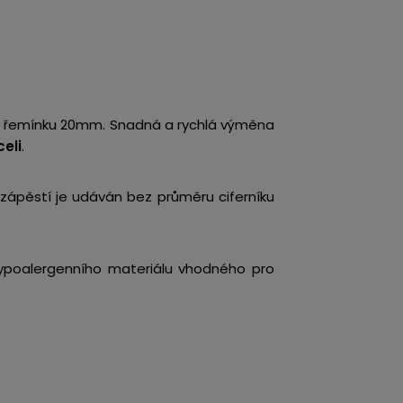
ou řemínku 20mm. Snadná a rychlá výměna
eli
.
 zápěstí je udáván bez průměru ciferníku
hypoalergenního materiálu vhodného pro