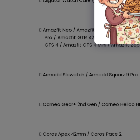
Aligator Watch Care (TD-20) / Aligator Wa
Amazfit Neo / Amazfit Bip / Amazfit Bip Lit
Pro / Amazfit GTR 42mm / Amazfit GTR M
GTS 4 / Amazfit GTS 4 Mini / Amazfit Zep
Armodd Slowatch / Armodd Squarz 9 Pro
Carneo Gear+ 2nd Gen / Carneo Heiloo H
Coros Apex 42mm / Coros Pace 2