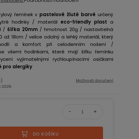
Podrobnosti hodnocení
hodnoceno
ocení
tylový řemínek v
pastelově žluté barvě
určený
ktu
ytré hodinky / materiál
eco-friendly plast
a
l /
šířka 20mm
/
hmotnost 20g / nastavitelná
0 až 18cm / velice odolný a lehký materiál, který
hodlí a komfort při celodenním nošení /
 se všemi hodinkami, které mají šířku řemínku
iček.
ení vyjímatelnými rychloupínacími osičkami
 pro alergiky
s)
Možnosti doručení
.8.2026
č
na:
DO KOŠÍKU