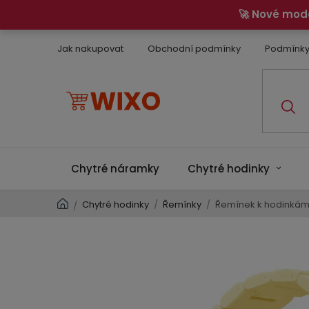
Přejít
🚀 Nové mod
na
obsah
Jak nakupovat
Obchodní podmínky
Podmínky
Chytré náramky
Chytré hodinky
Domů
Chytré hodinky
/
Řemínky
/
Řemínek k hodinkám /
/