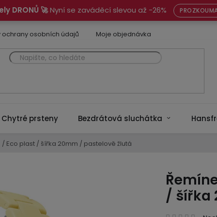
ely DRONŮ 🚀
Nyní se zaváděcí slevou až -26%
PROZKOUMA
 ochrany osobních údajů
Moje objednávka
Chytré prsteny
Bezdrátová sluchátka
Hansfr
 Eco plast / šířka 20mm / pastelově žlutá
Řemíne
/ šířka
Prům