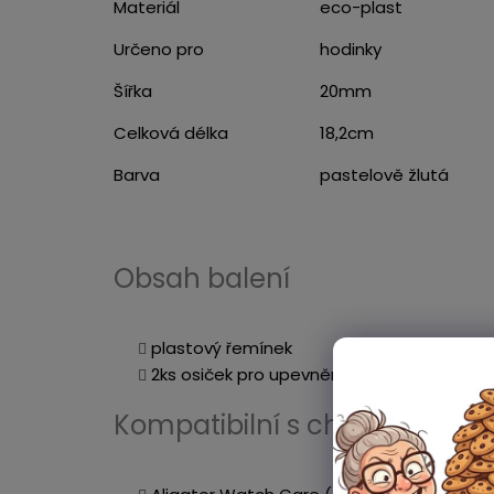
Materiál
eco-plast
Určeno pro
hodinky
Šířka
20mm
Celková délka
18,2cm
Barva
pastelově žlutá
Obsah balení
plastový řemínek
2ks osiček pro upevnění
Kompatibilní s chytrými hod