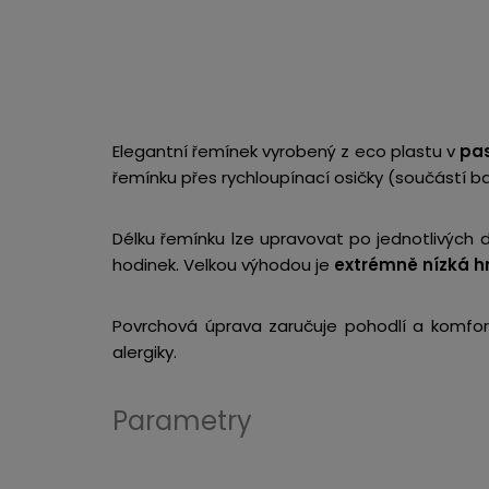
Elegantní řemínek vyrobený z eco plastu v
pas
řemínku přes rychloupínací osičky (součástí ba
Délku řemínku lze upravovat po jednotlivých d
hodinek. Velkou výhodou je
extrémně nízká h
Povrchová úprava zaručuje pohodlí a komfor
alergiky.
Parametry