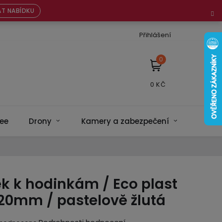
T NABÍDKU
Přihlášení
NÁKUPNÍ
KOŠÍK
ee
Drony
Kamery a zabezpečení
Bateri
k k hodinkám / Eco plast
 20mm / pastelově žlutá
ěrné