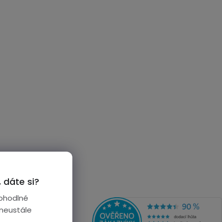
 dáte si?
ohodlné
 neustále