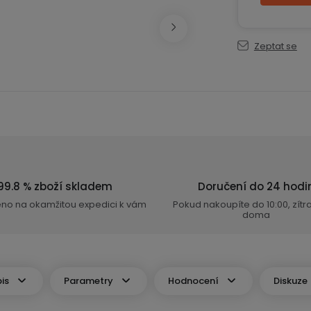
Zeptat se
99.8 % zboží skladem
Doručení do 24 hodi
eno na okamžitou expedici k vám
Pokud nakoupíte do 10:00, zít
doma
is
Parametry
Hodnocení
Diskuze