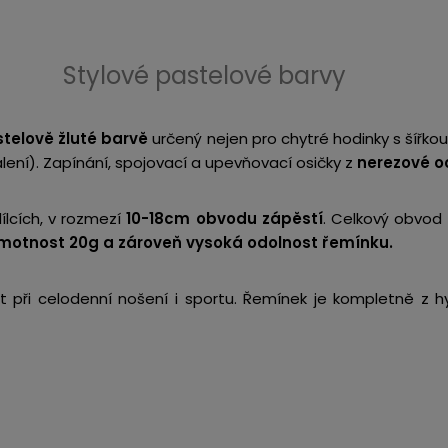
Stylové pastelové barvy
telově žluté barvě
určený nejen pro chytré hodinky s šířk
lení).
Zapínání, spojovací a upevňovací osičky z
nerezové oc
ílcích, v rozmezí
10-18cm obvodu zápěstí
. Celkový obvod
motnost 20g a zároveň vysoká odolnost řemínku.
t při celodenní nošení i sportu. Řemínek je kompletně z 