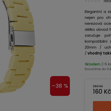
Neo
hodn
Elegantní a s
produ
nejen pro ch
je
nerezová oce
0,0
délka obvod 1
z
zaručuje po
5
kompatibilní
hvězd
20mm / uchyc
/
vhodný také
Skladem
(>5 k
11
–38 %
260 Kč
160 K
Měrná ce