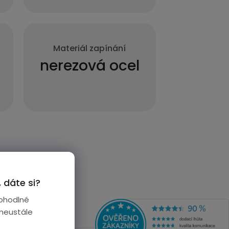
Materiál zapínání
nerezová ocel
 dáte si?
ohodlné
 neustále