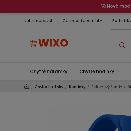
Přejít
🚀 Nové mod
na
obsah
Jak nakupovat
Obchodní podmínky
Podmínky
Chytré náramky
Chytré hodinky
Domů
Chytré hodinky
/
Řemínky
/
Silikonový řemínek 
/