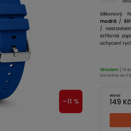
Neo
hodn
Silikonový
produ
modrá
/
je
ší
0,0
/ nastavite
z
stříbrná za
5
uchycení ryc
hvězd
Skladem
(>5 k
11
169 Kč
–11 %
149 K
Měrná ce