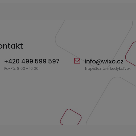
ontakt
+420 499 599 597
info
@
wixo.cz