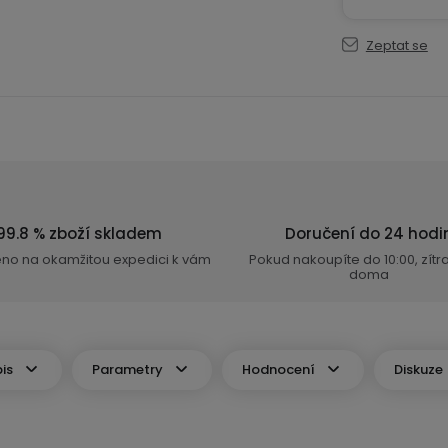
Zeptat se
99.8 % zboží skladem
Doručení do 24 hodi
eno na okamžitou expedici k vám
Pokud nakoupíte do 10:00, zít
doma
is
Parametry
Hodnocení
Diskuze