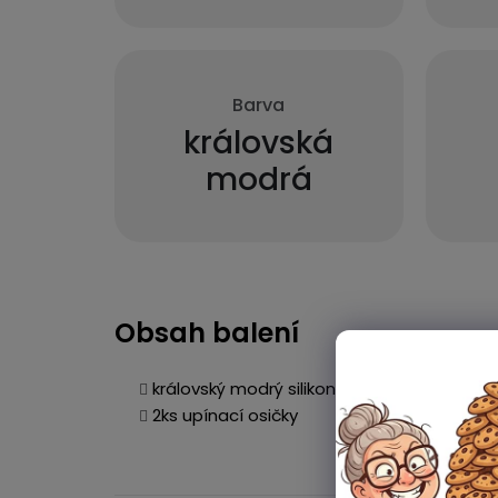
Barva
královská
modrá
Obsah balení
královský modrý silikonový řemínek
2ks upínací osičky