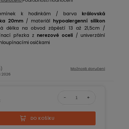
Podrobnosti hodnocení
hodnoceno
ocení
 řemínek k hodinkám / barva
královská
ktu
řka 20mm
/ materiál
hypoalergenní silikon
lná délka na obvod zápěstí 13 až 21,5cm /
pínací přezka z
nerezové oceli
/ univerzální
hloupínacími osičkami
iček.
s)
Možnosti doručení
.8.2026
č
na:
DO KOŠÍKU