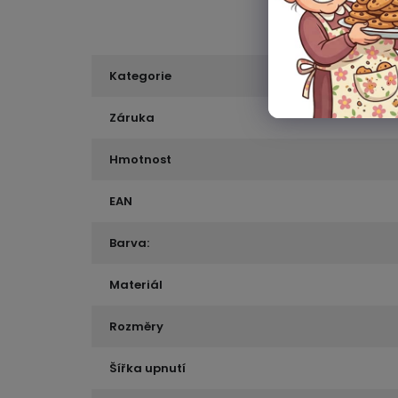
Kategorie
Záruka
Hmotnost
EAN
Barva:
Materiál
Rozměry
Šířka upnutí