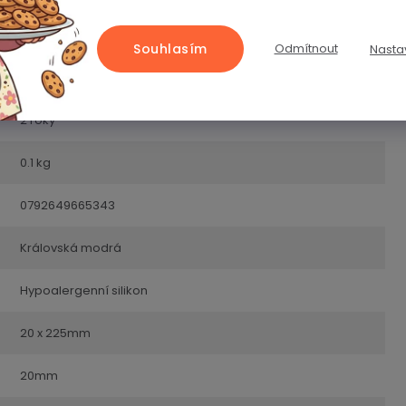
Souhlasím
Odmítnout
Nasta
Řemínky
2 roky
0.1 kg
0792649665343
Královská modrá
Hypoalergenní silikon
20 x 225mm
20mm