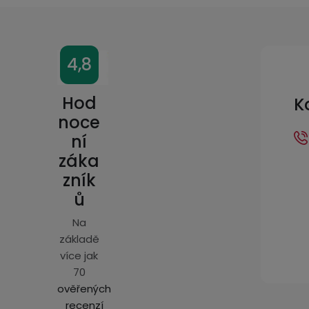
Z
4,8
á
p
Hod
K
a
noce
ní
t
záka
í
zník
ů
Na
základě
více jak
70
ověřených
recenzí