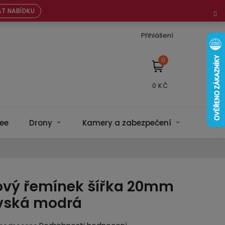
T NABÍDKU
Přihlášení
NÁKUPNÍ
KOŠÍK
ee
Drony
Kamery a zabezpečení
Bateri
nový řemínek šířka 20mm
ovská modrá
ěrné