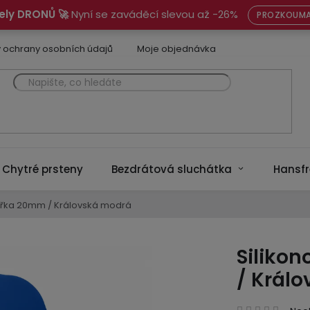
ely DRONŮ 🚀
Nyní se zaváděcí slevou až -26%
PROZKOUMA
 ochrany osobních údajů
Moje objednávka
Chytré prsteny
Bezdrátová sluchátka
Hansfr
šířka 20mm / Královská modrá
Siliko
/ Král
Prům