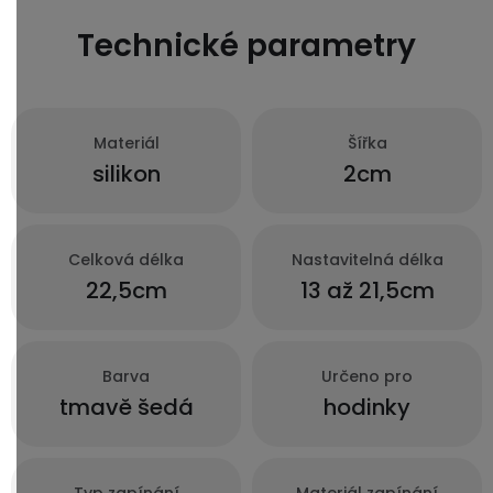
Technické parametry
Materiál
Šířka
silikon
2cm
Celková délka
Nastavitelná délka
22,5cm
13 až 21,5cm
Barva
Určeno pro
tmavě šedá
hodinky