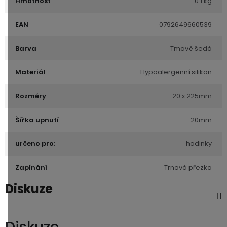
Hmotnost
0.1 kg
EAN
0792649660539
Barva
Tmavě šedá
Materiál
Hypoalergenní silikon
Rozměry
20 x 225mm
Šířka upnutí
20mm
určeno pro:
hodinky
Zapínání
Trnová přezka
Diskuze