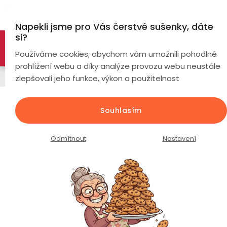
Přejít
Hl
na
Napekli jsme pro Vás čerstvé sušenky, dáte
obsah
si?
🚀 Nové modely DRONŮ 🚀
Nyní se zaváděcí slevou až
Chytré
Používáme cookies, abychom vám umožnili pohodlné
náramky
-26%
PROZKOUMAT NABÍDKU
prohlížení webu a díky analýze provozu webu neustále
Řemínky
zlepšovali jeho funkce, výkon a použitelnost
Chytré
hodinky
Silikonový řemínek šířka 20mm /
Souhlasím
Tmavě šedý
Chytré
Chytré
hodinky
prsteny
Průměrné
Podrobnosti hodnocení
1 hodnocení
Odmítnout
Nastavení
podle
hodnocení
Bezdrátová
produktu
Dámské
sluchátka
je
5,0
Pánské
Herní
Hansfree
z
sluchátka
5
hvězdiček.
Dětské
Drony