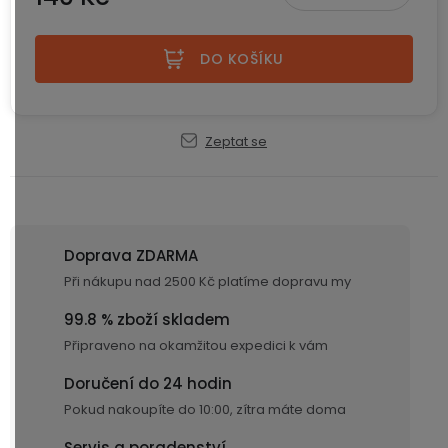
ke
disky
na
Měrná cena:
kamerám
zmrzlinu
Sada
a
Napájecí
S
Paměťové
DO KOŠÍKU
dronu
ledovou
kabely
dotykovým
Bateriové
karty
se
tříšť
displejem
WiFi
2
kamery
Příslušenství
bateriemi
Příslušenství
Zeptat se
Bone
do
Conduction
Bateriové
Sada
auta
4G
dronu
kamery
Lenovo
se
Napájecí
Napájecí
Day's
3
Doprava ZDARMA
adaptéry
kabely
bateriemi
Wifi
Při nákupu nad 2500 Kč platíme dopravu my
kamery
Ear
Doplňkové
Hook
99.8 % zboží skladem
Náhradní
služby
-
díly
Bateriové
Připraveno na okamžitou expedici k vám
za
a
4G
uši
Doručení do 24 hodin
příslušenství
kamery
DOPLŇKOVÝ
Obchodní
(SIM)
PRODEJ
podmínky
Pokud nakoupíte do 10:00, zítra máte doma
S
Servis a poradenství