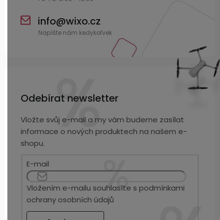
info
@
wixo.cz
Odebírat newsletter
Vložte svůj e-mail a my vám budeme zasílat
informace o nových produktech na našem e-
shopu.
E-mail
Vložením e-mailu souhlasíte s
podmínkami
ochrany osobních údajů