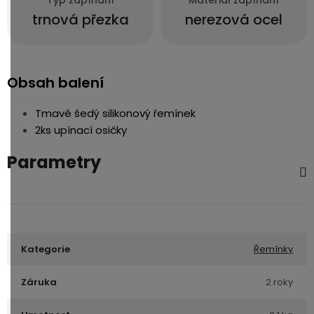
Typ zapínání
Materiál zapínání
trnová přezka
nerezová ocel
Obsah balení
Tmavě šedý silikonový řemínek
2ks upínací osičky
Parametry
Kategorie
Řemínky
Záruka
2 roky