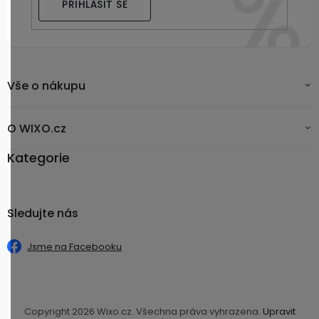
PŘIHLÁSIT SE
Vše o nákupu
O WIXO.cz
Kategorie
Sledujte nás
Jsme na Facebooku
Copyright 2026
Wixo.cz
. Všechna práva vyhrazena.
Upravit