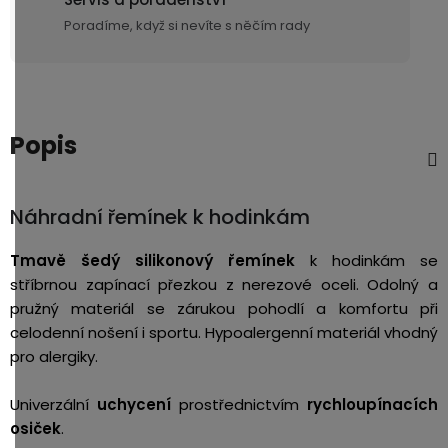
displejem
Bateriové
SKLAD
Kontakty
Poradíme, když si nevíte s něčím rady
4G
kamery
Air
VÝPRODEJ
(SIM
Conduction
karta)
bezdrátová
sluchátka
Popis
Sportovní
sluchátka
Náhradní řemínek k hodinkám
Tmavě šedý silikonový řemínek
k hodinkám se
stříbrnou zapínací přezkou z nerezové oceli. Odolný a
pružný materiál se zárukou pohodlí a komfortu při
celodenní nošení i sportu. Hypoalergenní materiál vhodný
pro alergiky.
Univerzální
uchycení
prostřednictvím
rychloupínacích
osiček
.