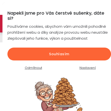
Přejít
Hl
na
Napekli jsme pro Vás čerstvé sušenky, dáte
obsah
si?
🚀 Nové modely DRONŮ 🚀
Nyní se zaváděcí slevou až
Chytré
Používáme cookies, abychom vám umožnili pohodlné
náramky
-26%
PROZKOUMAT NABÍDKU
prohlížení webu a díky analýze provozu webu neustále
Řemínky
zlepšovali jeho funkce, výkon a použitelnost
Chytré
hodinky
Silikonový řemínek šířka 22mm /
Souhlasím
světle fialová Lila
Chytré
Chytré
hodinky
prsteny
Průměrné
Podrobnosti hodnocení
1 hodnocení
Odmítnout
Nastavení
podle
hodnocení
Bezdrátová
produktu
Dámské
sluchátka
je
3,0
Pánské
Herní
Hansfree
z
sluchátka
5
hvězdiček.
Dětské
Drony