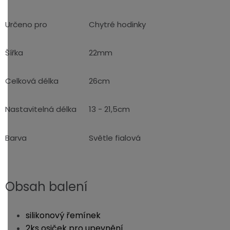
Určeno pro
Chytré hodinky
Šířka
22mm
Celková délka
26cm
Nastavitelná délka
13 - 21,5cm
Barva
Světle fialová
Obsah balení
silikonový řemínek
2ks osiček pro upevnění