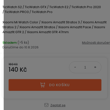
displejem
Bateriové
SKLAD
Kontakty
TicWatch S2 /
TicWatch GTX /
TicWatch E2 /
TicWatch Pro 2020
4G
/
TicWatch PRO3 /
TicWatch Pro
kamery
Air
VÝPRODEJ
(SIM
Conduction
Xiaomi Mi Watch Color /
Xiaomi Amazfit Stratos 3 /
Xiaomi Amazfit
karta)
bezdrátová
Stratos 2 /
Xiaomi Amazfit Stratos /
Xiaomi Amazfit Pace /
Xiaomi
sluchátka
Amazfit GTR 2 /
Xiaomi Amazfit GTR 47mm
(>5 ks)
Skladem
Možnosti doručen
Sportovní
10.8.2026
sluchátka
169 Kč
140 Kč
Měrná cena:
DO KOŠÍKU
Zeptat se