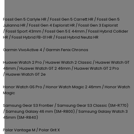
ke
disky
na
kamerám
zmrzlinu
Sada
a
Napájecí
S
Paměťové
Fossil Gen 5 Carlyle HR / Fossil Gen 5 Carrett HR /
Fossil Gen 5
dronu
ledovou
kabely
dotykovým
Bateriové
karty
Julianna HR /
Fossil Gen 4 Explorist HR /
Fossil Gen 3 Explorist
se
tříšť
displejem
WiFi
/
Fossil Sport 43mm /
Fossil Gen 5 E 44mm /
Fossil Hybrid Collider
2
kamery
Příslušenství
HR /
Fossil Hybrid FB-01 HR /
Fossil Hybrid Neuta HR
bateriemi
Příslušenství
Bone
do
Conduction
Garmin VivoActive 4 /
Garmin Fenix Chronos
Bateriové
Sada
auta
4G
dronu
Huawei Watch 2 Pro /
Huawei Watch 2 Classic /
Huawei Watch GT
kamery
Lenovo
se
46mm /
Huawei Watch GT 2 46mm /
Huawei Watch GT 2 Pro
Napájecí
Napájecí
Day's
3
/
Huawei Watch GT 2e
adaptéry
kabely
bateriemi
Wifi
Honor Watch GS Pro /
kamery
Honor Watch Magic 2 46mm /
Honor Watch
Ear
Magic
Doplňkové
Hook
Náhradní
služby
-
díly
Bateriové
Samsung Gear S3 Frontier /
Samsung Gear S3 Classic (SM-R770)
za
a
4G
/
Samsung Galaxy 46 mm (SM-R800) /
Samsung Galaxy Watch 3
uši
příslušenství
kamery
DOPLŇKOVÝ
Obchodní
45mm (SM-R840)
(SIM)
PRODEJ
podmínky
S
Polar Vantage M / Polar Grit X