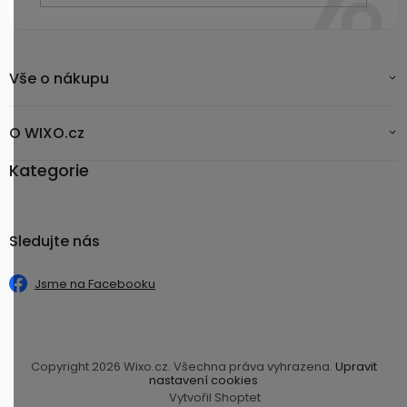
Vše o nákupu
O WIXO.cz
Kategorie
Sledujte nás
Jsme na Facebooku
Copyright 2026
Wixo.cz
. Všechna práva vyhrazena.
Upravit
nastavení cookies
Vytvořil Shoptet