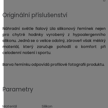
Originální příslušenství
Náhradní světle fialový Lila silikonový řemínek nejen
pro chytré hodinky vyrobený z hypoalergenního
silikonu. Jedná se o velice odolný, zároveň však měkký
materiál, který zaručuje pohodlí a komfort při
celodenní nošení i sportu.
Barva řemínku odpovídá profilové fotografii produktu.
Parametry
Materiál
Silikon