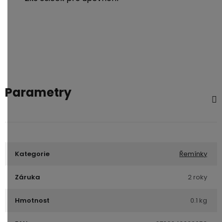
Parametry
Kategorie
Řemínky
Záruka
2 roky
Hmotnost
0.1 kg