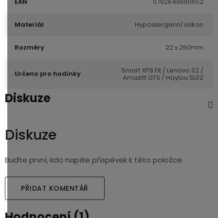
EAN
0792649660652
Materiál
Hypoalergenní silikon
Rozměry
22 x 260mm
Smart XP8 Fit / Lenovo S2 /
Určeno pro hodinky
Amazfit GTS / Haylou SL02
Diskuze
Diskuze
Buďte první, kdo napíše příspěvek k této položce.
PŘIDAT KOMENTÁŘ
Hodnocení (1)