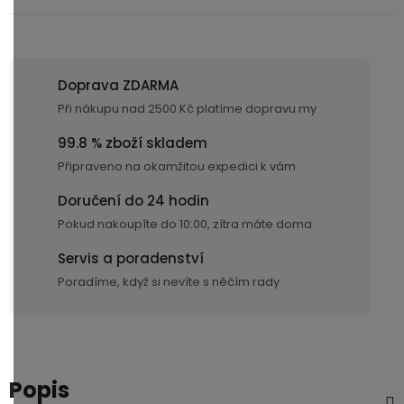
Doprava ZDARMA
Při nákupu nad 2500 Kč platíme dopravu my
99.8 % zboží skladem
Připraveno na okamžitou expedici k vám
Doručení do 24 hodin
Pokud nakoupíte do 10:00, zítra máte doma
Servis a poradenství
Poradíme, když si nevíte s něčím rady
Popis