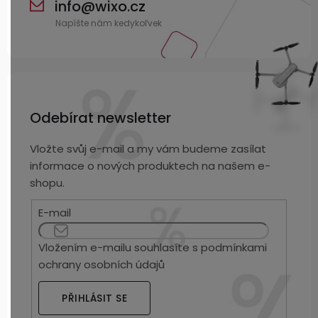
info
@
wixo.cz
Odebírat newsletter
Vložte svůj e-mail a my vám budeme zasílat
informace o nových produktech na našem e-
shopu.
E-mail
Vložením e-mailu souhlasíte s
podmínkami
ochrany osobních údajů
PŘIHLÁSIT SE