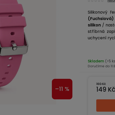
Neo
hodn
Silikonový 
produ
(Fuchsiová)
je
0,0
silikon
/ nast
z
stříbrná za
5
uchycení ryc
hvězd
Skladem
(>5 k
11
169 Kč
–11 %
149 K
Měrná ce