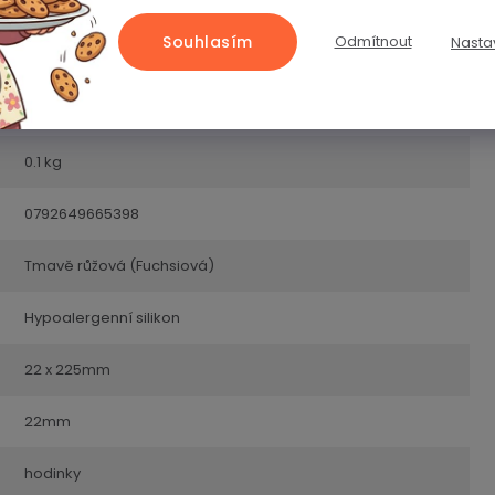
Souhlasím
Odmítnout
Nasta
Řemínky
2 roky
0.1 kg
0792649665398
Tmavě růžová (Fuchsiová)
Hypoalergenní silikon
22 x 225mm
22mm
hodinky