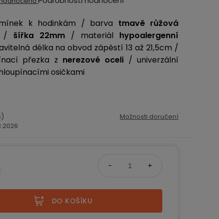
Podrobnosti hodnocení
hodnoceno
ocení
řemínek k hodinkám / barva
tmavě růžová
ktu
/
šířka 22mm
/ materiál
hypoalergenní
avitelná délka na obvod zápěstí 13 až 21,5cm /
pínací přezka z
nerezové oceli
/ univerzální
hloupínacími osičkami
iček.
s)
Možnosti doručení
.8.2026
č
na:
DO KOŠÍKU