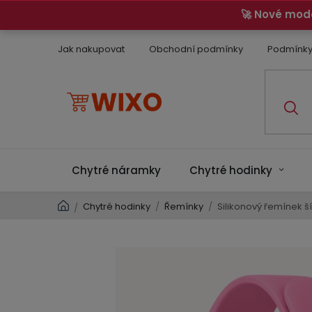
Přejít
🚀 Nové mod
na
obsah
Jak nakupovat
Obchodní podmínky
Podmínky
Chytré náramky
Chytré hodinky
Domů
Chytré hodinky
/
Řemínky
/
Silikonový řemínek š
/