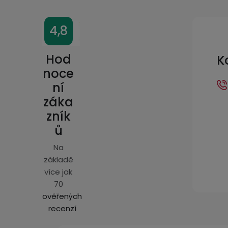
Z
4,8
á
p
Hod
K
a
noce
ní
t
záka
í
zník
ů
Na
základě
více jak
70
ověřených
recenzí