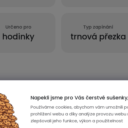
Určeno pro
Typ zapínání
hodinky
trnová přezka
nek
Napekli jsme pro Vás čerstvé sušenky,
Používáme cookies, abychom vám umožnili p
prohlížení webu a díky analýze provozu webu
zlepšovali jeho funkce, výkon a použitelnost