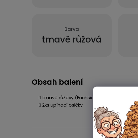
Barva
tmavě růžová
Obsah balení
tmavě růžový (Fuchsiová) silikonový řemí
2ks upínací osičky