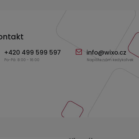
ontakt
+420 499 599 597
info
@
wixo.cz