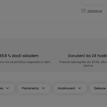
Zeptat se
99.8 % zboží skladem
Doručení do 24 hodi
eno na okamžitou expedici k vám
Pokud nakoupíte do 10:00, zít
doma
is
Parametry
Hodnocení
Diskuze