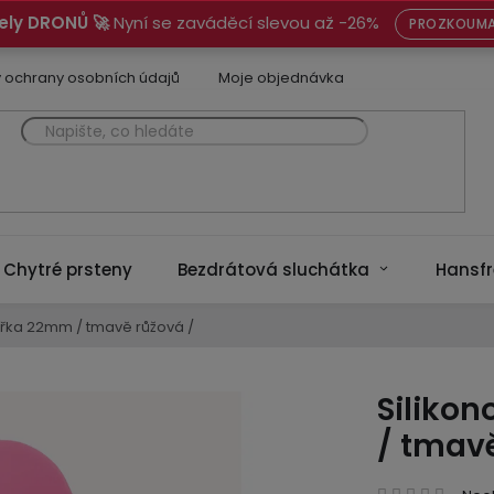
ely DRONŮ 🚀
Nyní se zaváděcí slevou až -26%
PROZKOUMA
 ochrany osobních údajů
Moje objednávka
Chytré prsteny
Bezdrátová sluchátka
Hansfr
ířka 22mm / tmavě růžová /
Siliko
/ tmavě
Prům