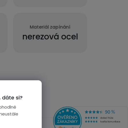
Materiál zapínání
nerezová ocel
 dáte si?
ohodlné
 neustále