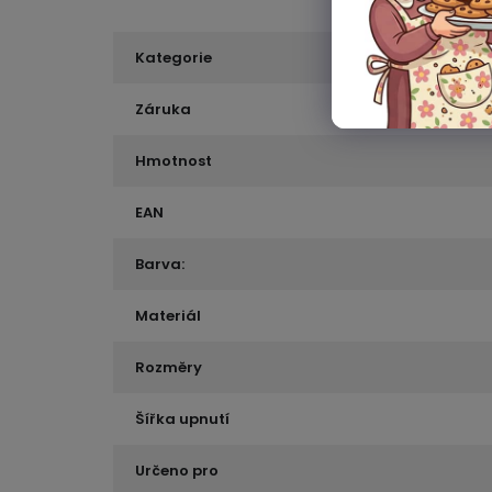
Kategorie
Záruka
Hmotnost
EAN
Barva:
Materiál
Rozměry
Šířka upnutí
Určeno pro