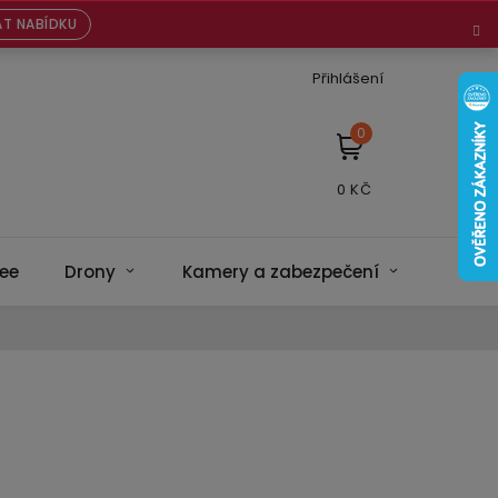
T NABÍDKU
Přihlášení
NÁKUPNÍ
KOŠÍK
ee
Drony
Kamery a zabezpečení
Bateri