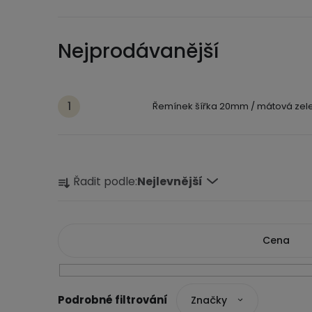
Nejprodávanější
Řemínek šířka 20mm / mátová zele
Ř
Řadit podle:
Nejlevnější
a
z
e
Cena
n
í
149
Kč
150
Kč
Značky
p