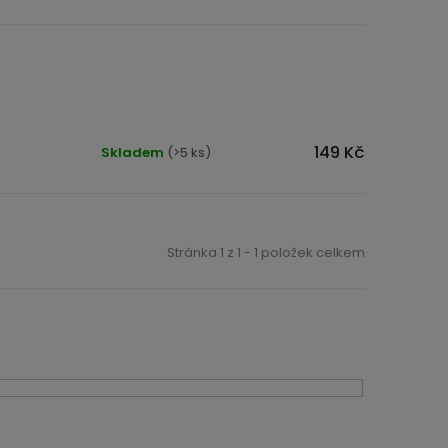
149 Kč
Skladem
(>5 ks)
Stránka
1
z
1
-
1
položek celkem