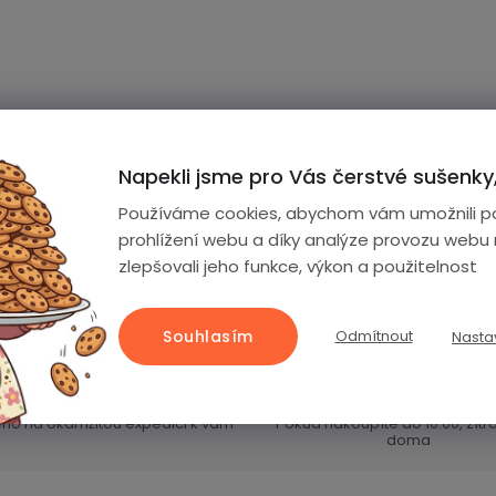
Napekli jsme pro Vás čerstvé sušenky,
Používáme cookies, abychom vám umožnili p
O
prohlížení webu a díky analýze provozu webu
v
zlepšovali jeho funkce, výkon a použitelnost
l
á
Souhlasím
Odmítnout
Nasta
d
a
99.8 % zboží skladem
Doručení do 24 hodi
c
eno na okamžitou expedici k vám
Pokud nakoupíte do 10:00, zít
í
doma
p