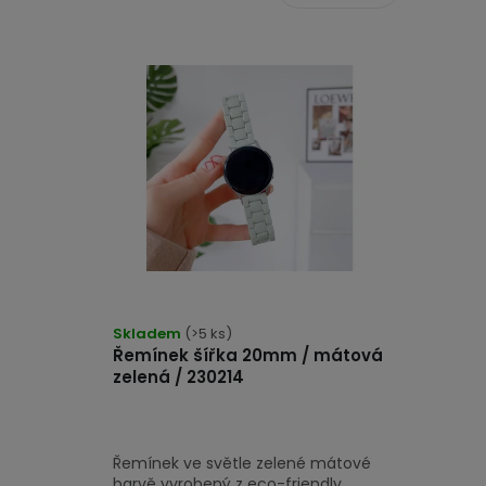
r
V
o
ý
d
p
u
i
k
s
t
p
ů
r
o
Skladem
(>5 ks)
d
Řemínek šířka 20mm / mátová
u
zelená / 230214
k
t
Řemínek ve světle zelené mátové
barvě vyrobený z eco-friendly