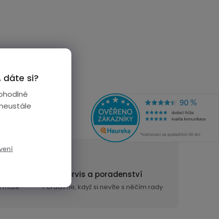
 dáte si?
ohodlné
 neustále
vení
n
Servis a poradenství
ra máte
Poradíme, když si nevíte s něčím rady