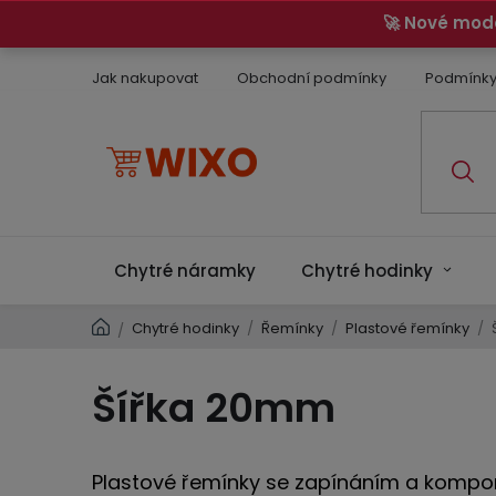
Přejít
🚀 Nové mod
na
obsah
Jak nakupovat
Obchodní podmínky
Podmínky
Chytré náramky
Chytré hodinky
Domů
Chytré hodinky
/
Řemínky
/
Plastové řemínky
/
/
Šířka 20mm
Plastové řemínky se zapínáním a kompon