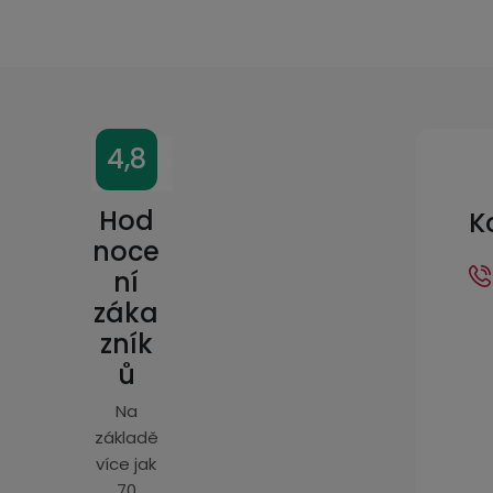
Z
4,8
á
p
Hod
K
a
noce
ní
t
záka
í
zník
ů
Na
základě
více jak
70