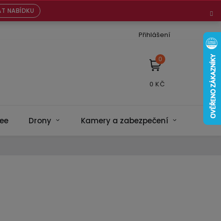
T NABÍDKU
Přihlášení
NÁKUPNÍ
KOŠÍK
ee
Drony
Kamery a zabezpečení
Bateri