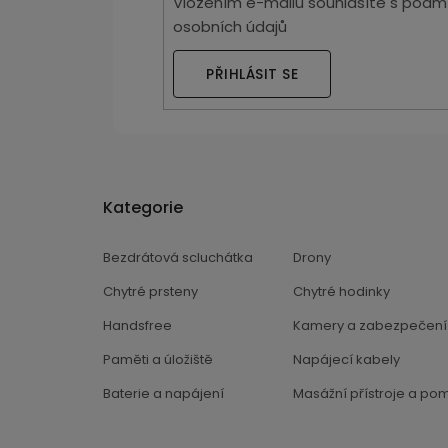
Vložením e-mailu souhlasíte s
podmí
osobních údajů
PŘIHLÁSIT SE
Kategorie
Bezdrátová scluchátka
Drony
Chytré prsteny
Chytré hodinky
Handsfree
Kamery a zabezpečení
Paměti a úložiště
Napájecí kabely
Baterie a napájení
Masážní přístroje a po