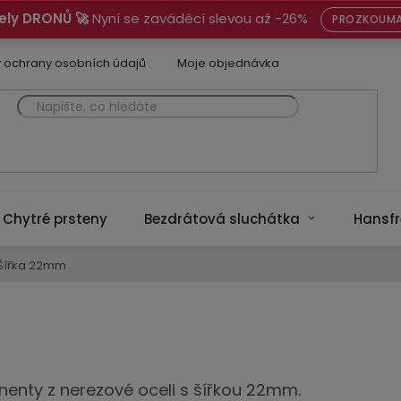
ely DRONŮ 🚀
Nyní se zaváděcí slevou až -26%
PROZKOUMA
 ochrany osobních údajů
Moje objednávka
Chytré prsteny
Bezdrátová sluchátka
Hansfr
Šířka 22mm
enty z nerezové oceli s šířkou 22mm.