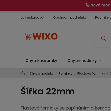
Přejít
🚀 Nové mod
na
obsah
Jak nakupovat
Obchodní podmínky
Podmínky
Chytré náramky
Chytré hodinky
Domů
Chytré hodinky
/
Řemínky
/
Plastové řemínky
/
/
Šířka 22mm
Plastové řemínky se zapínáním a kompon