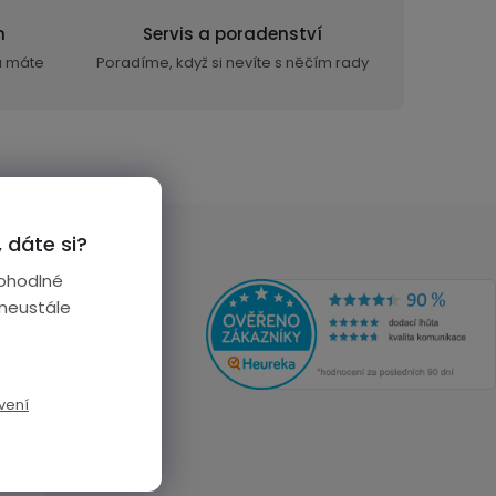
n
Servis a poradenství
ra máte
Poradíme, když si nevíte s něčím rady
 dáte si?
ohodlné
 neustále
vení