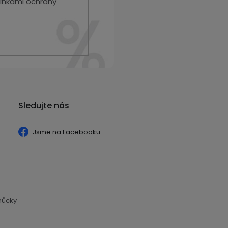
nkami ochrany
Sledujte nás
Jsme na Facebooku
můcky