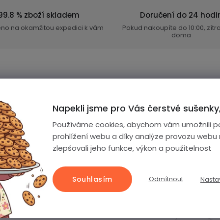
99.8 % zboží skladem
Doručení do 24 hodi
eno na okamžitou expedici k vám
Pokud nakoupíte do 10:00, zít
doma
Napekli jsme pro Vás čerstvé sušenky,
Používáme cookies, abychom vám umožnili p
prohlížení webu a díky analýze provozu webu
zlepšovali jeho funkce, výkon a použitelnost
ontakt
Souhlasím
Odmítnout
Nasta
+420 499 599 597
info
@
wixo.cz