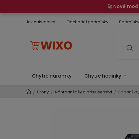
Přejít
🚀 Nové mod
na
obsah
Jak nakupovat
Obchodní podmínky
Podmínky
Chytré náramky
Chytré hodinky
Domů
Drony
/
Náhradní díly a příslušenství
/
Spodní kry
/