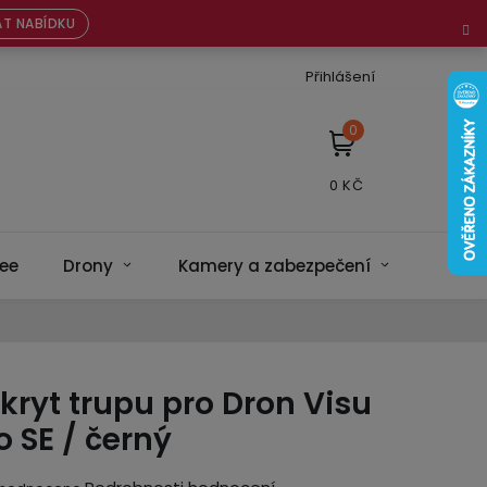
T NABÍDKU
Přihlášení
NÁKUPNÍ
KOŠÍK
ee
Drony
Kamery a zabezpečení
Bateri
kryt trupu pro Dron Visu
o SE / černý
ěrné