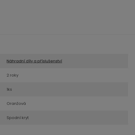
Náhradní díly a příslušenství
2 roky
1ks
Oranžová
Spodní kryt