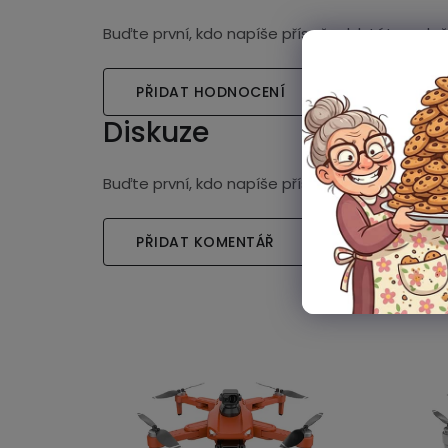
Buďte první, kdo napíše příspěvek k této polož
PŘIDAT HODNOCENÍ
Diskuze
Buďte první, kdo napíše příspěvek k této polož
PŘIDAT KOMENTÁŘ