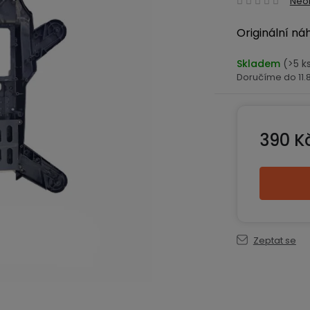
Neo
hodn
Originální ná
produ
je
Skladem
(>5 k
0,0
11
z
5
hvězd
390 K
Měrná ce
Zeptat se