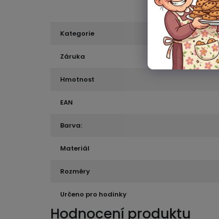
Kategorie
Záruka
Hmotnost
EAN
Barva:
Materiál
Rozměry
Určeno pro hodinky
Hodnocení produktu