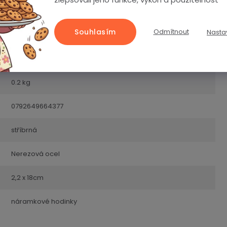
Souhlasím
Odmítnout
Nasta
Řemínky
2 roky
0.2 kg
0792649664377
stříbrná
Nerezová ocel
2,2 x 18cm
náramkové hodinky