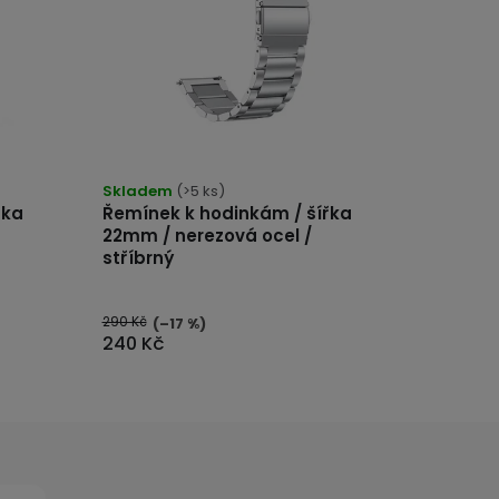
Průměrné
hodnocení
produktu
je
Skladem
(>5 ks)
5,0
řka
Řemínek k hodinkám / šířka
z
5
22mm / nerezová ocel /
hvězdiček.
stříbrný
290 Kč
(–17 %)
240 Kč