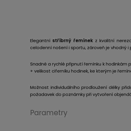
Elegantní
stříbrný řemínek
z kvalitní nerez
celodenní nošení i sportu, zároveň je vhodný i p
Snadné a rychlé připnutí řemínku k hodinkám p
+ velikost ciferníku hodinek, ke kterým je řemí
Možnost individuálního prodloužení délky při
požadavek do poznámky při vytvoření objend
Parametry