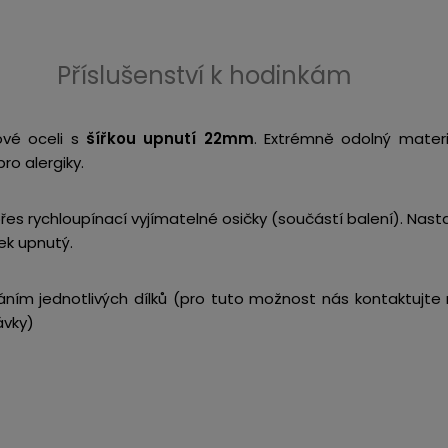
Příslušenství k hodinkám
ové oceli s
šířkou upnutí 22mm
. Extrémně odolný materi
ro alergiky.
řes rychloupínací vyjímatelné osičky (součástí balení). Nas
nek upnutý.
dáním jednotlivých dílků (pro tuto možnost nás kontaktujt
ávky)