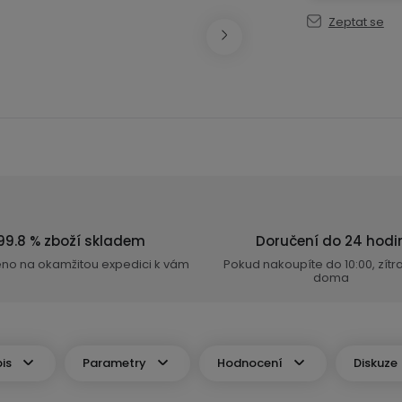
Zeptat se
99.8 % zboží skladem
Doručení do 24 hodi
eno na okamžitou expedici k vám
Pokud nakoupíte do 10:00, zít
doma
is
Parametry
Hodnocení
Diskuze