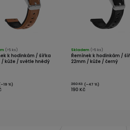
ěrné
Průměrné
ocení
hodnocení
ktu
produktu
em
(>5 ks)
je
Skladem
(>5 ks)
5,0
ek k hodinkám / šířka
Řemínek k hodinkám / ší
z
5
/ kůže / světle hnědý
22mm / kůže / černý
iček.
hvězdiček.
360 Kč
(–19 %)
(–47 %)
č
190 Kč