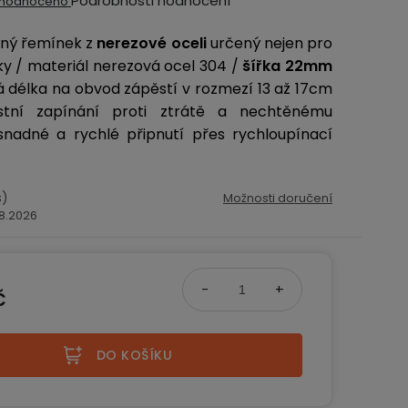
Podrobnosti hodnocení
hodnoceno
ocení
brný řemínek z
nerezové oceli
určený nejen pro
ktu
ky / materiál nerezová ocel 304 /
šířka 22mm
á délka na obvod zápěstí v rozmezí 13 až 17cm
tní zapínání proti ztrátě a nechtěnému
snadné a rychlé připnutí přes rychloupínací
iček.
s)
Možnosti doručení
.8.2026
č
na:
DO KOŠÍKU