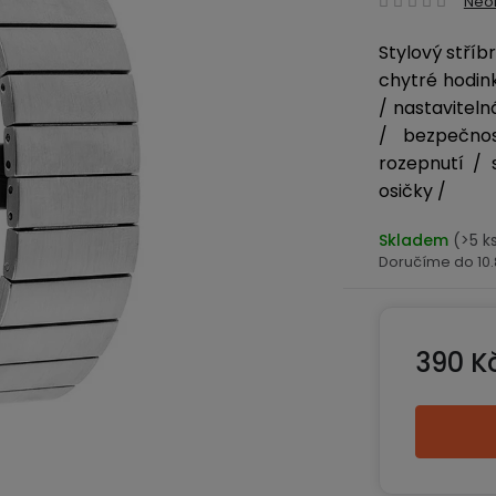
Neo
hodn
Stylový stří
produ
chytré hodin
je
0,0
/ nastaviteln
z
/ bezpečnos
5
rozepnutí / 
hvězd
osičky /
Skladem
(>5 k
10
390 K
Měrná ce