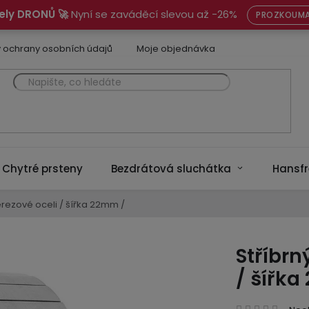
ely DRONŮ 🚀
Nyní se zaváděcí slevou až -26%
PROZKOUMA
 ochrany osobních údajů
Moje objednávka
Chytré prsteny
Bezdrátová sluchátka
Hansfr
erezové oceli / šířka 22mm /
Stříbrn
/ šířk
Prům