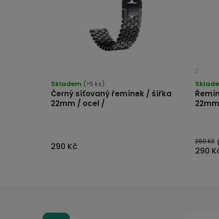
Prům
hodn
produ
Skladem
(>5 ks)
Sklad
je
4,0
Černý síťovaný řemínek / šířka
Řemín
z
5
22mm / ocel /
22mm 
hvězd
360 Kč
290 Kč
290 K