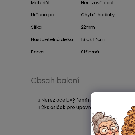
Materiál
Nerezová ocel
Určeno pro
Chytré hodinky
Šířka
22mm
Nastavitelná délka
13 až 17cm
Barva
Stříbrná
Obsah balení
Nerez ocelový řemínek
2ks osiček pro upevnění