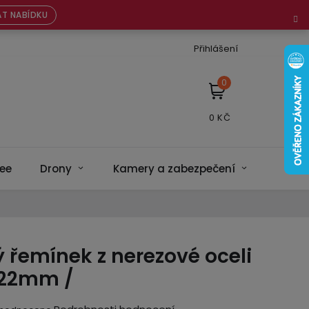
T NABÍDKU
Přihlášení
NÁKUPNÍ
KOŠÍK
ee
Drony
Kamery a zabezpečení
Bateri
ý řemínek z nerezové oceli
a 22mm /
ěrné