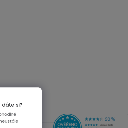
 dáte si?
ohodlné
 neustále