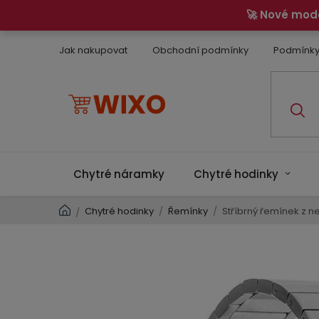
Přejít
🚀 Nové mod
na
obsah
Jak nakupovat
Obchodní podmínky
Podmínky
Chytré náramky
Chytré hodinky
Domů
Chytré hodinky
/
Řemínky
/
Stříbrný řemínek z n
/