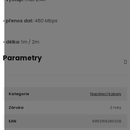
•
přenos dat:
480 Mbps
•
délka:
1m / 2m
Parametry
Kategorie
Napájecí kabely
Záruka
2 roky
EAN
6953156280328