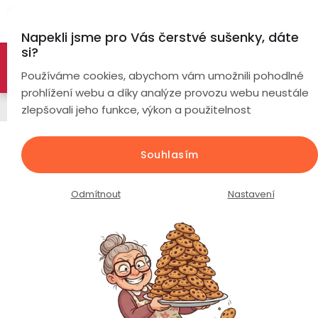
Přejít
Hl
na
Napekli jsme pro Vás čerstvé sušenky, dáte
obsah
si?
🚀 Nové modely DRONŮ 🚀
Nyní se zaváděcí slevou až
Chytré
Používáme cookies, abychom vám umožnili pohodlné
náramky
-26%
PROZKOUMAT NABÍDKU
prohlížení webu a díky analýze provozu webu neustále
Napájecí kabely
zlepšovali jeho funkce, výkon a použitelnost
Chytré
hodinky
Baseus nabíjecí a datový kabel
Souhlasím
Micro USB 2.4A / Red
Chytré
Chytré
hodinky
prsteny
Průměrné
Podrobnosti hodnocení
Neohodnoceno
Odmítnout
Nastavení
podle
hodnocení
Bezdrátová
produktu
Dámské
sluchátka
je
0,0
Pánské
Herní
Hansfree
z
sluchátka
5
hvězdiček.
Dětské
Drony