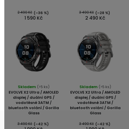
z
5
2 490 Kč
3 490 Kč
(–36 %)
(–28 %)
1 590 Kč
2 490 Kč
hvězdiček.
Skladem
(>5 ks)
Skladem
(>5 ks)
EVOLVE X2 Ultra / AMOLED
EVOLVE X2 Ultra / AMOLED
displej / duální GPS /
displej / duální GPS /
vodotěsné 3ATM /
vodotěsné 3ATM /
bluetooth volání / Gorilla
bluetooth volání / Gorilla
Glass
Glass
3 490 Kč
3 490 Kč
(–42 %)
(–42 %)