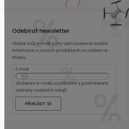
Odebírat newsletter
Vložte svůj e-mail a my vám budeme zasílat
informace o nových produktech na našem e-
shopu.
E-mail
Vložením e-mailu souhlasíte s
podmínkami
ochrany osobních údajů
PŘIHLÁSIT SE