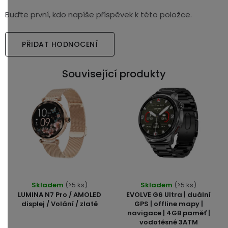
Buďte první, kdo napíše příspěvek k této položce.
PŘIDAT HODNOCENÍ
Související produkty
Průměrné
Skladem
(>5 ks)
Skladem
(>5 ks)
hodnocení
LUMINA N7 Pro / AMOLED
EVOLVE G6 Ultra | duální
produktu
displej / Volání / zlaté
GPS | offline mapy |
navigace | 4GB paměť |
je
vodotěsné 3ATM
5,0