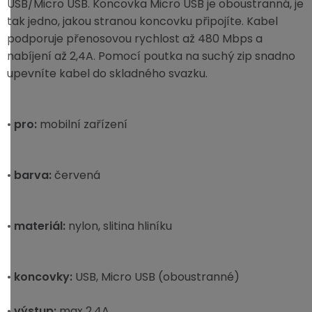
USB/Micro USB. Koncovka Micro USB je oboustranná, je
tak jedno, jakou stranou koncovku připojíte. Kabel
podporuje přenosovou rychlost až 480 Mbps a
nabíjení až 2,4A. Pomocí poutka na suchý zip snadno
upevníte kabel do skladného svazku.
•
pro:
mobilní zařízení
•
barva:
červená
•
materiál:
nylon, slitina hliníku
•
koncovky:
USB, Micro USB (oboustranné)
•
výstup:
max 2,4A