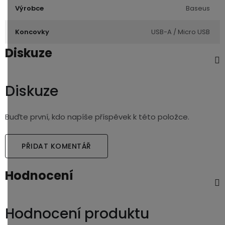
Výrobce
Baseus
Koncovky
USB-A / Micro USB
Diskuze
Diskuze
Buďte první, kdo napíše příspěvek k této položce.
PŘIDAT KOMENTÁŘ
Hodnocení
Hodnocení produktu