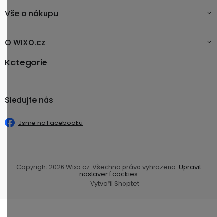
Vše o nákupu
O WIXO.cz
Kategorie
Sledujte nás
Jsme na Facebooku
Copyright 2026
Wixo.cz
. Všechna práva vyhrazena.
Upravit
nastavení cookies
Vytvořil Shoptet