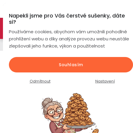
Přejít
Hl
na
Napekli jsme pro Vás čerstvé sušenky, dáte
obsah
si?
🚀 Nové modely DRONŮ 🚀
Nyní se zaváděcí slevou až
Chytré
Používáme cookies, abychom vám umožnili pohodlné
náramky
-26%
PROZKOUMAT NABÍDKU
prohlížení webu a díky analýze provozu webu neustále
Náhradní díly a příslušenství
zlepšovali jeho funkce, výkon a použitelnost
Chytré
hodinky
Baterie pro dron PulsGo L200 Pro /
Souhlasím
1600mAh / 7.4V / 11,84Wh
Chytré
Chytré
hodinky
prsteny
Průměrné
Podrobnosti hodnocení
Neohodnoceno
Odmítnout
Nastavení
podle
hodnocení
Bezdrátová
produktu
Dámské
sluchátka
je
0,0
Pánské
Herní
Hansfree
z
sluchátka
5
hvězdiček.
Dětské
Drony