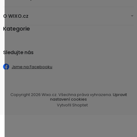
O WIXO.cz
Kategorie
Sledujte nás
Jsme na Facebooku
Copyright 2026
Wixo.cz
. Všechna práva vyhrazena.
Upravit
nastavení cookies
Vytvořil Shoptet