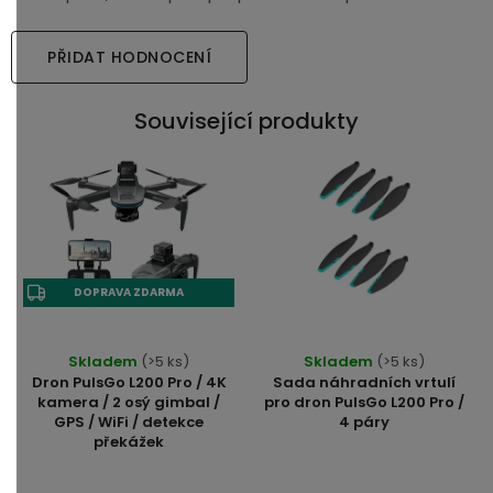
PŘIDAT HODNOCENÍ
Související produkty
DOPRAVA ZDARMA
Skladem
(>5 ks)
Skladem
(>5 ks)
Dron PulsGo L200 Pro / 4K
Sada náhradních vrtulí
kamera / 2 osý gimbal /
pro dron PulsGo L200 Pro /
GPS / WiFi / detekce
4 páry
překážek