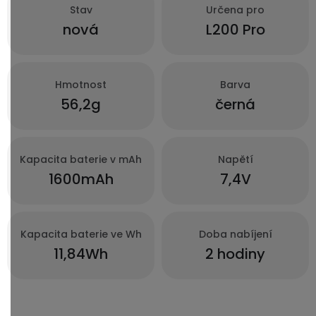
Stav
Určena pro
nová
L200 Pro
Hmotnost
Barva
56,2g
černá
Kapacita baterie v mAh
Napětí
1600mAh
7,4V
Kapacita baterie ve Wh
Doba nabíjení
11,84Wh
2 hodiny