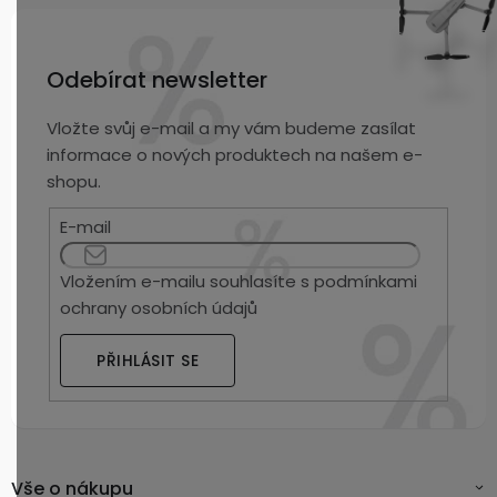
Odebírat newsletter
Vložte svůj e-mail a my vám budeme zasílat
informace o nových produktech na našem e-
shopu.
E-mail
Vložením e-mailu souhlasíte s
podmínkami
ochrany osobních údajů
PŘIHLÁSIT SE
Vše o nákupu