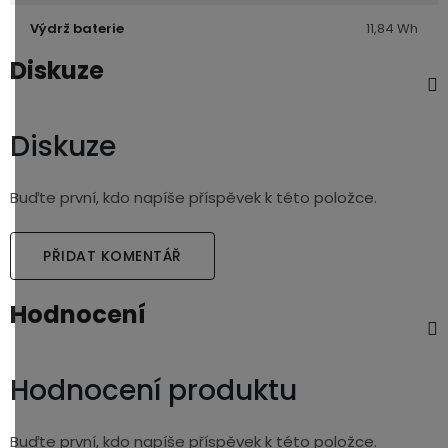
Výdrž baterie
11,84 Wh
Diskuze
Diskuze
Buďte první, kdo napíše příspěvek k této položce.
PŘIDAT KOMENTÁŘ
Hodnocení
Hodnocení produktu
Buďte první, kdo napíše příspěvek k této položce.