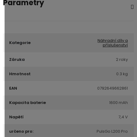
Parametry
Náhradní díly a
Kategorie
příslušenství
Záruka
2 roky
Hmotnost
0.3 kg
EAN
0792649662861
Kapacita baterie
1600 mAh
Napětí
7,4 V
určeno pro:
PulsGo L200 Pro