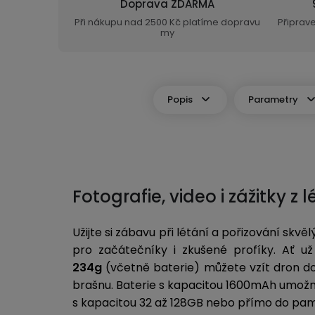
Doprava ZDARMA
Při nákupu nad 2500 Kč platíme dopravu
Připrav
my
Popis
Parametry
Fotografie, video i zážitky z
Užijte si zábavu při létání a pořizování skv
pro začátečníky i zkušené profíky. Ať u
234g
(včetně baterie) můžete vzít dron do
brašnu. Baterie s kapacitou 1600mAh umožn
s kapacitou 32 až 128GB nebo přímo do pam