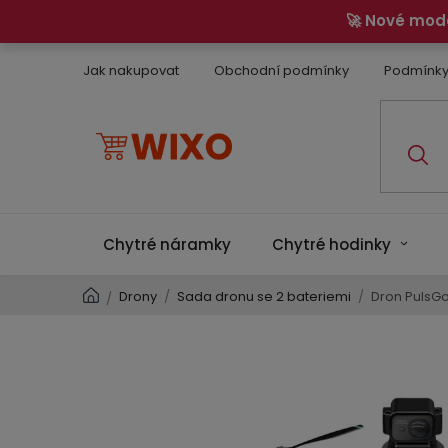
Přejít
🚀 Nové mod
na
obsah
Jak nakupovat
Obchodní podmínky
Podmínky
Chytré náramky
Chytré hodinky
Domů
Drony
/
Sada dronu se 2 bateriemi
/
Dron PulsGo
/