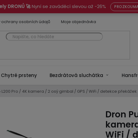
ely DRONŮ 🚀
Nyní se zaváděcí slevou až -26%
PROZKOUMA
 ochrany osobních údajů
Moje objednávka
Chytré prsteny
Bezdrátová sluchátka
Hansfr
 L200 Pro / 4K kamera / 2 osý gimbal / GPS / WiFi / detekce překážek
Dron Pu
kamera 
WiFi / 