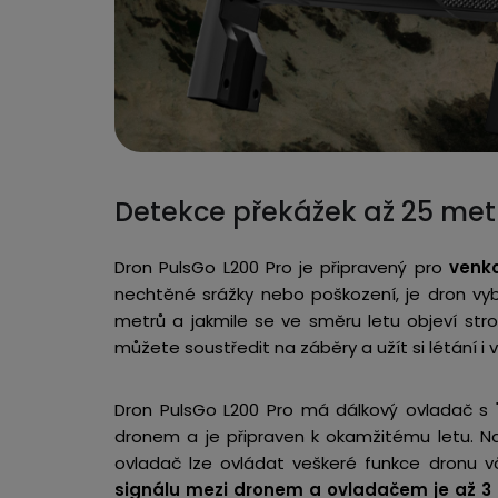
Detekce překážek až 25 met
Dron PulsGo L200 Pro je připravený pro
venko
nechtěné srážky nebo poškození, je dron v
metrů a jakmile se ve směru letu objeví str
můžete soustředit na záběry a užít si létání i
Dron PulsGo L200 Pro má dálkový ovladač s
1
dronem a je připraven k okamžitému letu. Na 
ovladač lze ovládat veškeré funkce dronu v
signálu mezi dronem a ovladačem je až 3