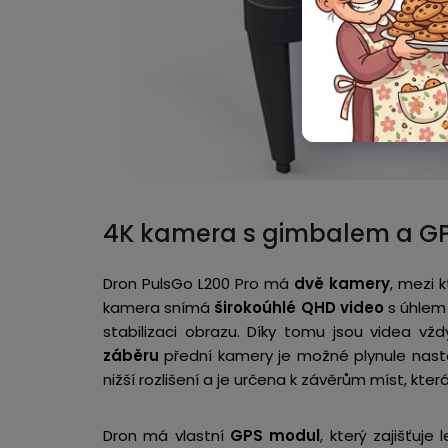
4K kamera s gimbalem a G
Dron PulsGo L200 Pro má
dvě kamery
,
mezi k
kamera snímá
širokoúhlé
QHD video
s úhlem 
stabilizaci obrazu. Díky tomu jsou videa vž
záběru
přední kamery je možné plynule nast
nižší rozlišení a je určena k závěrům míst, která
Dron má vlastní
GPS modul
, který zajišťuje