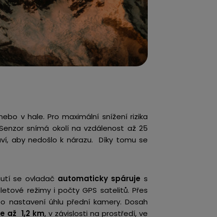
ebo v hale. Pro maximální snížení rizika
 Senzor snímá okolí na vzdálenost až 25
aví, aby nedošlo k nárazu. Díky tomu se
nutí se ovladač
automaticky spáruje
s
letové režimy i počty GPS satelitů. Přes
bo nastavení úhlu přední kamery.
Dosah
e až 1,2 km
, v závislosti na prostředí, ve