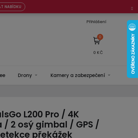
T NABÍDKU
Přihlášení
NÁKUPNÍ
KOŠÍK
ee
Drony
Kamery a zabezpečení
Bateri
lsGo L200 Pro / 4K
/ 2 osý gimbal / GPS /
detekce překážek