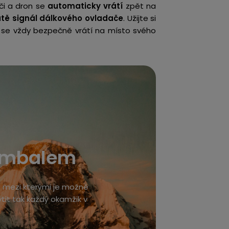
ači a dron se
automaticky vrátí
zpět na
atě signál dálkového ovladače
. Užijte si
ro se vždy bezpečně vrátí na místo svého
gimbalem
, mezi kterými je možné
tit tak každý okamžik v