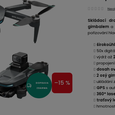
Prům
Neo
hodn
Skládací dr
produ
gimbalem
a
je
pořizování hl
0,0
z
širokoúh
5
50x digit
hvězd
výdrž až
2
propojení
dosah o
2 osý gi
ukládání 
–15 %
DOPRAVA
GPS
s au
ZDARMA
360° las
traťový l
hmotnost 