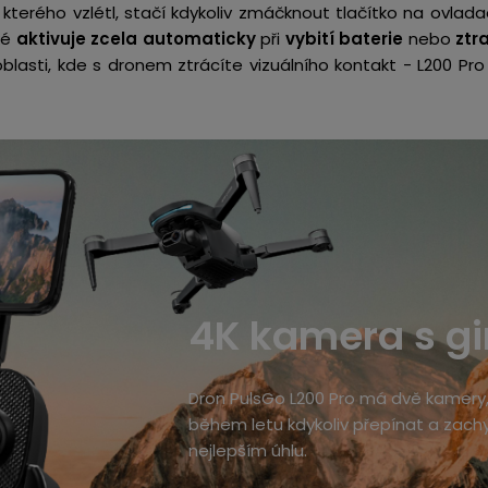
kterého vzlétl, stačí kdykoliv zmáčknout tlačítko na ovlad
ké
aktivuje zcela automaticky
při
vybití baterie
nebo
ztr
blasti, kde s dronem ztrácíte vizuálního kontakt - L200 P
4K kamera s 
Dron PulsGo L200 Pro má dvě kamery
během letu kdykoliv přepínat a zachy
nejlepším úhlu.