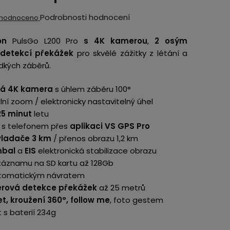
ěrné
Podrobnosti hodnocení
hodnoceno
ocení
on
PulsGo L200 Pro
s 4K kamerou
,
2 osým
ktu
detekcí překážek
pro skvělé zážitky z létání a
adkých záběrů.
lá 4K kamera
s úhlem záběru 100°
ální zoom / elektronicky nastavitelný úhel
iček.
5 minut
letu
 s telefonem přes
aplikaci VS GPS Pro
vladače 3 km
/ přenos obrazu 1,2 km
mbal
a
EIS
elektronická stabilizace obrazu
záznamu na SD kartu až 128Gb
tomatickým návratem
erová detekce překážek
až 25 metrů
et, kroužení 360°, follow me
, foto gestem
s baterií 234g