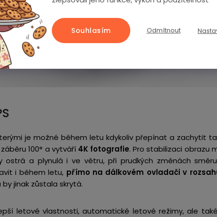
Souhlasím
Odmítnout
Nasta
PS
terými je možné během letu kdykoliv přepínat a zachytit ta
záběru 100° a vytváří
4K fotografie
. Pro stabilizaci obrazu
dy ostrá a plynulá i ve větru, při prudkých změnách směr
avit i během letu,
přímo na dálkovém ovladači v rozsah
 by jinak zůstala skrytá.
 lepší letové vlastnosti, automatické letové režimy, ale ta