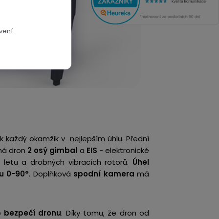
vení
k každý okamžik v nejlepším úhlu.
Přední
 má dron
2 osý gimbal
a
EIS
-
elektronické
u letu a drobných vibracích rotorů.
Úhel
u 0-90°
. Doplňková
spodní kamera
má
ké
bezpečí dronu
. Díky tomu, že dron od