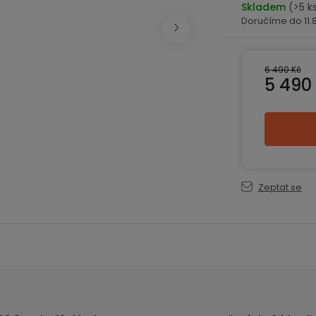
Skladem
(>5 k
11
6 490 Kč
5 490
Měrná ce
Zeptat se