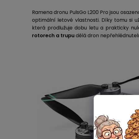
Ramena dronu PulsGo L200 Pro jsou osaze
optimální letové vlastnosti. Díky tomu si 
která prodlužuje dobu letu a prakticky nu
rotorech a trupu
dělá dron nepřehlédnutel