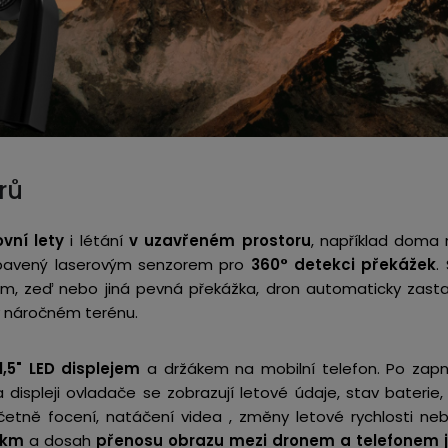
rů
vní lety
i létání
v uzavřeném prostoru
, například doma n
ybavený laserovým senzorem pro
360° detekci překážek
.
om, zeď nebo jiná pevná překážka, dron automaticky zast
 v náročném terénu.
,5" LED displejem
a držákem na mobilní telefon. Po zap
displeji ovladače se zobrazují letové údaje, stav baterie, 
četně focení, natáčení videa , změny letové rychlosti ne
 km
a dosah
přenosu obrazu mezi dronem a telefonem j