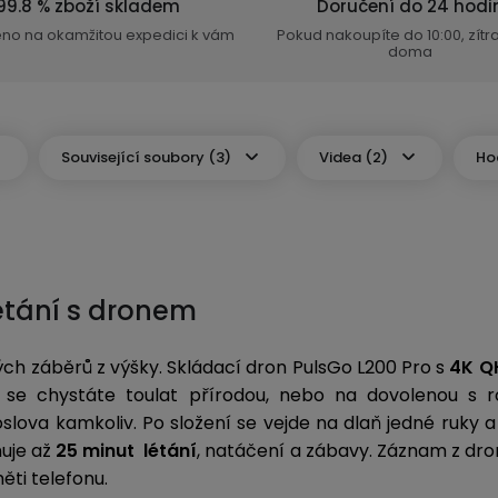
99.8 % zboží skladem
Doručení do 24 hodi
eno na okamžitou expedici k vám
Pokud nakoupíte do 10:00, zít
doma
Související soubory (3)
Videa (2)
Ho
 létání s dronem
ělých záběrů z výšky. Skládací dron PulsGo L200 Pro s
4K Q
ž se chystáte toulat přírodou, nebo na dovolenou s 
slova kamkoliv. Po složení se vejde na dlaň jedné ruky
uje až
25 minut létání
, natáčení
a zábavy. Záznam z dron
ěti telefonu.