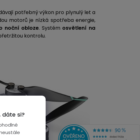
ávají potřebný výkon pro plynulý let a
odou motorů je nízká spotřeba energie,
po noční obloze
. Systém
osvětlení
na
etržitou kontrolu.
 dáte si?
ohodlné
 neustále