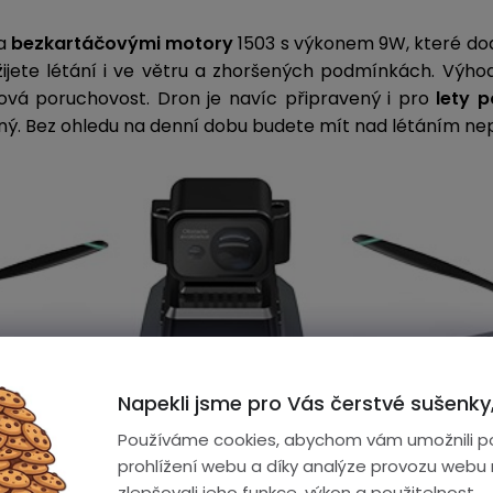
na
bezkartáčovými motory
1503 s výkonem 9W, které dod
užijete létání i ve větru a zhoršených podmínkách. Výh
lová poruchovost. Dron je navíc připravený i pro
lety 
ný.
Bez ohledu na denní dobu budete mít nad létáním nepř
Napekli jsme pro Vás čerstvé sušenky,
Používáme cookies, abychom vám umožnili p
prohlížení webu a díky analýze provozu webu
zlepšovali jeho funkce, výkon a použitelnost