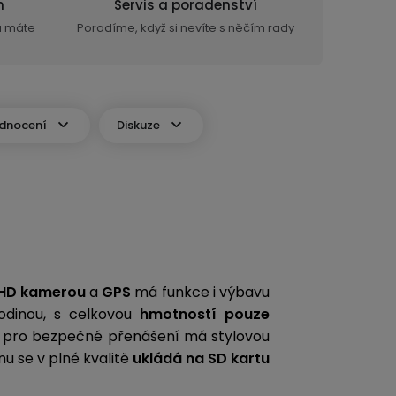
n
Servis a poradenství
ra máte
Poradíme, když si nevíte s něčím rady
dnocení
Diskuze
HD kamerou
a
GPS
má funkce i výbavu
rodinou, s celkovou
hmotností pouze
 a pro bezpečné přenášení má stylovou
u se v plné kvalitě
ukládá na SD kartu