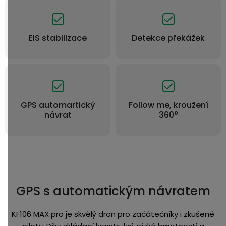
EIS stabilizace
Detekce překážek
GPS automartický
Follow me, kroužení
návrat
360°
GPS s automatickým návratem
KF106 MAX pro je skvělý dron pro začátečníky i zkušené