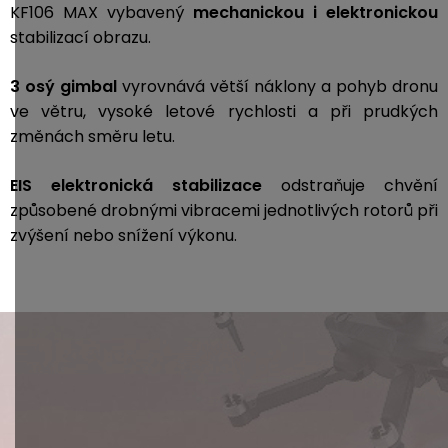
KF106 MAX vybavený
mechanickou i elektronickou
stabilizací obrazu.
3 osý gimbal
vyrovnává větší náklony a pohyb dronu
ve větru, vysoké letové rychlosti a při prudkých
změnách směru letu.
EIS elektronická stabilizace
odstraňuje chvění
způsobené drobnými vibracemi jednotlivých rotorů při
zvýšení nebo snížení výkonu.