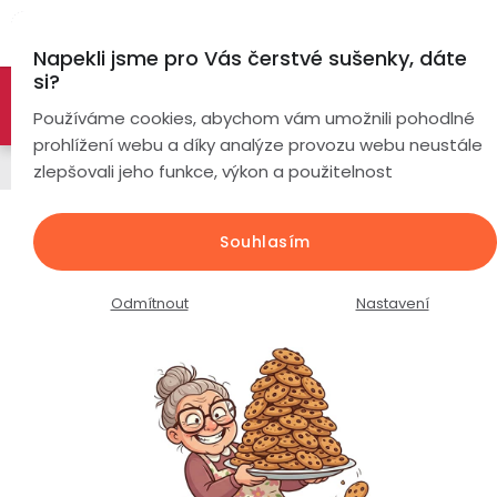
Přejít
Hl
na
Napekli jsme pro Vás čerstvé sušenky, dáte
obsah
si?
🚀 Nové modely DRONŮ 🚀
Nyní se zaváděcí slevou až
Chytré
Používáme cookies, abychom vám umožnili pohodlné
náramky
-26%
PROZKOUMAT NABÍDKU
prohlížení webu a díky analýze provozu webu neustále
Drony
zlepšovali jeho funkce, výkon a použitelnost
Chytré
hodinky
Dron KF106 MAX / 4K Full HD
Souhlasím
kamera / WiFi / GPS / 3osý gimbal
Chytré
Chytré
/ detekce překážek /
hodinky
prsteny
Odmítnout
Nastavení
podle
Průměrné
Podrobnosti hodnocení
Neohodnoceno
Bezdrátová
hodnocení
Dámské
sluchátka
produktu
je
Pánské
Herní
Hansfree
0,0
sluchátka
z
Dětské
Drony
5