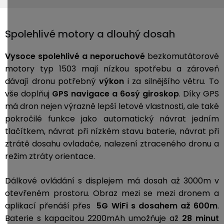
Spolehlivé motory a dlouhý dosah
Vysoce spolehlivé a neporuchové
bezkomutátorové
motory typ 1503 mají nízkou spotřebu a zároveň
dávají dronu potřebný
výkon
i za silnějšího větru. To
vše doplňuj
GPS navigace a 6osý giroskop
. Díky GPS
má dron nejen výrazně lepší letové vlastnosti, ale také
pokročilé funkce jako automatický návrat jedním
tlačítkem, návrat při nízkém stavu baterie, návrat při
ztrátě dosahu ovladače, nalezení ztraceného dronu a
režim ztráty orientace.
Dálkové ovládání s displejem má dosah až 3000m v
otevřeném prostoru. Obraz mezi se mezi dronem a
aplikací přenáší přes
5G WiFi s dosahem až 600m
.
Baterie s kapacitou 2200mAh umožňuje až
28 minut