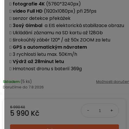
ke
disky
na
fotografie 4K
(5760*3240px)
kamerám
zmrzlinu
video Full HD
(1920x1080px) při 25fps
Sada
a
Napájecí
S
Paměťové
senzor detekce překážek
dronu
ledovou
kabely
dotykovým
Bateriové
karty
3osý Gimbal
se
a EIS elektorická stabilizace obrazu
tříšť
displejem
WiFi
2
Ukládání záznamu na SD kartu až 128Gb
kamery
Příslušenství
bateriemi
širokoúhlý záběr 120° / až 50x ZOOM za letu
Příslušenství
Bone
GPS s automatickým návratem
do
Conduction
Bateriové
Sada
auta
3 rychlosti letu max. 50Km/h
4G
dronu
Výdrž až 28minut letu
kamery
Lenovo
se
Hmotnost dronu s baterií 369g
Napájecí
Napájecí
Day's
3
adaptéry
kabely
bateriemi
Wifi
(5 ks)
Skladem
Možnosti doručen
kamery
Ear
7.8.2026
Doplňkové
Hook
Náhradní
služby
-
díly
Bateriové
za
a
4G
6 990 Kč
uši
příslušenství
5 990 Kč
kamery
DOPLŇKOVÝ
Obchodní
(SIM)
PRODEJ
podmínky
Měrná cena:
S