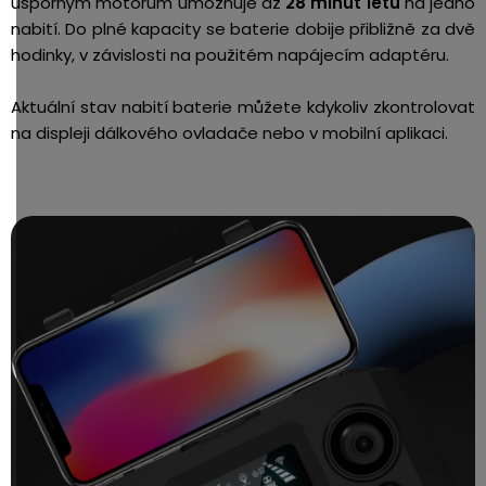
úsporným motorům umožňuje až
28 minut letu
na jedno
nabití. Do plné kapacity se baterie dobije přibližně za dvě
hodinky, v závislosti na použitém napájecím adaptéru.
Aktuální stav nabití baterie můžete kdykoliv zkontrolovat
na displeji dálkového ovladače nebo v mobilní aplikaci.