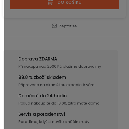
displejem
DO KOŠÍKU
Bateriové
SKLAD
Kontakty
4G
kamery
Air
VÝPRODEJ
(SIM
Conduction
Zeptat se
karta)
bezdrátová
sluchátka
Sportovní
sluchátka
Doprava ZDARMA
Při nákupu nad 2500 Kč platíme dopravu my
99.8 % zboží skladem
Připraveno na okamžitou expedici k vám
Doručení do 24 hodin
Pokud nakoupíte do 10:00, zítra máte doma
Servis a poradenství
Poradíme, když si nevíte s něčím rady