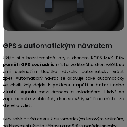
GPS s automatickým návratem
Užijte si s bezstarostné lety s dronem KF106 MAX. Díky
paměti GPS souřadnic
místa, ze kterého dron vzlétl, se
umí stisknutím tlačítka kdykoliv automaticky vrátit
zpět.
Automatický návrat se aktivuje také automaticky
ve chvíli, kdy dojde k
poklesu napětí v baterii
nebo
ztrátě signálu
mezi dronem a ovladačem. I když se
zapomenete v oblacích, dron se vždy vrátí na místo, ze
kterého vzlétl.
GPS také otvírá cestu k automatickým letovým režimům,
se kterými si užijete zábavu a pořídíte parádní snímky: