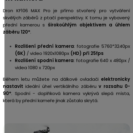
Dron KF106 MAX Pro je přímo stvořený pro vytváření
skvělých záběrů z ptačí perspektivy. K tomu je vybavený
přední kamerou s
širokoúhlým objektivem a úhlem
záběru 120°
.
Rozlišení přední kamera
: fotografie 5760*3240px
(6K)
/ video 1920x1080px
(HD) při 25fps
Rozlišení spodní kamera
: fotografie 640 x 480px /
videa 1080 x 720px
Během letu můžete na dálkové ovladači
elektronicky
nastavit
ideální úhel vertikálního záběru
v rozsahu 0-
90°
. Spodní - doplňková kamera vykrývá slepá místa,
která by přední kameře jinak zůstala skrytá.