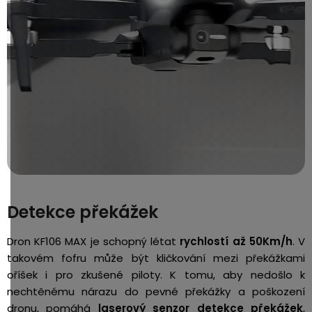
Detekce překážek
Dron KF106 MAX je schopný létat
rychlostí až 50Km/h
. V
takovém fofru může být kličkování mezi překážkami
oříšek i pro zkušené piloty. K tomu, aby nedošlo k
nechtěnému nárazu do pevné překážky a poškození
dronu, pomáhá
laserový senzor detekce překážek
,