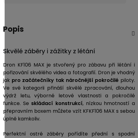
Popis
Skvělé záběry i zážitky z létání
Dron KF106 MAX je stvořený pro zábavu při létání i
pořizování skvělého videa a fotografií. Dron je vhodný
jak
pro začátečníky tak náročnější pokročilé
piloty.
Ve své kategorii přináší skvělé zpracování, dlouhou
výdrž letu, výborné letové vlastnosti a pokročilé
funkce. Se
skládací konstrukcí
, nízkou hmotností a
přepravním boxem můžete vzít KFKF106 MAX s sebou
úplně kamkoliv.
Perfektní ostré záběry pořídíte přední s spodní