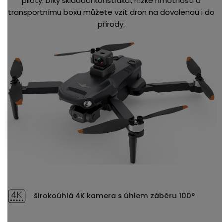
piloty. Díky skládací konstrukci, nízké hmotnosti a
transportnímu boxu můžete vzít dron na dovolenou i do
přírody.
širokoúhlá 4K kamera s úhlem záběru 100°