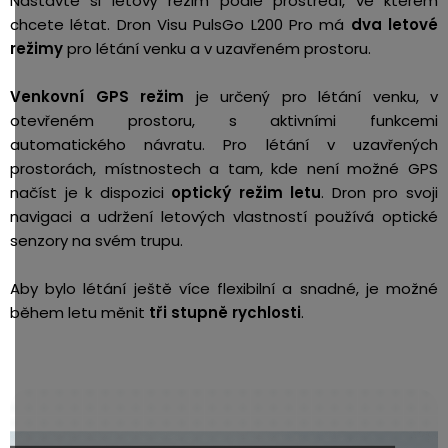
Nastavte si letový režim podle prostředí, ve kterém
chcete létat. Dron Visu PulsGo L200 Pro má
dva letové
režimy
pro létání venku a v uzavřeném prostoru.
Venkovní GPS režim
je určený pro létání venku, v
otevřeném prostoru, s aktivními funkcemi
automatického návratu. Pro létání v uzavřených
prostorách, místnostech a tam, kde není možné GPS
načíst je k dispozici
optický režim letu
. Dron pro svoji
navigaci a udržení letových vlastností používá optické
senzory na svém trupu.
Aby bylo létání ještě více flexibilní a snadné, je možné
během letu měnit
tři stupně rychlosti
.