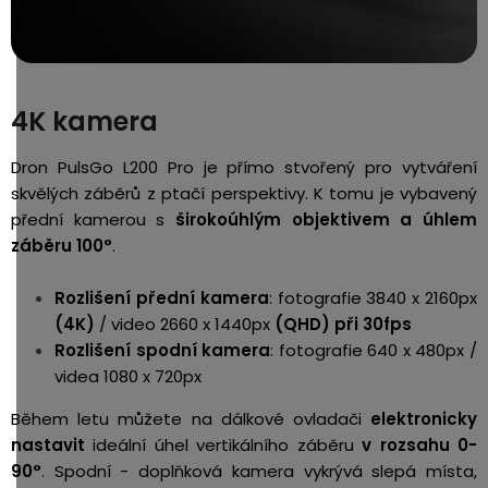
4K kamera
Dron PulsGo L200 Pro je přímo stvořený pro vytváření
skvělých záběrů z ptačí perspektivy. K tomu je vybavený
přední kamerou s
širokoúhlým objektivem a úhlem
záběru 100°
.
Rozlišení přední kamera
: fotografie 3840 x 2160px
(4K)
/ video 2660 x 1440px
(QHD) při 30fps
Rozlišení spodní kamera
: fotografie 640 x 480px /
videa 1080 x 720px
Během letu můžete na dálkové ovladači
elektronicky
nastavit
ideální úhel vertikálního záběru
v rozsahu 0-
90°
. Spodní - doplňková kamera vykrývá slepá místa,