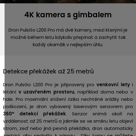
4K kamera s gimbalem
Dron PulsGo L200 Pro má dvě kamery, mezi kterými je
možné během letu kdykoliv přepínat a zachytit tak
každý okamžik v nejlepším úhlu.
Detekce překážek až 25 metrů
Dron PulsGo L200 Pro je připravený pro
venkovní lety
i
létání
v uzavřeném prostoru
, například doma nebo v
hale. Pro maximální snížení rizika nechtěné srážky nebo
poškození, je dron vybavený laserovým senzorem pro
360° detekci překážek
. Senzor snímá okolí na
vzdálenost až 25 metrů a jakmile se ve směru letu objeví
strom, zeď nebo jiná pevná překážka, dron automaticky
zastaví, aby nedošlo k nárazu. Díky tomu se můžete