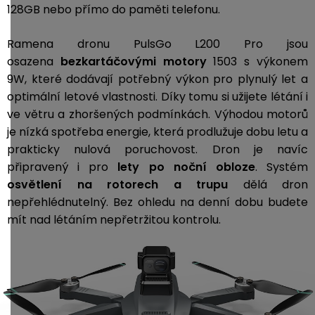
128GB nebo přímo do paměti telefonu.
Ramena dronu PulsGo L200 Pro jsou
osazena
bezkartáčovými motory
1503 s výkonem
9W, které dodávají potřebný výkon pro plynulý let a
optimální letové vlastnosti. Díky tomu si užijete létání i
ve větru a zhoršených podmínkách. Výhodou motorů
je nízká spotřeba energie, která prodlužuje dobu letu a
prakticky nulová poruchovost. Dron je navíc
připravený i pro
lety po noční obloze
. Systém
osvětlení
na rotorech a trupu
dělá dron
nepřehlédnutelný.
Bez ohledu na denní dobu budete
mít nad létáním nepřetržitou kontrolu.