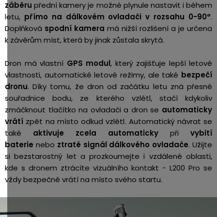
záběru
přední kamery je možné plynule nastavit i během
letu,
přímo na dálkovém ovladači v rozsahu 0-90°
.
Doplňková
spodní kamera
má nižší rozlišení a je určena
k závěrům míst, která by jinak zůstala skrytá.
Dron má vlastní
GPS modul
, který zajišťuje lepší letové
vlastnosti, automatické letové režimy, ale také
bezpečí
dronu
. Díky tomu, že dron od začátku letu zná přesné
souřadnice bodu, ze kterého vzlétl, stačí kdykoliv
zmáčknout tlačítko na ovladači a dron se
automaticky
vrátí
zpět na místo odkud vzlétl. Automatický návrat se
také
aktivuje zcela automaticky
při
vybití
baterie
nebo
ztratě signál dálkového ovladače
. Užijte
si bezstarostný let a prozkoumejte i vzdálené oblasti,
kde s dronem ztrácíte vizuálního kontakt - L200 Pro se
vždy bezpečně vrátí na místo svého startu.