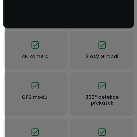
4K kamera
2 osý Gimbal
GPS modul
360° detekce
překážek