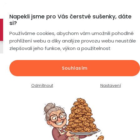
Přejít
Hl
na
Napekli jsme pro Vás čerstvé sušenky, dáte
obsah
si?
🚀 Nové modely DRONŮ 🚀
Nyní se zaváděcí slevou až
Chytré
Používáme cookies, abychom vám umožnili pohodlné
náramky
-26%
PROZKOUMAT NABÍDKU
prohlížení webu a díky analýze provozu webu neustále
Sada dronu se 3 bateriemi
zlepšovali jeho funkce, výkon a použitelnost
Chytré
hodinky
Dron PulsGo L200 Pro / 4K kamera
Souhlasím
/ 2 osý gimbal / GPS / WiFi /
Chytré
Chytré
detekce překážek
hodinky
prsteny
Odmítnout
Nastavení
podle
Průměrné
Podrobnosti hodnocení
Neohodnoceno
Bezdrátová
hodnocení
Dámské
sluchátka
produktu
je
Pánské
Herní
Hansfree
0,0
sluchátka
z
Dětské
Drony
5