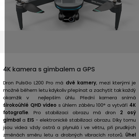
4K kamera s gimbalem a GPS
Dron PulsGo L200 Pro má
dvě kamery
,
mezi kterými je
možné během letu kdykoliv přepínat a zachytit tak každý
okamžik v nejlepším úhlu.
Přední kamera snímá
širokoúhlé
QHD video
s úhlem záběru 100° a vytváří
4K
fotografie
. Pro stabilizaci obrazu má dron
2 osý
gimbal
a
EIS
-
elektronické stabilizaci obrazu. Díky tomu
jsou videa vždy ostrá a plynulá i ve větru, při prudkých
změnách směru letu a drobných vibracích rotorů.
Úhel