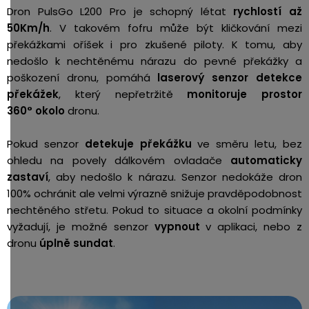
Dron PulsGo L200 Pro je schopný létat
rychlostí až
50Km/h
. V takovém fofru může být kličkování mezi
překážkami oříšek i pro zkušené piloty. K tomu, aby
nedošlo k nechtěnému nárazu do pevné překážky a
poškození dronu, pomáhá
laserový senzor detekce
překážek
, který nepřetržitě
monitoruje prostor
360° okolo
dronu.
Pokud senzor
detekuje překážku
ve směru letu, bez
ohledu na povely dálkovém ovladače
automaticky
zastaví
, aby nedošlo k nárazu. Senzor nedokáže dron
100% ochránit ale velmi výrazně snižuje pravděpodobnost
nechtěného střetu. Pokud to situace a okolní podmínky
vyžadují, je možné senzor
vypnout
v aplikaci, nebo z
dronu
úplně sundat
.