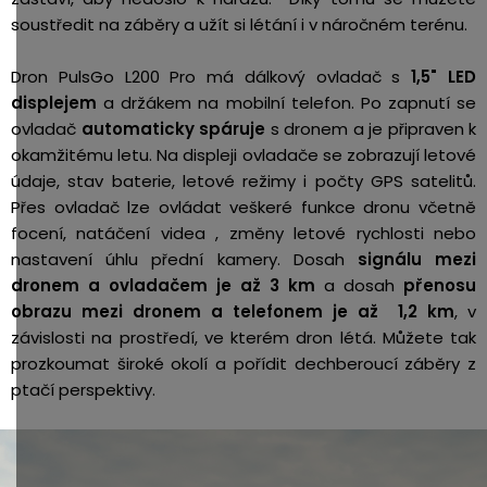
soustředit na záběry a užít si létání i v náročném terénu.
Dron PulsGo L200 Pro má dálkový ovladač s
1,5" LED
displejem
a držákem na mobilní telefon. Po zapnutí se
ovladač
automaticky spáruje
s dronem a je připraven k
okamžitému letu. Na displeji ovladače se zobrazují letové
údaje, stav baterie, letové režimy i počty GPS satelitů.
Přes ovladač lze ovládat veškeré funkce dronu včetně
focení, natáčení videa , změny letové rychlosti nebo
nastavení úhlu přední kamery.
Dosah
signálu mezi
dronem a ovladačem je až 3 km
a dosah
přenosu
obrazu mezi dronem a telefonem je až 1,2 km
, v
závislosti na prostředí, ve kterém dron létá. Můžete tak
prozkoumat široké okolí a pořídit dechberoucí záběry z
ptačí perspektivy.