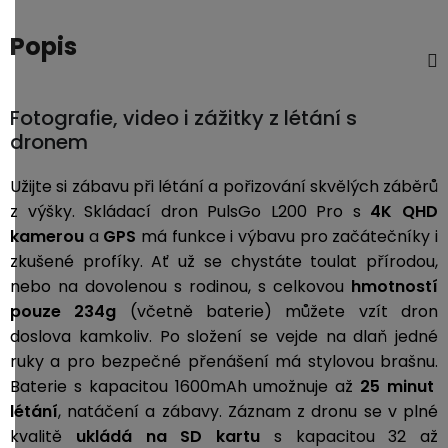
Popis
Fotografie, video i zážitky z létání s
dronem
Užijte si zábavu při létání a pořizování skvělých záběrů
z výšky. Skládací dron PulsGo L200 Pro s
4K QHD
kamerou
a
GPS
má funkce i výbavu pro začátečníky i
zkušené profíky. Ať už se chystáte toulat přírodou,
nebo na dovolenou s rodinou, s celkovou
hmotností
pouze 234g
(včetně baterie) můžete vzít dron
doslova kamkoliv. Po složení se vejde na dlaň jedné
ruky a pro bezpečné přenášení má stylovou brašnu.
Baterie s kapacitou 1600mAh umožnuje až
25 minut
létání
, natáčení
a zábavy. Záznam z dronu se v plné
kvalitě
ukládá na SD kartu
s kapacitou 32 až