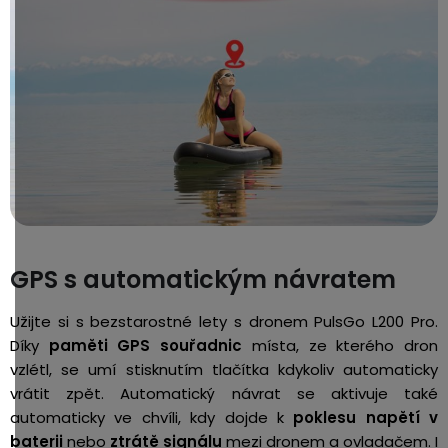
GPS s automatickým návratem
Užijte si s bezstarostné lety s dronem PulsGo L200 Pro.
Díky
paměti GPS souřadnic
místa, ze kterého dron
vzlétl, se umí stisknutím tlačítka kdykoliv automaticky
vrátit zpět.
Automatický návrat se aktivuje také
automaticky ve chvíli, kdy dojde k
poklesu napětí v
baterii
nebo
ztrátě signálu
mezi dronem a ovladačem. I