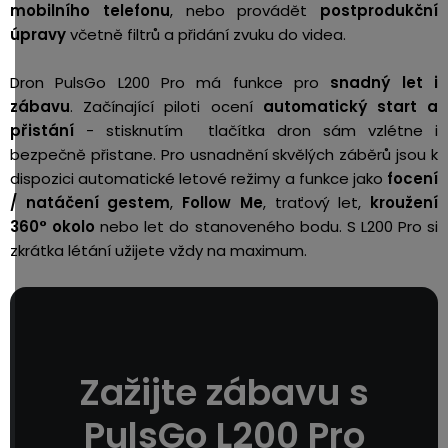
mobilního telefonu
, nebo provádět
postprodukční
úpravy
včetně
filtrů a přidání zvuku do videa.
Dron PulsGo L200 Pro má funkce pro
snadný let i
zábavu
. Začínající piloti ocení
automatický start a
přistání
- stisknutím tlačítka dron sám vzlétne i
bezpečně přistane. Pro usnadnění skvělých záběrů jsou k
dispozici automatické letové režimy a funkce jako
focení
/ natáčení gestem
,
Follow Me
, traťový let,
kroužení
360° okolo
nebo let do stanoveného bodu. S L200 Pro si
zkrátka létání užijete vždy na maximum.
Zažijte zábavu s
PulsGo L200 Pro