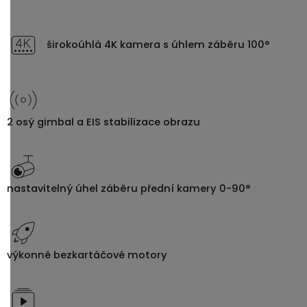
širokoúhlá 4K kamera s úhlem záběru 100°
2 osý gimbal a EIS stabilizace obrazu
nastavitelný úhel záběru přední kamery 0-90°
výkonné bezkartáčové motory