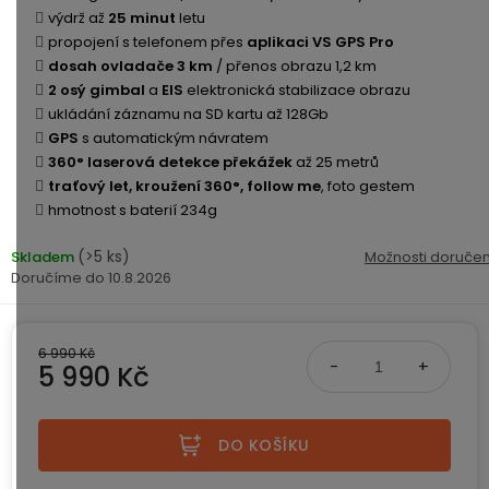
ke
disky
na
výdrž až
25 minut
letu
kamerám
zmrzlinu
propojení s telefonem přes
aplikaci VS GPS Pro
Sada
a
Napájecí
S
Paměťové
dosah ovladače 3 km
/ přenos obrazu 1,2 km
dronu
ledovou
kabely
dotykovým
Bateriové
karty
2 osý gimbal
a
EIS
elektronická stabilizace obrazu
se
tříšť
displejem
WiFi
ukládání záznamu na SD kartu až 128Gb
2
kamery
Příslušenství
GPS
s automatickým návratem
bateriemi
Příslušenství
Bone
360° laserová detekce překážek
až 25 metrů
do
Conduction
traťový let, kroužení 360°, follow me
, foto gestem
Bateriové
Sada
auta
hmotnost s baterií 234g
4G
dronu
kamery
Lenovo
se
(>5 ks)
Skladem
Možnosti doručen
Napájecí
Napájecí
Day's
3
10.8.2026
adaptéry
kabely
bateriemi
Wifi
kamery
Ear
Doplňkové
Hook
Náhradní
6 990 Kč
služby
-
5 990 Kč
díly
Bateriové
za
a
4G
Měrná cena:
uši
příslušenství
kamery
DOPLŇKOVÝ
Obchodní
(SIM)
PRODEJ
DO KOŠÍKU
podmínky
S