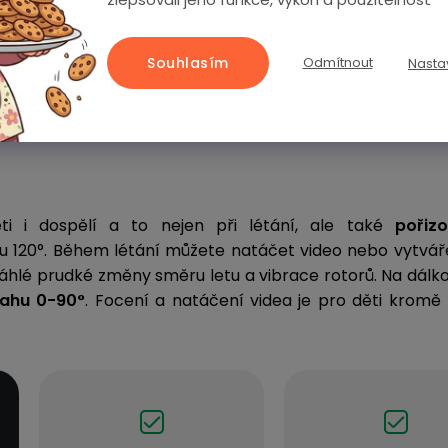
Souhlasím
Odmítnout
Nasta
i i dospělí a to nejen při létání, ale také
pořiz
 120°. Během létání můžete natáčet video nebo vytváře
áhlé prudké změny směru letu a vibrace rotorů. Na dál
sahu 0-90°
. Focení a natáčení videa je pro děti kromě