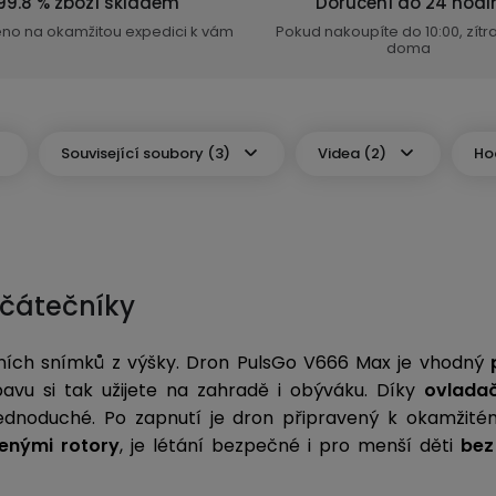
99.8 % zboží skladem
Doručení do 24 hodi
eno na okamžitou expedici k vám
Pokud nakoupíte do 10:00, zít
doma
Související soubory (3)
Videa (2)
Ho
ačátečníky
prvních snímků z výšky. Dron PulsGo V666 Max je vhodný
avu si tak užijete na zahradě i obýváku. Díky
ovladač
jednoduché. Po zapnutí je dron připravený k okamžité
enými rotory
, je létání bezpečné i pro menší děti
bez