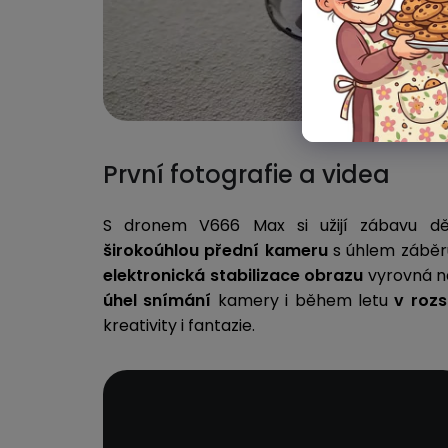
První fotografie a videa
S dronem V666 Max si užijí zábavu dět
širokoúhlou
přední kameru
s úhlem záběru
elektronická stabilizace obrazu
vyrovná n
úhel snímání
kamery i během letu
v roz
kreativity i fantazie.