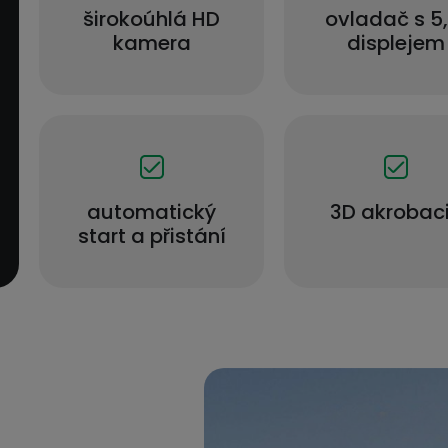
širokoúhlá HD
ovladač s 5,
kamera
displejem
automatický
3D akrobac
start a přistání