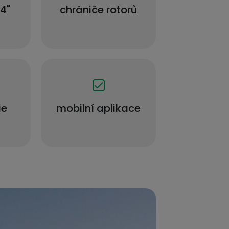
4"
chrániče rotorů
ie
mobilní aplikace