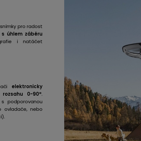
í snímky pro radost
u
s úhlem záběru
rafie i natáčet
dači
elektronicky
 rozsahu 0-90°
.
s podporovanou
o ovladače, nebo
í).