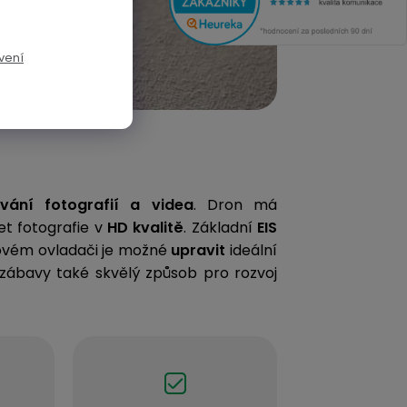
vení
ování fotografií a videa
. Dron má
t fotografie v
HD kvalitě
. Základní
EIS
kovém ovladači je možné
upravit
ideální
 zábavy také skvělý způsob pro rozvoj