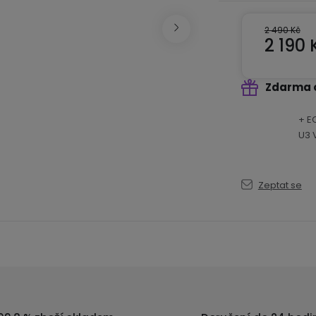
2 490 Kč
2 190 
Měrná ce
Zdarma 
+ E
U3 
Zeptat se