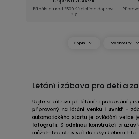
Doprava ZDARMA
Při nákupu nad 2500 Kč platíme dopravu
Připrav
my
Popis
Parametry
Létání i zábava pro děti a z
Užijte si zábavu při létání a pořizování 
připravený na létání
venku i uvnitř
- záb
automatického startu je ovládání velice 
fotografií
. S
odolnou konstrukcí a uzavř
můžete bez obav vzít do ruky i během letu.