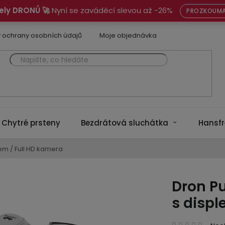
ely DRONŮ 🚀
Nyní se zaváděcí slevou až -26%
PROZKOUMA
 ochrany osobních údajů
Moje objednávka
Chytré prsteny
Bezdrátová sluchátka
Hansfr
em / Full HD kamera
Dron P
s displ
Prům