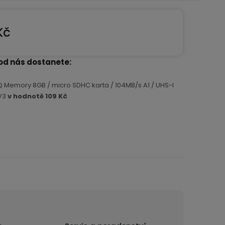
Kč
na:
od nás dostanete
Q Memory 8GB / micro SDHC karta / 104MB/s A1 / UHS-I
V3
v hodnotě 109 Kč