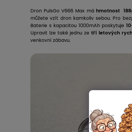
Dron PulsGo V666 Max má
hmotnost 18
můžete vzít dron kamkoliv sebou. Pro bez
Baterie s kapacitou 1000mAh poskytuje
10
Upravit lze také jednu ze
tří letových rych
venkovní zábavu.