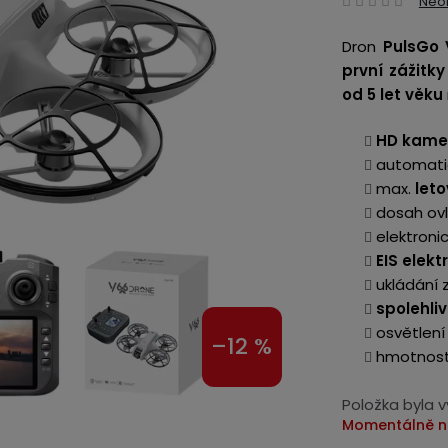
Neo
hodn
Dron
PulsGo
produ
první zážitky
je
od 5 let věku
0,0
z
HD kamer
5
automatic
hvězd
max.
let
dosah ov
elektroni
EIS elekt
ukládání 
spolehli
osvětlení
–12 %
hmotnost
Položka byla 
Momentálně n