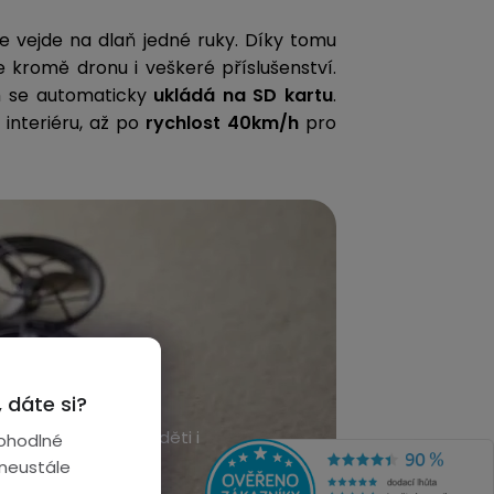
se vejde na dlaň jedné ruky. Díky tomu
 kromě dronu i veškeré příslušenství.
m se automaticky
ukládá na SD kartu
.
interiéru, až po
rychlost 40km/h
pro
66 Max
 dáte si?
ování záznamu pro děti i
ohodlné
 neustále