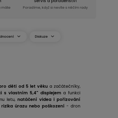
n
Servis a poradenství
ra máte
Poradíme, když si nevíte s něčím rady
dnocení
Diskuze
pro děti od 5 let věku
a začátečníky,
i s vlastním 5,4" displejem
a funkci
mu letu,
natáčení videa i pořizování
 rizika úrazu nebo poškození
- dron