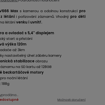
Podrobnosti hodnocení
hodnoceno
ocení
 V666 Max
s kamerou a odolnou konstrukcí
pro
ktu
 z létání
i pořizování záznamů. Vhodný
pro děti
na létání
venku i uvnitř.
a a ovladač s 5,4" displejem
ký start a přistání
iček.
ová výška 120m
ladače až 3km
cky nastavitelný úhel záběru kamery
ronická stabilizace
obrazu
záznamu na SD kartu až 128GB
vé bezkartáčové motory
 pro noční létání
 188g
vyprodána…
edostupné
Možnosti doručení