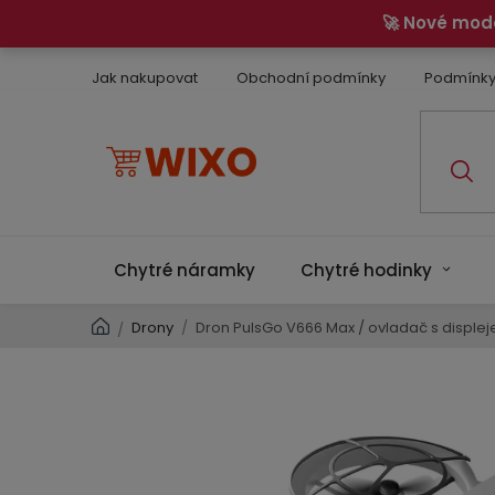
Přejít
🚀 Nové mod
na
obsah
Jak nakupovat
Obchodní podmínky
Podmínky
Chytré náramky
Chytré hodinky
Domů
Drony
/
Dron PulsGo V666 Max / ovladač s displej
/