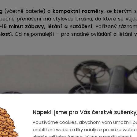
8g
(včetně baterie) a
kompaktní rozměry
, se kterými 
pečné přenášení má stylovou brašnu, do které se vejde
-15 minut zábavy, létání a
natáčení
. Pořízený zázna
lostí
. Od nejpomalejší - pro snadné ovládání a létání v 
PulsGo V6
Napekli jsme pro Vás čerstvé sušenky,
Nekonečná zábava při létání a pořiz
Používáme cookies, abychom vám umožnili p
dospělé.
prohlížení webu a díky analýze provozu webu
zlepšovali jeho funkce, výkon a použitelnost