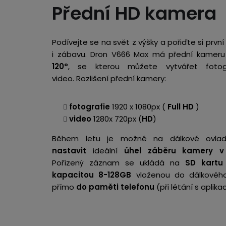
Přední HD kamera
Podívejte se na svět z výšky a pořiďte si prvn
i zábavu. Dron V666 Max má přední kamer
120°
, se kterou můžete vytvářet fotog
video.
Rozlišení přední kamery:
fotografie
1920 x 1080px (
Full HD
)
video
1280x 720px (
HD
)
Během letu je možné na dálkové ovla
nastavit
ideální
úhel záběru kamery
v
Pořízený záznam se ukládá na
SD kartu
kapacitou 8-128GB
vloženou do dálkovéh
přímo
do paměti telefonu
(při létání s aplikac