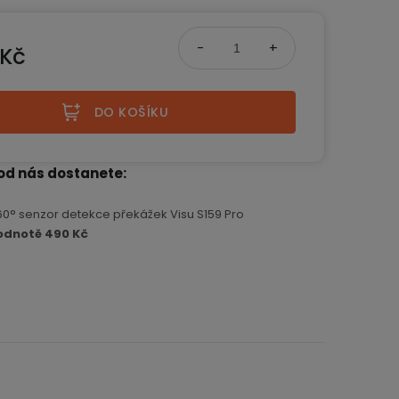
 Kč
na:
DO KOŠÍKU
od nás dostanete
60° senzor detekce překážek Visu S159 Pro
odnotě 490 Kč