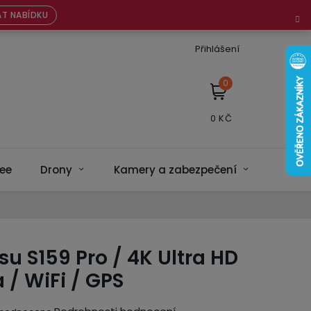
T NABÍDKU
Přihlášení
NÁKUPNÍ
KOŠÍK
ee
Drony
Kamery a zabezpečení
Bateri
su S159 Pro / 4K Ultra HD
/ WiFi / GPS
ěrné