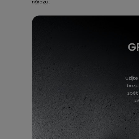
nárazu.
G
Užijte
bezpe
zpět 
ja