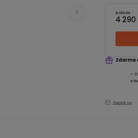
5 190 Kč
4 290
Měrná ce
Zdarma 
+ 3
v h
Zeptat se