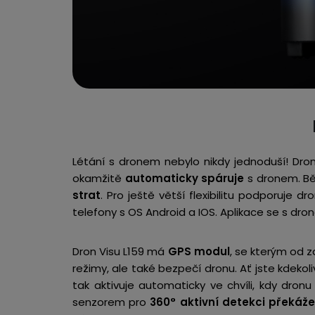
Létání s dronem nebylo nikdy jednoduší! Dron
okamžitě
automaticky spáruje
s dronem. Běh
strat
. Pro ještě větší flexibilitu podporuje d
telefony s OS Android a IOS. Aplikace se s dro
Dron Visu L159 má
GPS modul
, se kterým od z
režimy, ale také bezpečí dronu. Ať jste kdekol
tak aktivuje automaticky ve chvíli, kdy dron
senzorem pro
360° aktivní detekci překáž