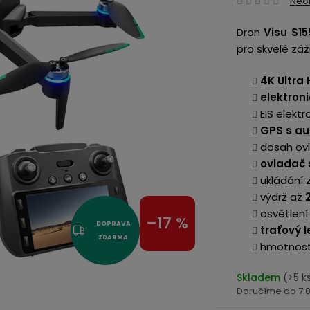
Neo
hodn
Dron
Visu S15
produ
pro skvělé záži
je
0,0
4K Ultra
z
elektron
5
EIS elekt
hvězd
GPS s a
dosah ov
ovladač 
ukládání 
výdrž až
2
osvětlení
–17 %
DOPRAVA
traťový l
ZDARMA
hmotnost 
Skladem
(>5 k
7.