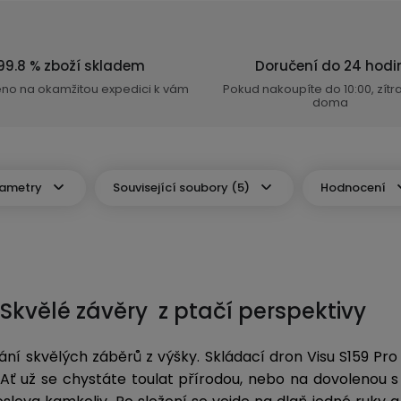
99.8 % zboží skladem
Doručení do 24 hodi
eno na okamžitou expedici k vám
Pokud nakoupíte do 10:00, zít
doma
ametry
Související soubory (5)
Hodnocení
Skvělé závěry z ptačí perspektivy
ování skvělých záběrů z výšky. Skládací dron Visu S159 Pr
 Ať už se chystáte toulat přírodou, nebo na dovolenou s