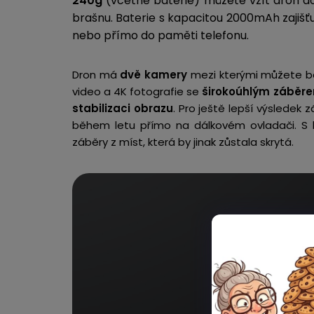
240g
(včetně baterie) můžete vzít dron do
brašnu. Baterie s kapacitou 2000mAh zajišť
nebo přímo do paměti telefonu.
Dron má
dvě kamery
mezi kterými můžete běh
video a 4K fotografie se
širokoúhlým záběre
stabilizaci obrazu
. Pro ještě lepší výsledek
během letu přímo na dálkovém ovladači. S
záběry z míst, která by jinak zůstala skrytá.
4K U