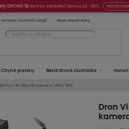
ely DRONŮ 🚀
Nyní se zaváděcí slevou až -26%
PROZKOUMA
 ochrany osobních údajů
Moje objednávka
Chytré prsteny
Bezdrátová sluchátka
Hansfr
59 Pro / 4K Ultra HD kamera / WiFi / GPS
Dron Vi
kamera 
Prům