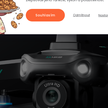
Souhlasím
Odmítnout
Nasta