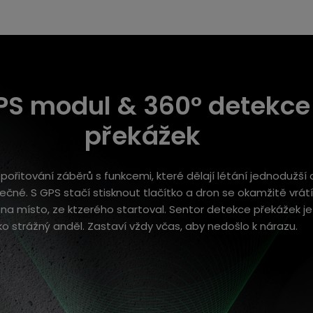
PS modul & 360° detekce
překážek
 pořitování záběrů s funkcemi, které dělají létání jednodužší 
čné. S GPS stačí stisknout tlačítko a dron se okamžitě vrátí
na místo, ze ktzerého startoval. Sentor detekce překážek je
ko strážný anděl. Zastaví vždy včas, aby nedošlo k nárazu.