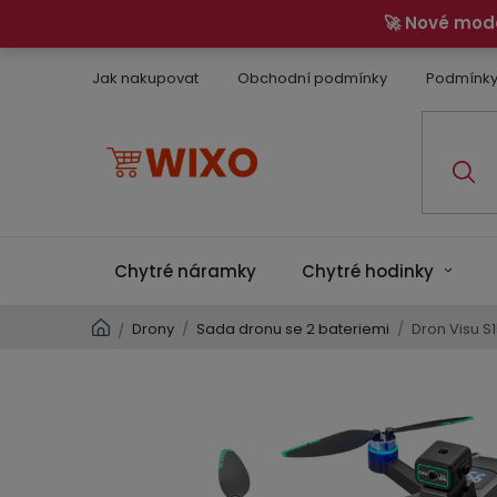
Přejít
🚀 Nové mod
na
obsah
Jak nakupovat
Obchodní podmínky
Podmínky
Chytré náramky
Chytré hodinky
Domů
Drony
/
Sada dronu se 2 bateriemi
/
Dron Visu S1
/