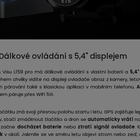
Dálkové ovládání s 5,4" displejem
 Visu L159 pro má dálkové ovládání s vlastní baterií a
5,4"
em chvilky vidíte na displeji ovladače obraz z kamery, le
ron párování také s klasickou aplikací v mobilním telefonu.
A
nem páruje přes WiFi 5G.
ačátku zná svoji přesnou polohu startu i letu. GPS zajišťuje l
iv, stačí zmáčknout tlačítko a dron se
automaticky vrátí
na
u začne
docházet baterie
nebo
ztratí signál ovladače
. 
ek
v okolí. Jakmile se ve směru letu objeví strom nebo zeď,