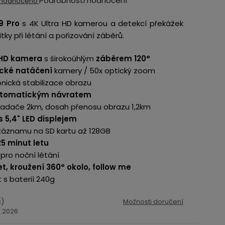
Podrobnosti hodnocení
hodnoceno
ocení
9 Pro
s 4K Ultra HD kamerou a detekcí překážek
ktu
tky při létání a pořizování záběrů.
 HD kamera
s širokoúhlým
záběrem 120°
ické natáčení
kamery /
50x optický zoom
ronická stabilizace obrazu
iček.
utomatickým návratem
ladače 2km, dosah přenosu obrazu 1,2km
s 5,4" LED displejem
záznamu na SD kartu až 128GB
5 minut letu
 pro noční létání
et, kroužení 360° okolo, follow me
s baterií 240g
s)
Možnosti doručení
8.2026