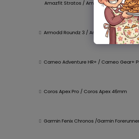
Amazfit Stratos / Amazfit Stratos 2 / Am
Armodd Roundz 3 / Armodd Silentwatch 4 
Carneo Adventure HR+ / Carneo Gear+ Pla
Coros Apex Pro / Coros Apex 46mm
Garmin Fenix Chronos /Garmin Forerunner