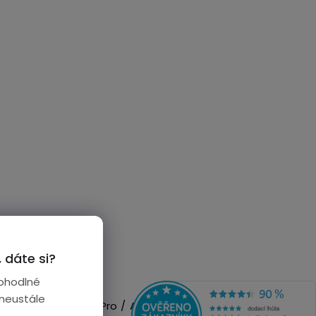
 dáte si?
ohodlné
 neustále
3 / Amazfit GTR 3 Pro / Amazfit GTR 4 /