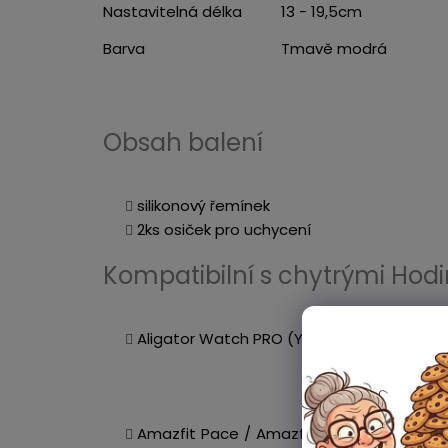
Nastavitelná délka
13 - 19,5cm
Barva
Tmavě modrá
Obsah balení
silikonový řemínek
2ks osiček pro uchycení
Kompatibilní s chytrými Hod
Aligator Watch PRO (Y80) / Aligator Watc
Amazfit Pace / Amazfit Bip 5 / Amazfit 