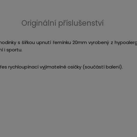
Originální příslušenství
 hodinky s šířkou upnutí řemínku 20mm vyrobený z hypoalerg
í i sportu.
es rychloupínací vyjímatelné osičky (součástí balení).