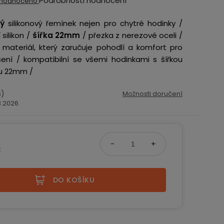
Podrobnosti hodnocení
hodnoceno
ocení
ý
silikonový řemínek nejen pro chytré hodinky /
ktu
silikon /
šířka 22mm
/ přezka z nerezové oceli /
materiál, který zaručuje pohodlí a komfort pro
ení / kompatibilní se všemi hodinkami s šířkou
ku 22mm /
iček.
s)
Možnosti doručení
.8.2026
č
na:
DO KOŠÍKU