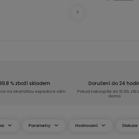
99.8 % zboží skladem
Doručení do 24 hodi
eno na okamžitou expedici k vám
Pokud nakoupíte do 10:00, zít
doma
is
Parametry
Hodnocení
Diskuze