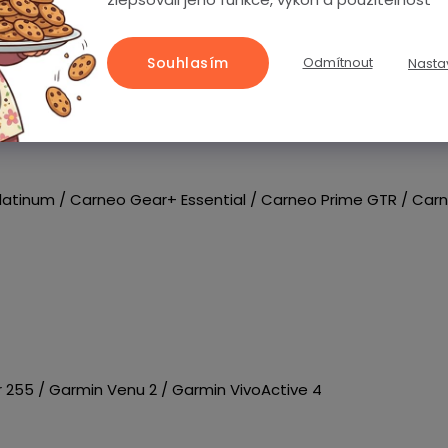
azfit Stratos 2S / Amazfit Stratos 3 / Amazfit Zepp Z Titani
Souhlasím
Odmítnout
Nasta
Lite / Armodd Silentwatch 4 Pro
tinum / Carneo Gear+ Essential / Carneo Prime GTR / Carn
 255 / Garmin Venu 2 / Garmin VivoActive 4