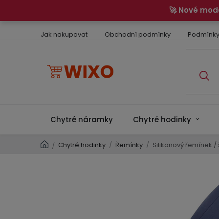
Přejít
🚀 Nové mod
na
obsah
Jak nakupovat
Obchodní podmínky
Podmínky
Chytré náramky
Chytré hodinky
Domů
Chytré hodinky
/
Řemínky
/
Silikonový řemínek 
/