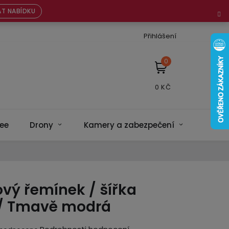
T NABÍDKU
Přihlášení
NÁKUPNÍ
KOŠÍK
ee
Drony
Kamery a zabezpečení
Bateri
ový řemínek / šířka
/ Tmavě modrá
ěrné