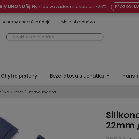
ely DRONŮ 🚀
Nyní se zaváděcí slevou až -26%
PROZKOUMA
 ochrany osobních údajů
Moje objednávka
Chytré prsteny
Bezdrátová sluchátka
Hansfr
/ šířka 22mm / Tmavě modrá
Silikon
22mm 
Prům