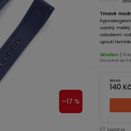
Neo
hodn
Tmavě modr
produ
hypoalergenní 
je
odolný měkký 
0,0
celodenní noš
z
upnutí řemín
5
hvězd
Skladem
(>5 k
11
169 Kč
140 K
Měrná ce
–17 %
Zeptat se