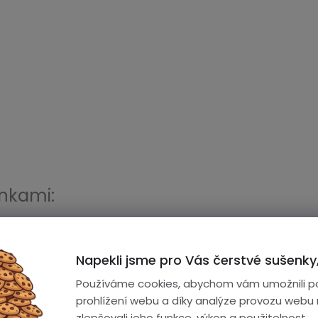
inkami:
h PRO X (Y32)
Napekli jsme pro Vás čerstvé sušenky,
Používáme cookies, abychom vám umožnili p
prohlížení webu a díky analýze provozu webu
GTR 47mm / Amazfit GTR 2 / Amazfit GTR 2e / Amazfit GTR 
zlepšovali jeho funkce, výkon a použitelnost