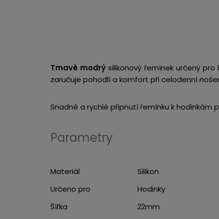
Tmavě modrý
silikonový řemínek určený pro
zaručuje pohodlí a komfort při celodenní nošen
Snadné a rychlé připnutí řemínku k hodinkám př
Parametry
Materiál
Silikon
Určeno pro
Hodinky
Šířka
22mm