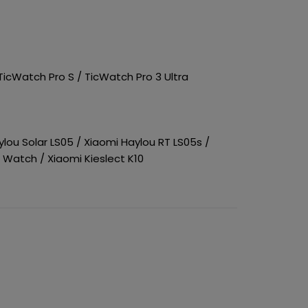
icWatch Pro S / TicWatch Pro 3 Ultra
lou Solar LS05 / Xiaomi Haylou RT LS05s /
i Watch / Xiaomi Kieslect K10