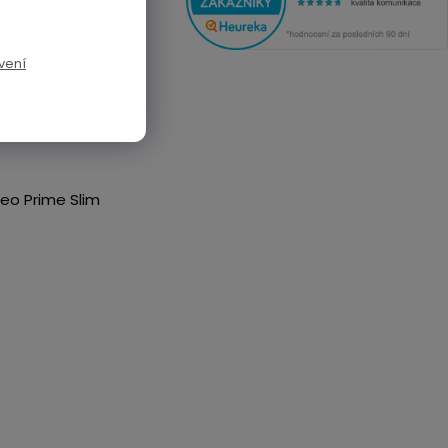
um
vení
eo Prime Slim