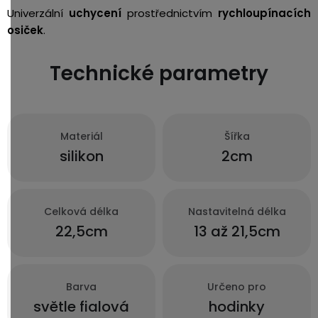
Univerzální
uchycení
prostřednictvím
rychloupínacích
osiček
.
Technické parametry
Materiál
Šířka
silikon
2cm
Celková délka
Nastavitelná délka
22,5cm
13 až 21,5cm
Barva
Určeno pro
světle fialová
hodinky