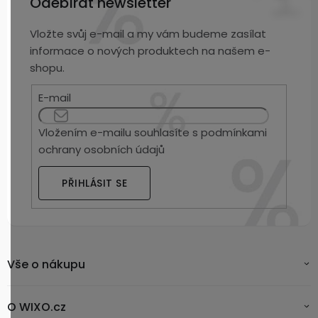
Odebírat newsletter
Vložte svůj e-mail a my vám budeme zasílat
informace o nových produktech na našem e-
shopu.
E-mail
Vložením e-mailu souhlasíte s
podmínkami
ochrany osobních údajů
PŘIHLÁSIT SE
Vše o nákupu
O WIXO.cz