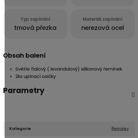
Typ zapínání
Materiál zapínání
trnová přezka
nerezová ocel
Obsah balení
Světle fialový ( levandulový) silikonový řemínek
2ks upínací osičky
Parametry
Kategorie
Řemínky