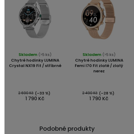
Průměrné
Průměrné
Skladem
(>5 ks)
Skladem
(>5 ks)
hodnocení
hodnocení
Chytré hodinky LUMINA
Chytré hodinky LUMINA
produktu
produktu
Crystal NX19 Fit / stříbrné
Femi I70 Fit zlaté / zlatý
nerez
je
je
5,0
5,0
z
z
5
5
2 690 Kč
2 490 Kč
(–33 %)
(–28 %)
1 790 Kč
1 790 Kč
hvězdiček.
hvězdiček.
Podobné produkty