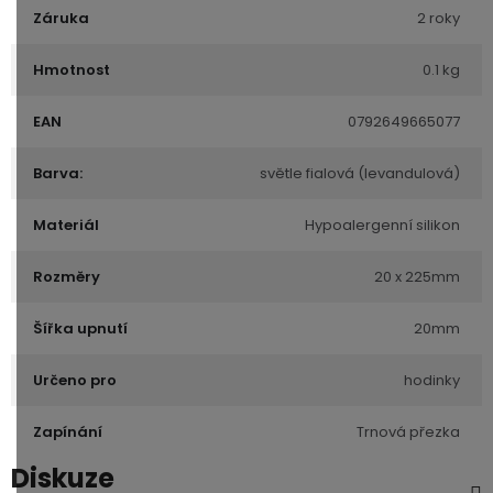
Záruka
2 roky
Hmotnost
0.1 kg
EAN
0792649665077
Barva:
světle fialová (levandulová)
Materiál
Hypoalergenní silikon
Rozměry
20 x 225mm
Šířka upnutí
20mm
Určeno pro
hodinky
Zapínání
Trnová přezka
Diskuze