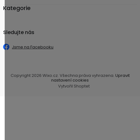
Kategorie
Sledujte nás
Jsme na Facebooku
Copyright 2026
Wixo.cz
. Všechna práva vyhrazena.
Upravit
nastavení cookies
Vytvořil Shoptet