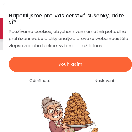
Přejít
Hl
na
Napekli jsme pro Vás čerstvé sušenky, dáte
obsah
si?
🚀 Nové modely DRONŮ 🚀
Nyní se zaváděcí slevou až
Chytré
Používáme cookies, abychom vám umožnili pohodlné
náramky
-26%
PROZKOUMAT NABÍDKU
prohlížení webu a díky analýze provozu webu neustále
Řemínky
zlepšovali jeho funkce, výkon a použitelnost
Chytré
hodinky
Silikonový řemínek šířka 20mm /
Souhlasím
světle fialová / zlatá spona
Chytré
Chytré
hodinky
prsteny
Průměrné
Podrobnosti hodnocení
Neohodnoceno
Odmítnout
Nastavení
podle
hodnocení
Bezdrátová
produktu
Dámské
sluchátka
je
0,0
Pánské
Herní
Hansfree
z
sluchátka
5
hvězdiček.
Dětské
Drony