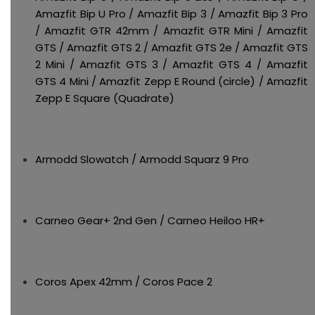
Amazfit Bip U Pro / Amazfit Bip 3 / Amazfit Bip 3 Pro
/ Amazfit GTR 42mm / Amazfit GTR Mini / Amazfit
GTS / Amazfit GTS 2 / Amazfit GTS 2e / Amazfit GTS
2 Mini / Amazfit GTS 3 / Amazfit GTS 4 / Amazfit
GTS 4 Mini / Amazfit Zepp E Round (circle) / Amazfit
Zepp E Square (Quadrate)
Armodd Slowatch / Armodd Squarz 9 Pro
Carneo Gear+ 2nd Gen / Carneo Heiloo HR+
Coros Apex 42mm / Coros Pace 2