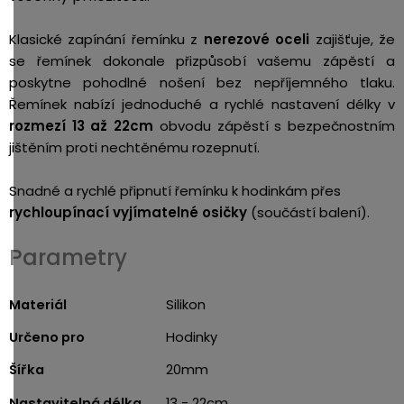
Klasické zapínání řemínku z
nerezové oceli
zajišťuje, že
se řemínek dokonale přizpůsobí vašemu zápěstí a
poskytne pohodlné nošení bez nepříjemného tlaku.
Řemínek nabízí jednoduché a rychlé nastavení délky v
rozmezí 13 až 22cm
obvodu zápěstí s bezpečnostním
jištěním proti nechtěnému rozepnutí.
Snadné a rychlé připnutí řemínku k hodinkám přes
rychloupínací vyjímatelné osičky
(součástí balení).
Parametry
Materiál
Silikon
Určeno pro
Hodinky
Šířka
20mm
Nastavitelná délka
13 - 22cm