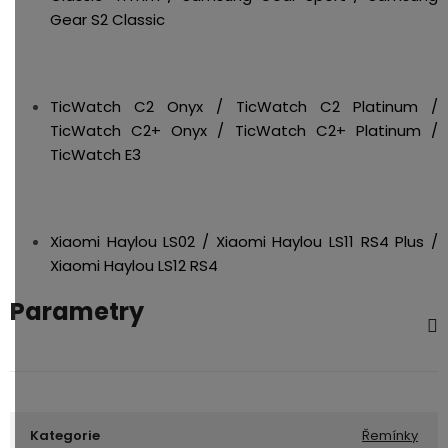
Gear S2 Classic
TicWatch C2 Onyx / TicWatch C2 Platinum /
TicWatch C2+ Onyx / TicWatch C2+ Platinum /
TicWatch E3
Xiaomi Haylou LS02 / Xiaomi Haylou LS11 RS4 Plus /
Xiaomi Haylou LS12 RS4
Parametry
Kategorie
Řemínky