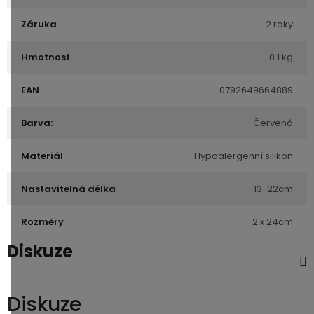
Záruka
2 roky
Hmotnost
0.1 kg
EAN
0792649664889
Barva:
Červená
Materiál
Hypoalergenní silikon
Nastavitelná délka
13-22cm
Rozměry
2 x 24cm
Diskuze
Diskuze