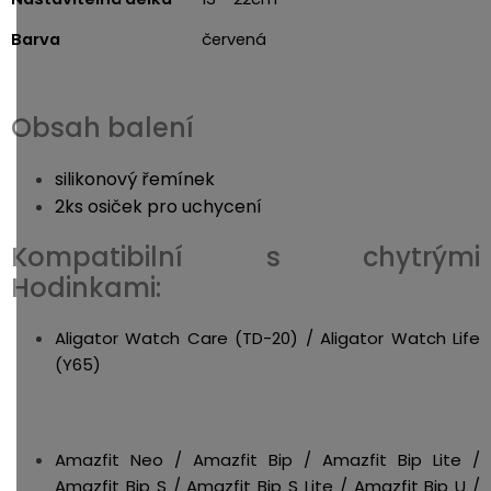
Barva
červená
Obsah balení
silikonový řemínek
2ks osiček pro uchycení
Kompatibilní s chytrými
Hodinkami:
Aligator Watch Care (TD-20) / Aligator Watch Life
(Y65)
Amazfit Neo / Amazfit Bip / Amazfit Bip Lite /
Amazfit Bip S / Amazfit Bip S Lite / Amazfit Bip U /