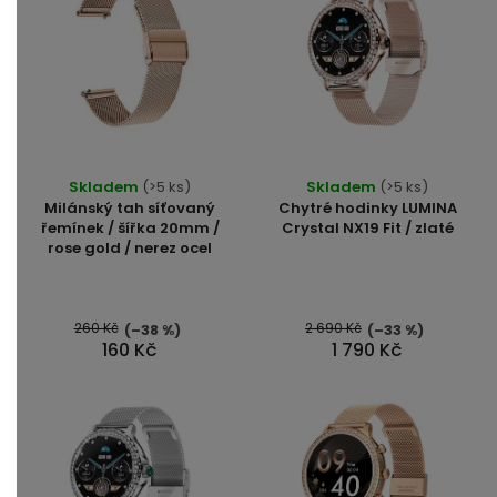
Průměrné
Skladem
(>5 ks)
Skladem
(>5 ks)
hodnocení
Milánský tah síťovaný
Chytré hodinky LUMINA
produktu
řemínek / šířka 20mm /
Crystal NX19 Fit / zlaté
rose gold / nerez ocel
je
4,5
z
5
260 Kč
2 690 Kč
(–38 %)
(–33 %)
160 Kč
1 790 Kč
hvězdiček.