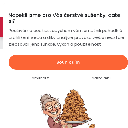
Přejít
Hl
na
Napekli jsme pro Vás čerstvé sušenky, dáte
obsah
si?
🚀 Nové modely DRONŮ 🚀
Nyní se zaváděcí slevou až
Chytré
Používáme cookies, abychom vám umožnili pohodlné
náramky
-26%
PROZKOUMAT NABÍDKU
prohlížení webu a díky analýze provozu webu neustále
Řemínky
zlepšovali jeho funkce, výkon a použitelnost
Chytré
hodinky
Sportovní silikonový řemínek k
Souhlasím
hodinkám / červený / šířka 20mm
Chytré
Chytré
/
hodinky
prsteny
Odmítnout
Nastavení
podle
Průměrné
Podrobnosti hodnocení
Neohodnoceno
Bezdrátová
hodnocení
Dámské
sluchátka
produktu
je
Pánské
Herní
Hansfree
0,0
sluchátka
z
Dětské
Drony
5