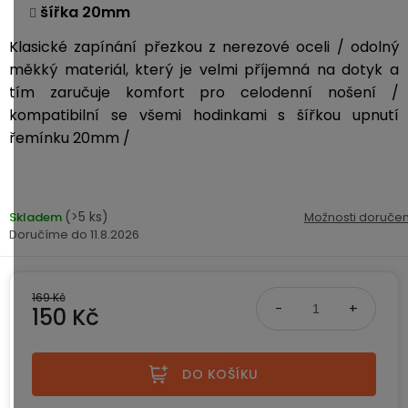
ke
disky
na
šířka 20mm
kamerám
zmrzlinu
Sada
a
Napájecí
S
Klasické zapínání přezkou z nerezové oceli
/ odolný
Paměťové
dronu
ledovou
kabely
dotykovým
měkký materiál, který je velmi příjemná na dotyk a
Bateriové
karty
se
tříšť
displejem
WiFi
tím zaručuje komfort pro celodenní nošení /
2
kamery
Příslušenství
kompatibilní se všemi hodinkami s šířkou upnutí
bateriemi
Příslušenství
Bone
řemínku 20mm /
do
Conduction
Bateriové
Sada
auta
4G
dronu
kamery
Lenovo
se
Napájecí
Napájecí
(>5 ks)
Skladem
Možnosti doručen
Day's
3
adaptéry
11.8.2026
kabely
bateriemi
Wifi
kamery
Ear
Doplňkové
Hook
Náhradní
169 Kč
služby
-
150 Kč
díly
Bateriové
za
a
4G
Měrná cena:
uši
příslušenství
kamery
DOPLŇKOVÝ
Obchodní
(SIM)
PRODEJ
podmínky
DO KOŠÍKU
S