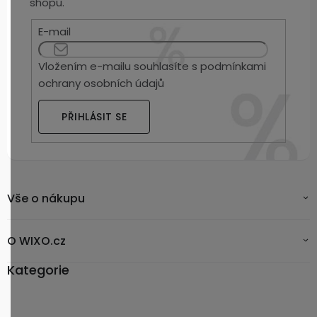
shopu.
E-mail
Vložením e-mailu souhlasíte s
podmínkami
ochrany osobních údajů
PŘIHLÁSIT SE
Vše o nákupu
O WIXO.cz
Kategorie