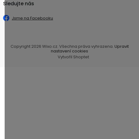
Sledujte nás
Jsme na Facebooku
Copyright 2026
Wixo.cz
. Všechna práva vyhrazena.
Upravit
nastavení cookies
Vytvořil Shoptet