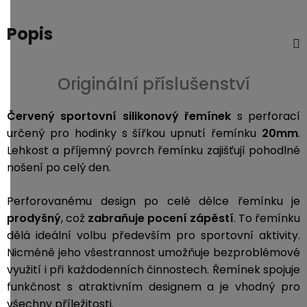
Popis
Originální příslušenství
Červený sportovní silikonový řemínek
s perforací
určený pro hodinky s šířkou upnutí řemínku
20mm
.
L
ehkost a příjemný povrch řemínku zajišťují pohodlné
nošení po celý den.
Perforovanému design po celé délce řemínku je
prodyšný
, což
zabraňuje pocení zápěstí
. To řemínku
dělá ideální volbu především pro sportovní aktivity.
Nicméně jeho všestrannost umožňuje bezproblémové
využití i při každodenních činnostech. Řemínek spojuje
funkčnost s atraktivním designem a je vhodný pro
všechny příležitosti.