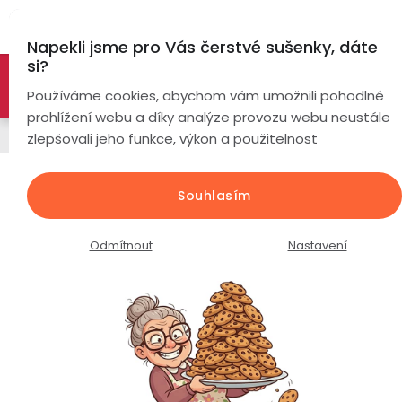
Přejít
Hl
na
Napekli jsme pro Vás čerstvé sušenky, dáte
obsah
si?
🚀 Nové modely DRONŮ 🚀
Nyní se zaváděcí slevou až
Chytré
Používáme cookies, abychom vám umožnili pohodlné
náramky
-26%
PROZKOUMAT NABÍDKU
prohlížení webu a díky analýze provozu webu neustále
Řemínky
zlepšovali jeho funkce, výkon a použitelnost
Chytré
hodinky
Sportovní silikonový řemínek k
Souhlasím
hodinkám / růžový / šířka 20mm /
Chytré
Chytré
hodinky
prsteny
Průměrné
Podrobnosti hodnocení
Neohodnoceno
Odmítnout
Nastavení
podle
hodnocení
Bezdrátová
produktu
Dámské
sluchátka
je
0,0
Pánské
Herní
Hansfree
z
sluchátka
5
hvězdiček.
Dětské
Drony