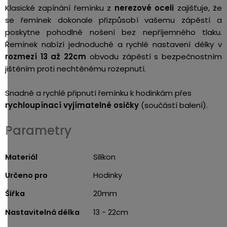
Klasické zapínání řemínku z
nerezové oceli
zajišťuje, že
se řemínek dokonale přizpůsobí vašemu zápěstí a
poskytne pohodlné nošení bez nepříjemného tlaku.
Řemínek nabízí jednoduché a rychlé nastavení délky v
rozmezí 13 až 22cm
obvodu zápěstí s bezpečnostním
jištěním proti nechtěnému rozepnutí.
Snadné a rychlé připnutí řemínku k hodinkám přes
rychloupínací vyjímatelné osičky
(součástí balení).
Parametry
Materiál
Silikon
Určeno pro
Hodinky
Šířka
20mm
Nastavitelná délka
13 - 22cm