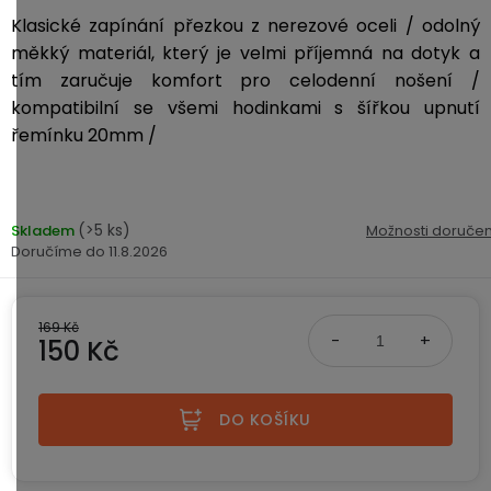
ke
disky
na
Klasické zapínání přezkou z nerezové oceli
/ odolný
kamerám
zmrzlinu
Sada
a
měkký materiál, který je velmi příjemná na dotyk a
Napájecí
S
Paměťové
dronu
ledovou
kabely
dotykovým
tím zaručuje komfort pro celodenní nošení /
Bateriové
karty
se
tříšť
displejem
kompatibilní se všemi hodinkami s šířkou upnutí
WiFi
2
kamery
řemínku 20mm /
Příslušenství
bateriemi
Příslušenství
Bone
do
Conduction
Bateriové
Sada
auta
4G
dronu
(>5 ks)
Skladem
Možnosti doručen
kamery
Lenovo
se
11.8.2026
Napájecí
Napájecí
Day's
3
adaptéry
kabely
bateriemi
Wifi
kamery
Ear
169 Kč
Doplňkové
150 Kč
Hook
Náhradní
služby
-
díly
Bateriové
Měrná cena:
za
a
4G
uši
DO KOŠÍKU
příslušenství
kamery
DOPLŇKOVÝ
Obchodní
(SIM)
PRODEJ
podmínky
S