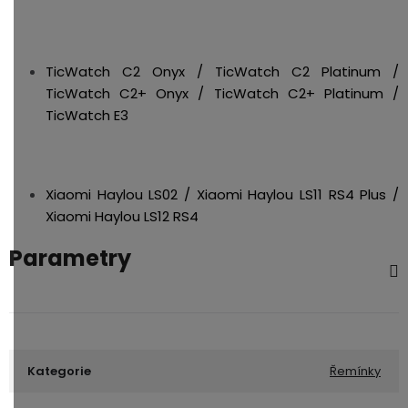
TicWatch C2 Onyx / TicWatch C2 Platinum /
TicWatch C2+ Onyx / TicWatch C2+ Platinum /
TicWatch E3
Xiaomi Haylou LS02 / Xiaomi Haylou LS11 RS4 Plus /
Xiaomi Haylou LS12 RS4
Parametry
Kategorie
Řemínky