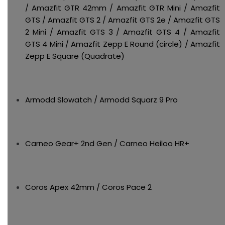
/ Amazfit GTR 42mm / Amazfit GTR Mini / Amazfit
GTS / Amazfit GTS 2 / Amazfit GTS 2e / Amazfit GTS
2 Mini / Amazfit GTS 3 / Amazfit GTS 4 / Amazfit
GTS 4 Mini / Amazfit Zepp E Round (circle) / Amazfit
Zepp E Square (Quadrate)
Armodd Slowatch / Armodd Squarz 9 Pro
Carneo Gear+ 2nd Gen / Carneo Heiloo HR+
Coros Apex 42mm / Coros Pace 2