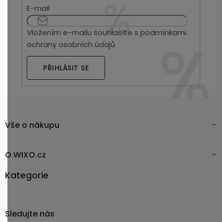
E-mail
Vložením e-mailu souhlasíte s
podmínkami
ochrany osobních údajů
PŘIHLÁSIT SE
Vše o nákupu
O WIXO.cz
Kategorie
Sledujte nás