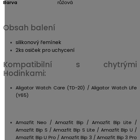
Barva
růžová
Obsah balení
silikonový řemínek
2ks osiček pro uchycení
Kompatibilní s chytrými
Hodinkami:
Aligator Watch Care (TD-20) / Aligator Watch Life
(Y65)
Amazfit Neo / Amazfit Bip / Amazfit Bip Lite /
Amazfit Bip S / Amazfit Bip S Lite / Amazfit Bip U /
Amazfit Bip U Pro / Amazfit Bip 3 / Amazfit Bip 3 Pro