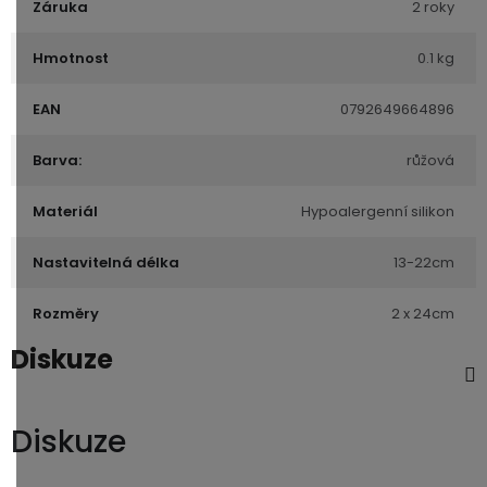
Záruka
2 roky
Hmotnost
0.1 kg
EAN
0792649664896
Barva:
růžová
Materiál
Hypoalergenní silikon
Nastavitelná délka
13-22cm
Rozměry
2 x 24cm
Diskuze
Diskuze