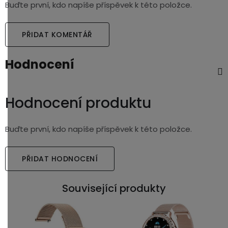
Buďte první, kdo napíše příspěvek k této položce.
PŘIDAT KOMENTÁŘ
Hodnocení
Hodnocení produktu
Buďte první, kdo napíše příspěvek k této položce.
PŘIDAT HODNOCENÍ
Související produkty