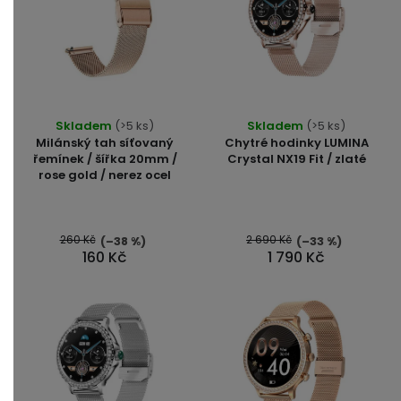
Průměrné
Skladem
(>5 ks)
Skladem
(>5 ks)
hodnocení
Milánský tah síťovaný
Chytré hodinky LUMINA
produktu
řemínek / šířka 20mm /
Crystal NX19 Fit / zlaté
rose gold / nerez ocel
je
4,5
z
5
260 Kč
2 690 Kč
(–38 %)
(–33 %)
160 Kč
1 790 Kč
hvězdiček.