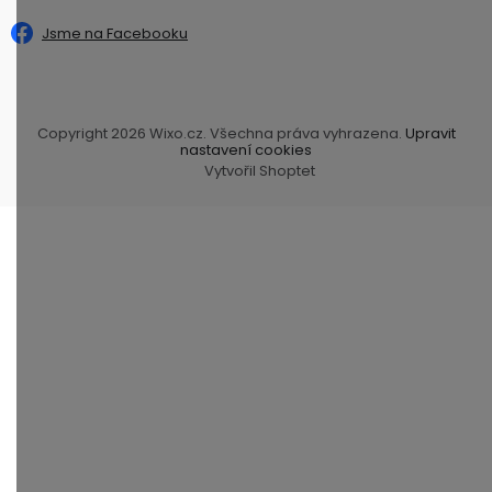
Jsme na Facebooku
Copyright 2026
Wixo.cz
. Všechna práva vyhrazena.
Upravit
nastavení cookies
Vytvořil Shoptet