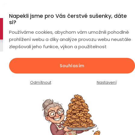
Přejít
Hl
na
Napekli jsme pro Vás čerstvé sušenky, dáte
obsah
si?
🚀 Nové modely DRONŮ 🚀
Nyní se zaváděcí slevou až
Chytré
Používáme cookies, abychom vám umožnili pohodlné
náramky
-26%
PROZKOUMAT NABÍDKU
prohlížení webu a díky analýze provozu webu neustále
Řemínky
zlepšovali jeho funkce, výkon a použitelnost
Chytré
hodinky
Sportovní silikonový řemínek k
Souhlasím
hodinkám / růžový / šířka 22mm /
Chytré
Chytré
hodinky
prsteny
Průměrné
Podrobnosti hodnocení
Neohodnoceno
Odmítnout
Nastavení
podle
hodnocení
Bezdrátová
produktu
Dámské
sluchátka
je
0,0
Pánské
Herní
Hansfree
z
sluchátka
5
hvězdiček.
Dětské
Drony