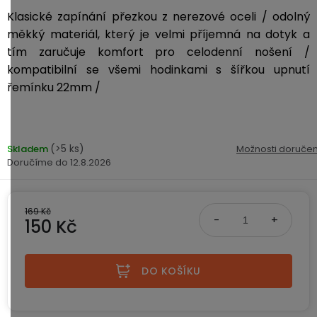
ke
disky
na
Klasické zapínání přezkou z nerezové oceli
/ odolný
kamerám
zmrzlinu
Sada
a
měkký materiál, který je velmi příjemná na dotyk a
Napájecí
S
Paměťové
dronu
ledovou
kabely
dotykovým
tím zaručuje komfort pro celodenní nošení /
Bateriové
karty
se
tříšť
displejem
kompatibilní se všemi hodinkami s šířkou upnutí
WiFi
2
kamery
řemínku 22mm /
Příslušenství
bateriemi
Příslušenství
Bone
do
Conduction
Bateriové
Sada
auta
4G
dronu
(>5 ks)
Skladem
Možnosti doručen
kamery
Lenovo
se
12.8.2026
Napájecí
Napájecí
Day's
3
adaptéry
kabely
bateriemi
Wifi
kamery
Ear
169 Kč
Doplňkové
150 Kč
Hook
Náhradní
služby
-
díly
Bateriové
Měrná cena:
za
a
4G
uši
DO KOŠÍKU
příslušenství
kamery
DOPLŇKOVÝ
Obchodní
(SIM)
PRODEJ
podmínky
S