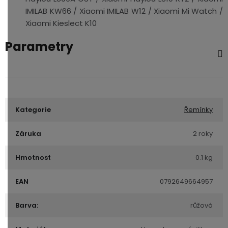
IMILAB KW66 / Xiaomi IMILAB W12 / Xiaomi Mi Watch /
Xiaomi Kieslect K10
Parametry
Kategorie
Řemínky
Záruka
2 roky
Hmotnost
0.1 kg
EAN
0792649664957
Barva:
růžová