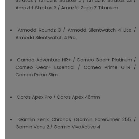
Stratos / Amazfit Stratos 2 / Amazfit Stratos 2S /
Amazfit Stratos 3 / Amazfit Zepp Z Titanium
Armodd Roundz 3 / Armodd Silentwatch 4 Lite /
Armodd Silentwatch 4 Pro
Carneo Adventure HR+ / Carneo Gear+ Platinum /
Carneo Gear+ Essential / Carneo Prime GTR /
Carneo Prime Slim
Coros Apex Pro / Coros Apex 46mm
Garmin Fenix Chronos /Garmin Forerunner 255 /
Garmin Venu 2 / Garmin VivoActive 4