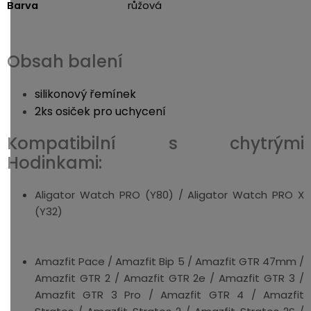
Barva
růžová
Obsah balení
silikonový řemínek
2ks osiček pro uchycení
Kompatibilní s chytrými
Hodinkami:
Aligator Watch PRO (Y80) / Aligator Watch PRO X
(Y32)
Amazfit Pace / Amazfit Bip 5 / Amazfit GTR 47mm /
Amazfit GTR 2 / Amazfit GTR 2e / Amazfit GTR 3 /
Amazfit GTR 3 Pro / Amazfit GTR 4 / Amazfit