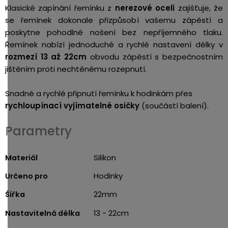
Klasické zapínání řemínku z
nerezové oceli
zajišťuje, že
se řemínek dokonale přizpůsobí vašemu zápěstí a
poskytne pohodlné nošení bez nepříjemného tlaku.
Řemínek nabízí jednoduché a rychlé nastavení délky v
rozmezí 13 až 22cm
obvodu zápěstí s bezpečnostním
jištěním proti nechtěnému rozepnutí.
Snadné a rychlé připnutí řemínku k hodinkám přes
rychloupínací vyjímatelné osičky
(součástí balení).
Parametry
Materiál
Silikon
Určeno pro
Hodinky
Šířka
22mm
Nastavitelná délka
13 - 22cm