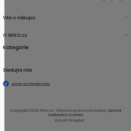
Vše o nákupu
O WIXO.cz
Kategorie
Sledujte nás
Jsme na Facebooku
Copyright 2026
Wixo.cz
. Všechna práva vyhrazena.
Upravit
nastavení cookies
Vytvořil Shoptet