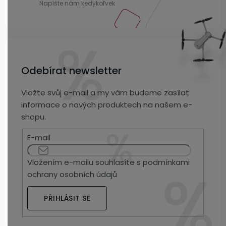
Odebírat newsletter
Vložte svůj e-mail a my vám budeme zasílat
informace o nových produktech na našem e-
shopu.
E-mail
Vložením e-mailu souhlasíte s
podmínkami
ochrany osobních údajů
PŘIHLÁSIT SE