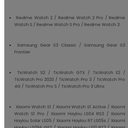
Realme Watch 2 / Realme Watch 2 Pro / Realme
Watch S / Realme Watch S Pro / Realme Watch 3
Samsung Gear S3 Classic / Samsung Gear S3
Frontier
TicWatch S2 / TicWatch GTX / TicWatch E2 /
TicWatch Pro 2020 / TicWatch Pro 3 / TicWatch Pro
4G / TicWatch Pro S / TicWatch Pro 3 Ultra
Xiaomi Watch S1 / Xiaomi Watch S1 Active / Xiaomi
Watch S1 Pro / Xiaomi Haylou LS04 RS3 / Xiaomi
Haylou Solar LS05 / Xiaomi Haylou RT LS05s / Xiaomi
Haylou LS09A GST / Xiaomi Haylou LS10 RT2 / Xiaomi