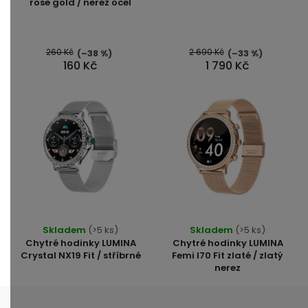
rose gold / nerez ocel
je
4,5
z
5
260 Kč
2 690 Kč
(–38 %)
(–33 %)
160 Kč
1 790 Kč
hvězdiček.
Průměrné
Průměrné
Skladem
(>5 ks)
Skladem
(>5 ks)
hodnocení
hodnocení
Chytré hodinky LUMINA
Chytré hodinky LUMINA
produktu
produktu
Crystal NX19 Fit / stříbrné
Femi I70 Fit zlaté / zlatý
nerez
je
je
5,0
5,0
z
z