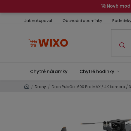
Přejít
🚀 Nové mod
na
obsah
Jak nakupovat
Obchodní podmínky
Podmínky
Chytré náramky
Chytré hodinky
Domů
Drony
/
Dron PulsGo L600 Pro MAX / 4K kamera / 3
/