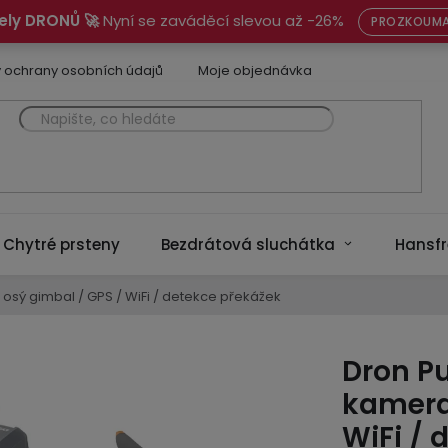
ely DRONŮ 🚀
Nyní se zaváděcí slevou až -26%
PROZKOUMA
 ochrany osobních údajů
Moje objednávka
Chytré prsteny
Bezdrátová sluchátka
Hansfr
 osý gimbal / GPS / WiFi / detekce překážek
Dron Pu
kamera 
WiFi / 