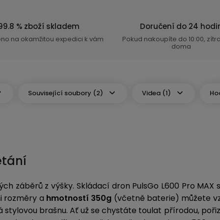
99.8 % zboží skladem
Doručení do 24 hodi
eno na okamžitou expedici k vám
Pokud nakoupíte do 10:00, zít
doma
Související soubory (2)
Videa (1)
Ho
étání
vělých záběrů z výšky. Skládací dron PulsGo L600 Pro MAX 
mi rozměry a
hmotností 350g
(včetně baterie) můžete vzí
 stylovou brašnu. Ať už se chystáte toulat přírodou, poři