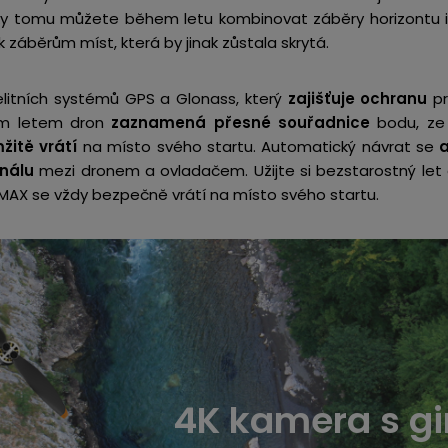
íky tomu můžete během letu kombinovat záběry horizontu 
 k záběrům míst, která by jinak zůstala skrytá.
litních systémů GPS a Glonass, který
zajišťuje
ochranu
pr
dým letem dron
zaznamená přesné souřadnice
bodu, ze 
žitě vrátí
na místo svého startu. Automatický návrat se
a
gnálu
mezi dronem a ovladačem. Užijte si bezstarostný let 
 MAX se vždy bezpečně vrátí na místo svého startu.
4K kamera s 