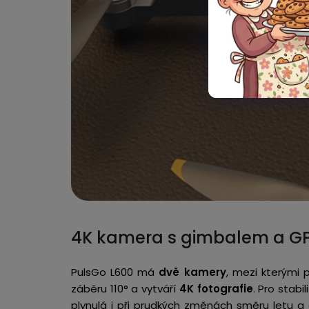
4K kamera s gimbalem a G
PulsGo L600 má
dvě kamery
,
mezi kterými p
záběru 110° a vytváří
4K fotografie
. Pro stab
plynulá i při prudkých změnách směru letu a