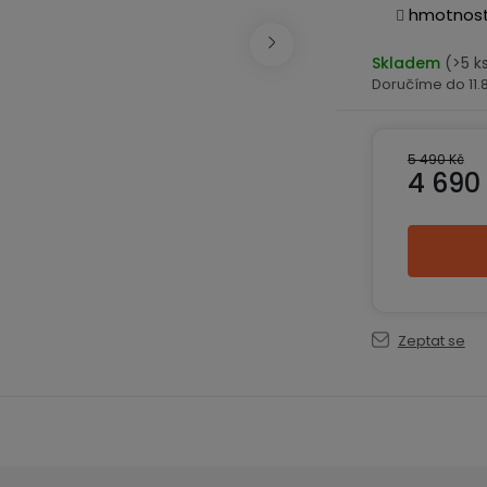
hmotnost 
Skladem
(>5 k
11
5 490 Kč
4 690
Měrná ce
Zeptat se