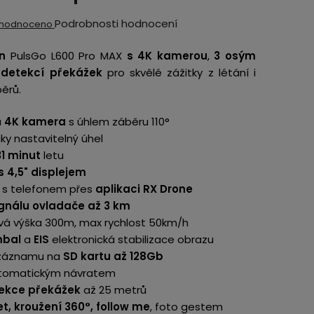
ěrné
Podrobnosti hodnocení
hodnoceno
ocení
n
PulsGo L600 Pro MAX
s 4K kamerou
,
3 osým
ktu
a
detekcí překážek
pro skvělé zážitky z létání i
ěrů.
á
4K kamera
s úhlem záběru 110°
cky nastavitelný úhel
iček.
1 minut
letu
s 4,5" displejem
 s telefonem přes
aplikaci RX Drone
gnálu ovladače až 3 km
vá výška 300m, max rychlost 50km/h
mbal
a
EIS
elektronická stabilizace obrazu
 záznamu na
SD kartu až 128Gb
tomatickým návratem
tekce překážek
až 25 metrů
et, kroužení 360°, follow me
, foto gestem