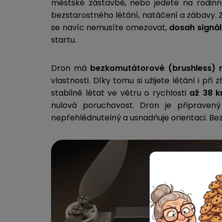
městské zástavbě, nebo jedete na rodinn
bezstarostného létání, natáčení
a zábavy. 
se navíc nemusíte omezovat,
dosah signál
startu.
Dron má
bezkomutátorové (brushless) 
vlastnosti. Díky tomu si užijete létání i 
stabilně létat ve větru o rychlosti
až 38 
nulová poruchovost. Dron je připrave
nepřehlédnutelný a usnadňuje orientaci.
Bez
Pro