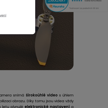
vení
kamera snímá
širokoúhlé
video
s úhlem
bilizaci obrazu. Díky tomu jsou videa vždy
 letu plynulé
elektronické nastavení
a