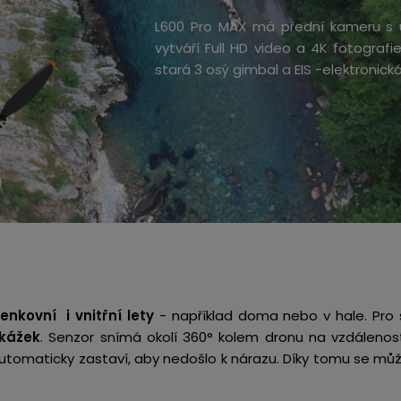
L600 Pro MAX má přední kameru s ú
vytváří Full HD video a 4K fotografie
stará 3 osý gimbal a EIS -elektronick
enkovní i vnitřní lety
-
například doma nebo v hale. Pro 
kážek
. Senzor snímá okolí 360° kolem dronu na vzdálenos
utomaticky zastaví, aby nedošlo k nárazu. Díky tomu se můžet