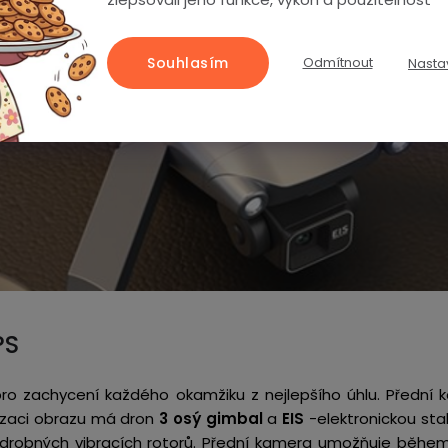
Souhlasím
Odmítnout
Nasta
PS
ro zachycení každého okamžiku z nejlepšího úhlu.
Přední 
ilizaci obrazu má dron
3 osý gimbal
a
EIS
-elektronickou sta
 drobných vibracích rotorů. Přední kamera umožňuje během