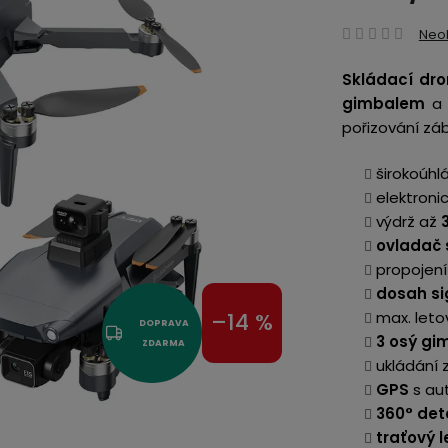
Prům
Neo
hodn
Skládací dro
produ
gimbalem
je
pořizování záb
0,0
z
širokoúhl
5
elektroni
hvězd
výdrž až
3
ovladač 
propojení
dosah si
max. leto
–14 %
DOPRAVA
3 osý gi
ZDARMA
ukládání
GPS
s au
360° de
traťový l