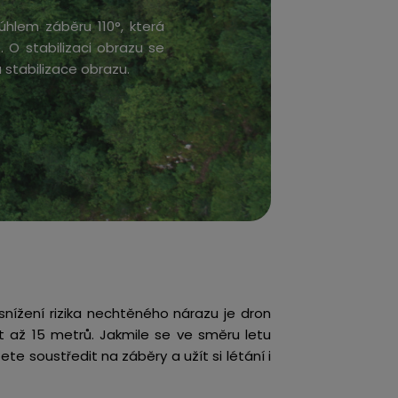
hlem záběru 110°, která
. O stabilizaci obrazu se
á stabilizace obrazu.
snížení rizika nechtěného nárazu je dron
t až 15 metrů. Jakmile se ve směru letu
e soustředit na záběry a užít si létání i