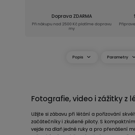
Doprava ZDARMA
Při nákupu nad 2500 Kč platíme dopravu
Připrav
my
Popis
Parametry
Fotografie, video i zážitky z l
Užijte si zábavu při létání a pořizování sk
začátečníky i zkušené piloty. S kompaktní
vejde na dlaň jedné ruky a pro přenášení má