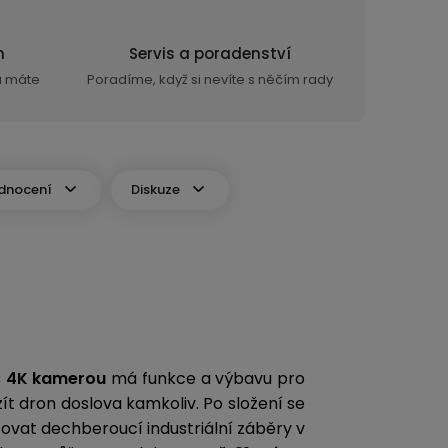
n
Servis a poradenství
ra máte
Poradíme, když si nevíte s něčím rady
dnocení
Diskuze
s
4K kamerou
má funkce a výbavu pro
t dron doslova kamkoliv. Po složení se
zovat dechberoucí industriální záběry v