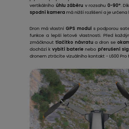
vertikálního
úhlu záběru
v rozsahu
0-90°
. D
spodní kamera
má nižší rozlišení a je určena
Dron má vlastní
GPS modul
s podporou sate
funkce a lepší letové vlastnosti. Před kaž
zmáčknout
tlačítko návratu
a dron se
okam
dochází k
vybití baterie
nebo
přerušení si
dronem ztrácíte vizuálního kontakt - L600 Pro