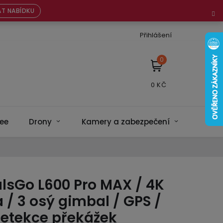
T NABÍDKU
Přihlášení
NÁKUPNÍ
KOŠÍK
ee
Drony
Kamery a zabezpečení
Bateri
lsGo L600 Pro MAX / 4K
/ 3 osý gimbal / GPS /
detekce překážek