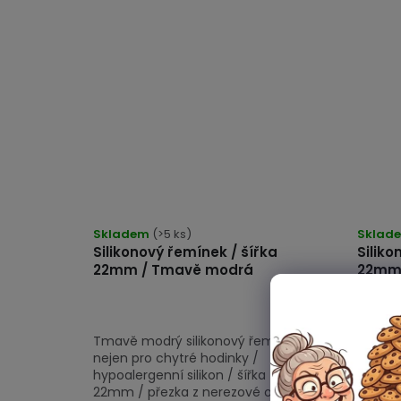
Skladem
(>5 ks)
Sklad
Silikonový řemínek / šířka
Siliko
22mm / Tmavě modrá
22mm 
Tmavě modrý silikonový řemínek
Tmavě 
nejen pro chytré hodinky /
nejen 
hypoalergenní silikon / šířka
hypoale
22mm / přezka z nerezové oceli /
22mm /