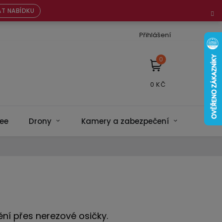
T NABÍDKU
Přihlášení
NÁKUPNÍ
KOŠÍK
ee
Drony
Kamery a zabezpečení
Bateri
ní přes nerezové osičky.