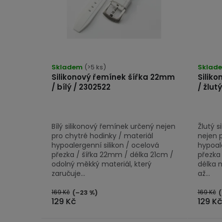
s
t
p
ů
r
o
Skladem
(>5 ks)
Sklad
d
Silikonový řemínek šířka 22mm
Silik
u
/ bílý / 2302522
/ žlut
k
t
Bílý silikonový řemínek určený nejen
Žlutý s
ů
pro chytré hodinky / materiál
nejen 
hypoalergenní silikon / ocelová
hypoale
přezka / šířka 22mm / délka 21cm /
přezka
odolný měkký materiál, který
délka 
zaručuje...
až...
169 Kč
169 Kč
(–23 %)
(
129 Kč
129 K