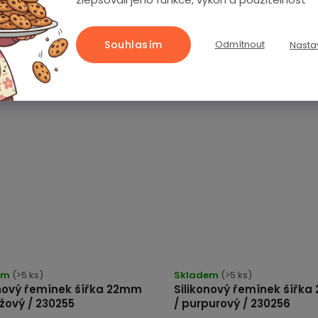
 měkký materiál, který
délka na obvod zápěstí v roz
...
až...
Souhlasím
Odmítnout
Nasta
169 Kč
–17 %)
(–17 %)
č
140 Kč
em
(>5 ks)
Skladem
(>5 ks)
onový řemínek šířka 22mm
Silikonový řemínek šířk
žový / 230255
/ purpurový / 230256