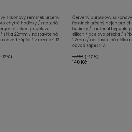
vý silikonový řemínek určený
Červený purpurový silikonov
pro chytré hodinky / materiál
řemínek určený nejen pro ch
rgenní silikon / ocelová
hodinky / materiál hypoaler
 / šířka 22mm / nastavitelná
silikon / ocelová přezka / šířk
na obvod zápěstí v rozmezí 13
22mm / nastavitelná délka 
obvod zápěstí v...
169 Kč
–17 %)
(–17 %)
č
140 Kč