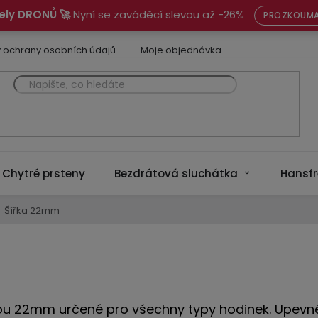
ely DRONŮ 🚀
Nyní se zaváděcí slevou až -26%
PROZKOUMA
 ochrany osobních údajů
Moje objednávka
Chytré prsteny
Bezdrátová sluchátka
Hansfr
Šířka 22mm
kou 22mm určené pro všechny typy hodinek. Upevně