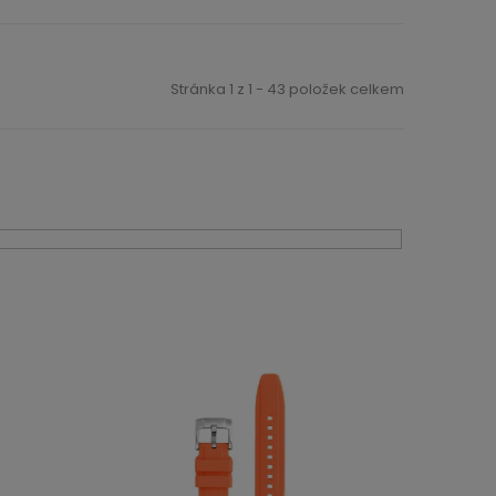
Stránka
1
z
1
-
43
položek celkem