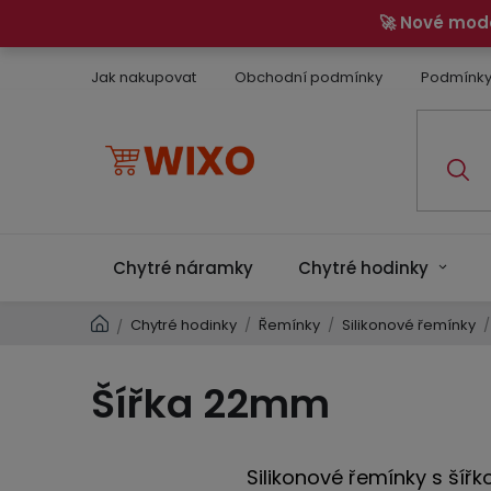
Přejít
🚀 Nové mod
na
obsah
Jak nakupovat
Obchodní podmínky
Podmínky
Chytré náramky
Chytré hodinky
Domů
Chytré hodinky
/
Řemínky
/
Silikonové řemínky
/
/
Šířka 22mm
Silikonové řemínky s šíř