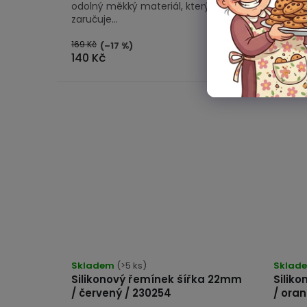
odolný měkký materiál, který
odolný
zaručuje...
zaručuje
169 Kč
169 Kč
(–17 %)
(
140 Kč
140 K
Skladem
(>5 ks)
Sklad
Silikonový řemínek šířka 22mm
Silik
/ červený / 230254
/ oran