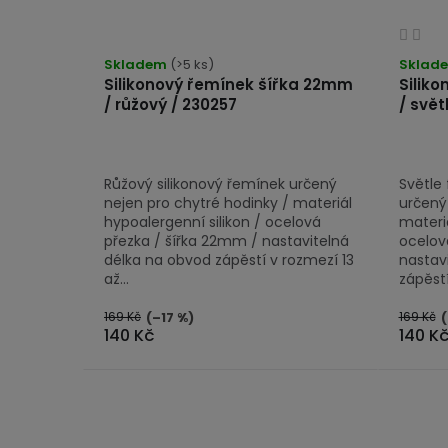
Prů
Průměrné
hod
hodnocení
Skladem
(>5 ks)
Sklad
pro
Silikonový řemínek šířka 22mm
Silik
produktu
/ růžový / 230257
/ svět
je
je
3,0
5,0
z
z
5
Růžový silikonový řemínek určený
Světle 
5
hvě
nejen pro chytré hodinky / materiál
určený
hvězdiček.
hypoalergenní silikon / ocelová
materiá
přezka / šířka 22mm / nastavitelná
ocelov
délka na obvod zápěstí v rozmezí 13
nastav
až...
zápěstí 
169 Kč
169 Kč
(–17 %)
(
140 Kč
140 K