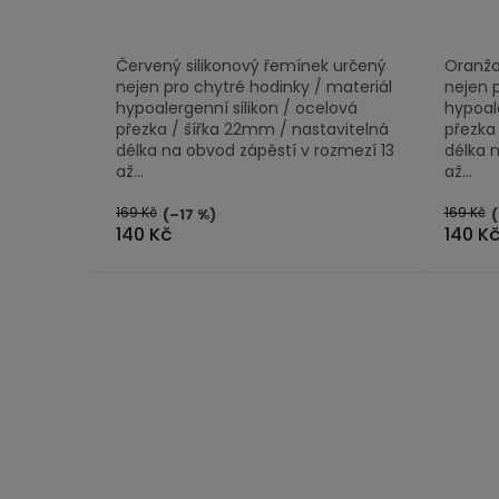
Červený silikonový řemínek určený
Oranžo
nejen pro chytré hodinky / materiál
nejen 
hypoalergenní silikon / ocelová
hypoale
přezka / šířka 22mm / nastavitelná
přezka
délka na obvod zápěstí v rozmezí 13
délka 
až...
až...
169 Kč
169 Kč
(–17 %)
(
140 Kč
140 K