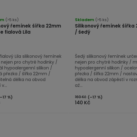
měrné
nocení
em
(>5 ks)
Skladem
(>5 ks)
duktu
onový řemínek šířka 22mm
Silikonový řemínek šířk
le fialová Lila
/ šedý
fialový Lila silikonový řemínek
Šedý silikonový řemínek urč
zdiček.
 nejen pro chytré hodinky /
nejen pro chytré hodinky / m
l hypoalergenní silikon /
hypoalergenní silikon / ocelo
á přezka / šířka 22mm /
přezka / šířka 22mm / nastav
itelná délka na obvod
délka na obvod zápěstí v roz
v...
až...
169 Kč
–17 %)
(–17 %)
č
140 Kč