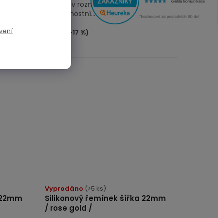
mezí 13
zápěstí v rozmezí 13 až 21,2cm /
bezpečnostní...
vení
169 Kč
(–17 %)
140 Kč
Vyprodáno
(>5 ks)
a 22mm
Silikonový řemínek šířka 22mm
/ rose gold /