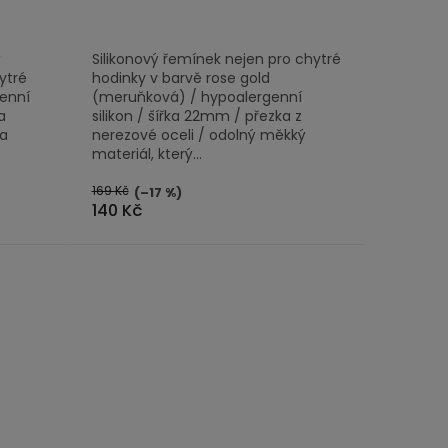
ý
Silikonový řemínek nejen pro chytré
ytré
hodinky v barvě rose gold
genní
(meruňková) / hypoalergenní
a
silikon / šířka 22mm / přezka z
na
nerezové oceli / odolný měkký
materiál, který...
169 Kč
(–17 %)
140 Kč