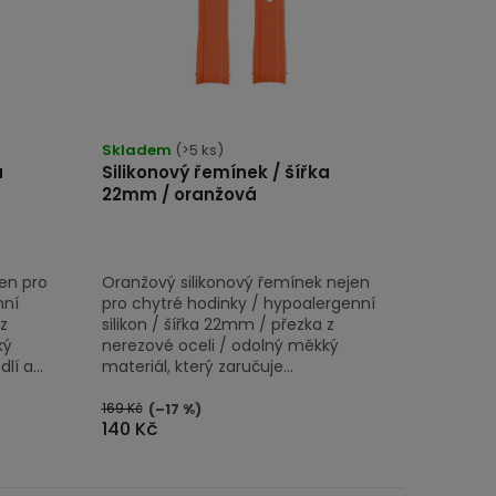
Skladem
(>5 ks)
a
Silikonový řemínek / šířka
22mm / oranžová
en pro
Oranžový silikonový řemínek nejen
nní
pro chytré hodinky / hypoalergenní
 z
silikon / šířka 22mm / přezka z
ký
nerezové oceli / odolný měkký
í a...
materiál, který zaručuje...
169 Kč
(–17 %)
140 Kč