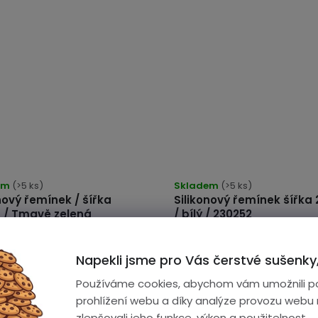
em
(>5 ks)
Skladem
(>5 ks)
nový řemínek / šířka
Silikonový řemínek šířk
/ Tmavě zelená
/ bílý / 230252
Napekli jsme pro Vás čerstvé sušenky,
zelený silikonový řemínek
Bílý silikonový řemínek určen
Používáme cookies, abychom vám umožnili p
pro chytré hodinky /
pro chytré hodinky / materiá
rgenní silikon / šířka
hypoalergenní silikon / ocelo
prohlížení webu a díky analýze provozu webu
 přezka z nerezové oceli /
přezka / šířka 22mm / nastav
zlepšovali jeho funkce, výkon a použitelnost