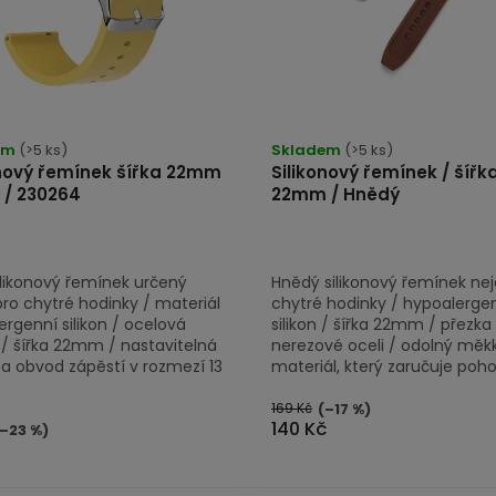
em
(>5 ks)
Skladem
(>5 ks)
onový řemínek šířka 22mm
Silikonový řemínek / šířk
ý / 230264
22mm / Hnědý
ilikonový řemínek určený
Hnědý silikonový řemínek nej
pro chytré hodinky / materiál
chytré hodinky / hypoalerge
rgenní silikon / ocelová
silikon / šířka 22mm / přezka
 / šířka 22mm / nastavitelná
nerezové oceli / odolný měk
na obvod zápěstí v rozmezí 13
materiál, který zaručuje pohodl
169 Kč
(–17 %)
140 Kč
–23 %)
č