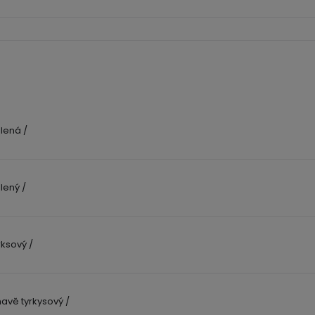
lená /
lený /
rksový /
avě tyrkysový /