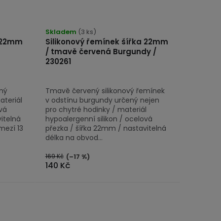
Skladem
(3 ks)
a 22mm
Silikonový řemínek šířka 22mm
/ tmavě červená Burgundy /
230261
ený
Tmavě červený silikonový řemínek
ateriál
v odstínu burgundy určený nejen
vá
pro chytré hodinky / materiál
itelná
hypoalergenní silikon / ocelová
mezí 13
přezka / šířka 22mm / nastavitelná
délka na obvod...
169 Kč
(–17 %)
140 Kč